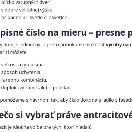
blízko vstupných dverí
v dobre viditeľnej výške
prípadne pri svetle či osvetlení
pisné číslo na mieru – presne
ý dom je jedinečný, a preto ponúkame možnosť
výroby na 
ať si môžete:
veľkosť a typ písma,
spôsob uchytenia,
farebnú kombináciu,
doplnkový rámik alebo podklad
 pomôžeme s návrhom tak, aby číslo dokonale ladilo s fasá
ečo si vybrať práve antracitové
cit je ideálna voľba pre tých, ktorí hľadajú: