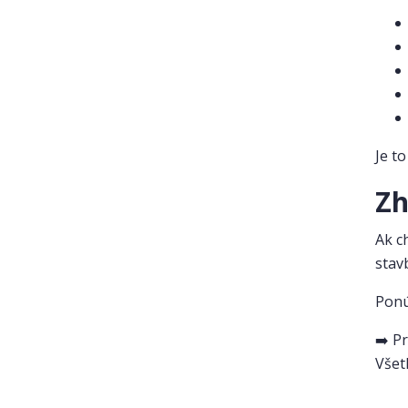
Je t
Zh
Ak c
stav
Ponú
➡️ P
Všet