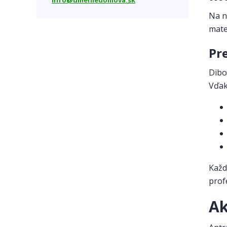
info@umeniedomova.sk
darček pre rodinu
farba roka 2025
Na n
Mocha Mousse
obnov dom
mate
pre obnov dom
projekt obnov dom
popisné čísla obnov dom
Pr
tabuľky na dom obnov dom
popisné čísla
číslo na dom
antracit
Dibo
antracitová tabuľka
moderné bývanie
Vďak
fasáda domu
dizajn domu
čísla na mieru
dibond
tabuľky na dom
moderný exteriér
tipy na bývanie
domové doplnky
popisné číslo na dom
výber popisného čísla
dizajnové čísla na dom
Každ
prof
Ak