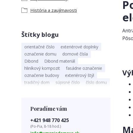
P
História a zaujímavosti
e
Antr
Štítky blogu
Pôso
orientačné číslo
exteriérové doplnky
označenie domu
domové čísla
Dibond
Dibond materiál
hliníkový kompozit
fasádne označenie
Vý
označenie budovy
exteriérový štýl
tradičný dom
súpisné číslo
číslo domu
popisné číslo
vybavenie súpisného čísla
novostavba
povinné označenie domu
viditeľnosť domu
identifikácia domu
Poradíme vám
rodinný strom
význam rodinného stromu
+421 948 770 425
rodinné hodnoty
rodinná tradícia
(Po-Pia, 8-18 hod.)
Ma
personalizovaný darček
rodokmeň