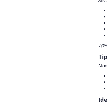
Antr
Vytv
Ti
Ak m
Id