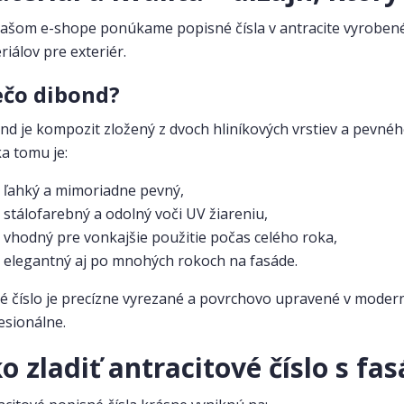
ašom e-shope ponúkame popisné čísla v antracite vyroben
riálov pre exteriér.
ečo dibond?
nd je kompozit zložený z dvoch hliníkových vrstiev a pevnéh
a tomu je:
ľahký a mimoriadne pevný,
stálofarebný a odolný voči UV žiareniu,
vhodný pre vonkajšie použitie počas celého roka,
elegantný aj po mnohých rokoch na fasáde.
é číslo je precízne vyrezané a povrchovo upravené v moder
esionálne.
o zladiť antracitové číslo s f