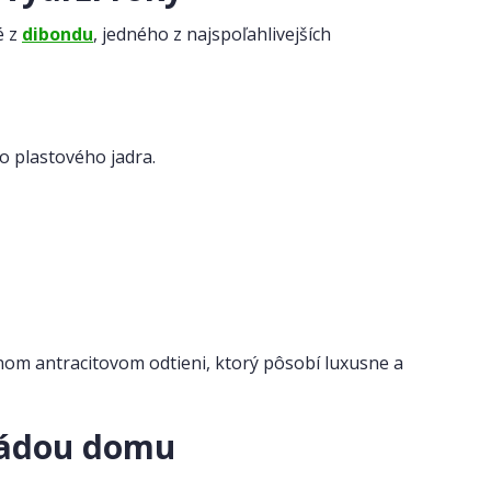
é z
dibondu
, jedného z najspoľahlivejších
o plastového jadra.
nom antracitovom odtieni, ktorý pôsobí luxusne a
asádou domu