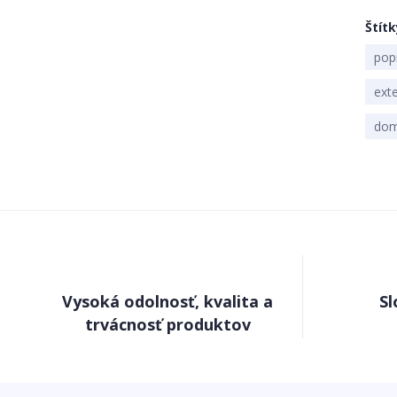
Štítk
popi
ext
dom
Vysoká odolnosť, kvalita a
Sl
trvácnosť produktov