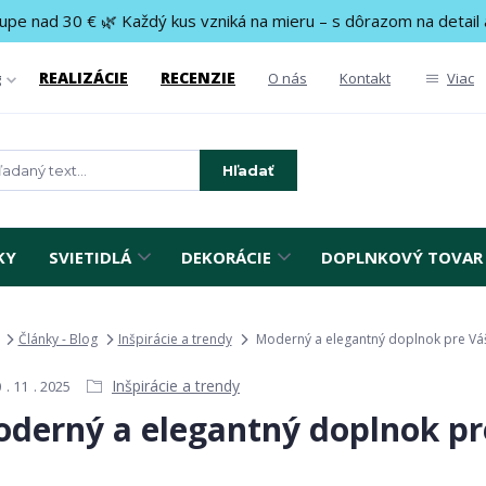
upe nad 30 € 🌿 Každý kus vzniká na mieru – s dôrazom na detail 
REALIZÁCIE
RECENZIE
g
O nás
Kontakt
Viac
Hľadať
KY
SVIETIDLÁ
DEKORÁCIE
DOPLNKOVÝ TOVAR
Články - Blog
Inšpirácie a trendy
Moderný a elegantný doplnok pre V
Inšpirácie a trendy
0
11
2025
derný a elegantný doplnok p