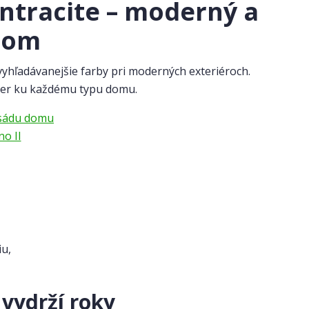
antracite – moderný a
 dom
vyhľadávanejšie farby pri moderných exteriéroch.
kmer ku každému typu domu.
o II
iu,
 vydrží roky