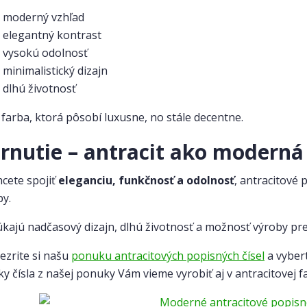
moderný vzhľad
elegantný kontrast
vysokú odolnosť
minimalistický dizajn
dlhú životnosť
o farba, ktorá pôsobí luxusne, no stále decentne.
rnutie – antracit ako modern
hcete spojiť
eleganciu, funkčnosť a odolnosť
, antracitové 
by.
kajú nadčasový dizajn, dlhú životnosť a možnosť výroby pre
rezrite si našu
ponuku antracitových popisných čísel
a vybert
ky čísla z našej ponuky Vám vieme vyrobiť aj v antracitovej f