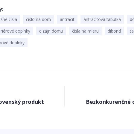
y
sné čísla
číslo na dom
antracit
antracitová tabuľka
d
eriérové doplnky
dizajn domu
čísla na mieru
dibond
t
ové doplnky
ovenský produkt
Bezkonkurenčné 