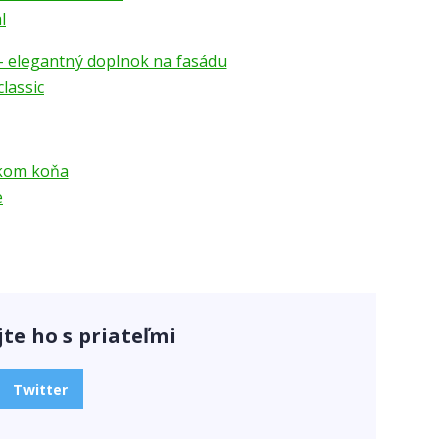
l
lassic
e
jte ho s priateľmi
Twitter