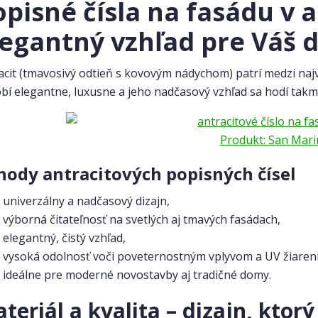
opisné čísla na fasádu v 
legantný vzhľad pre Váš
acit (tmavosivý odtieň s kovovým nádychom) patrí medzi naj
bí elegantne, luxusne a jeho nadčasový vzhľad sa hodí ta
Produkt: San Marin
hody antracitových popisných čísel
univerzálny a nadčasový dizajn,
výborná čitateľnosť na svetlých aj tmavých fasádach,
elegantný, čistý vzhľad,
vysoká odolnosť voči poveternostným vplyvom a UV žiaren
ideálne pre moderné novostavby aj tradičné domy.
teriál a kvalita – dizajn, ktorý