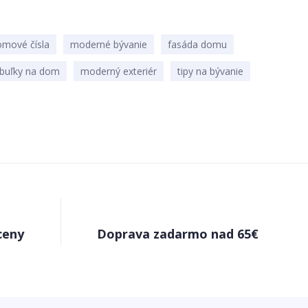
omové čísla
moderné bývanie
fasáda domu
abuľky na dom
moderný exteriér
tipy na bývanie
ceny
Doprava zadarmo nad 65€