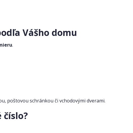
 podľa Vášho domu
mieru
.
dou, poštovou schránkou či vchodovými dverami.
 číslo?