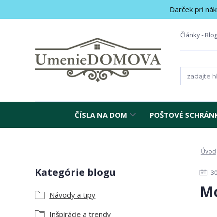
Darček pri nák
Články - Blo
ČÍSLA NA DOM
POŠTOVÉ SCHRÁN
Úvod
Kategórie blogu
3
Mo
Návody a tipy
Inšpirácie a trendy