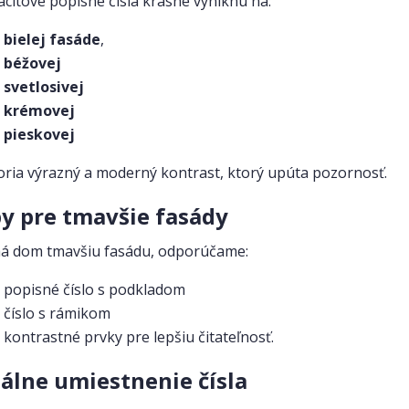
acitové popisné čísla krásne vyniknú na:
bielej fasáde
,
béžovej
svetlosivej
krémovej
pieskovej
oria výrazný a moderný kontrast, ktorý upúta pozornosť.
py pre tmavšie fasády
á dom tmavšiu fasádu, odporúčame:
popisné číslo s podkladom
číslo s rámikom
kontrastné prvky pre lepšiu čitateľnosť.
eálne umiestnenie čísla