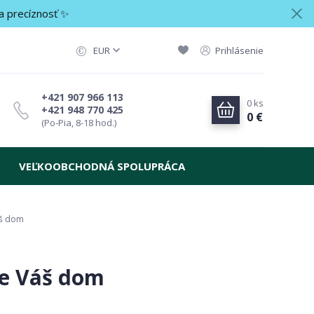
a precíznosť ✨
EUR
Prihlásenie
+421 907 966 113
0
ks
+421 948 770 425
0 €
(Po-Pia, 8-18 hod.)
VEĽKOOBCHODNÁ SPOLUPRÁCA
áš dom
re Váš dom