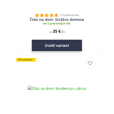
2 hodnotenie
Číslo na dom: Strážca domova
do 5 pracovných dní
35 €
/
ks
od
Zvoliť variant
TOP produkt