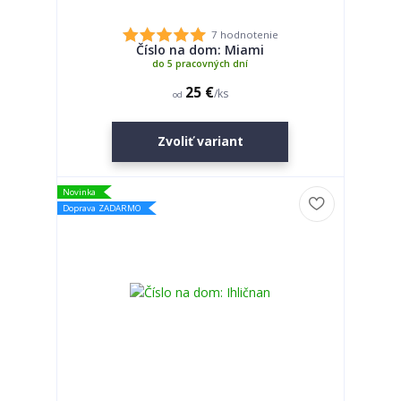
7 hodnotenie
Číslo na dom: Miami
do 5 pracovných dní
25 €
/
ks
od
Zvoliť variant
Novinka
Doprava ZADARMO