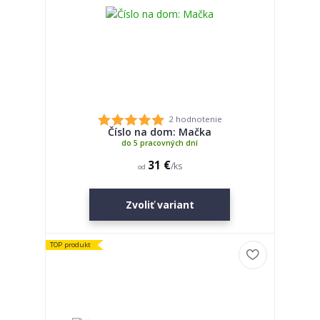
2 hodnotenie
Číslo na dom: Mačka
do 5 pracovných dní
31 €
/
ks
od
Zvoliť variant
TOP produkt