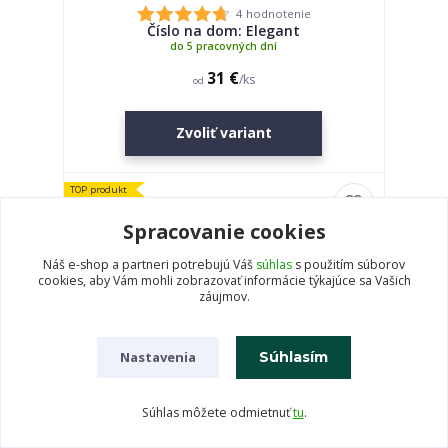
4 hodnotenie
Číslo na dom: Elegant
do 5 pracovných dní
31 €
/
ks
od
Zvoliť variant
TOP produkt
Spracovanie cookies
Náš e-shop a partneri potrebujú Váš
súhlas
s použitím súborov
cookies, aby Vám mohli zobrazovať informácie týkajúce sa Vašich
záujmov.
Nastavenia
Súhlasím
Súhlas môžete odmietnuť
tu
.