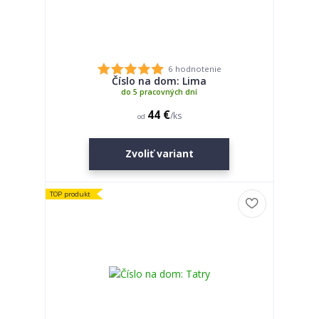
6 hodnotenie
Číslo na dom: Lima
do 5 pracovných dní
44 €
/
ks
od
Zvoliť variant
TOP produkt