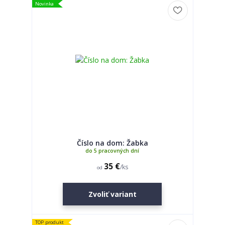
Novinka
Číslo na dom: Žabka
do 5 pracovných dní
35 €
/
ks
od
Zvoliť variant
TOP produkt