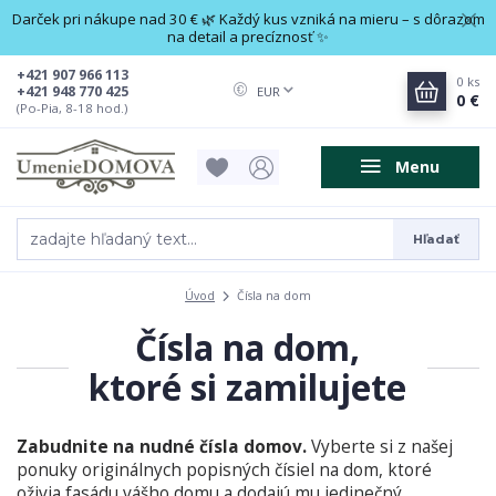
Darček pri nákupe nad 30 € 🌿 Každý kus vzniká na mieru – s dôrazom
na detail a precíznosť ✨
+421 907 966 113
0
ks
+421 948 770 425
EUR
0 €
(Po-Pia, 8-18 hod.)
Menu
Hľadať
Úvod
Čísla na dom
Čísla na dom,
ktoré si zamilujete
Zabudnite na nudné čísla domov.
Vyberte si z našej
ponuky originálnych popisných čísiel na dom, ktoré
oživia fasádu vášho domu a dodajú mu jedinečný