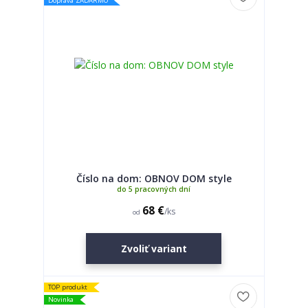
Doprava ZADARMO
Číslo na dom: OBNOV DOM style
do 5 pracovných dní
68 €
/
ks
od
Zvoliť variant
TOP produkt
Novinka