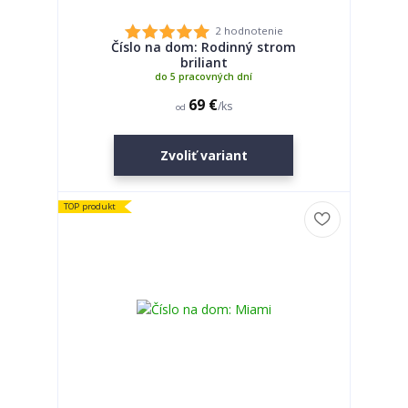
2 hodnotenie
Číslo na dom: Rodinný strom
briliant
do 5 pracovných dní
69 €
/
ks
od
Zvoliť variant
TOP produkt