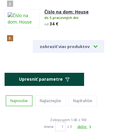
2.
Číslo na dom: House
do 5 pracovných dní
34 €
od
3.
zobraziť viac produktov
Upresniť parametre
Najnovšie
Najlacnejšie
Najdrahšie
Zobrazujem 1-40 z 100
strana
z 3
ďalšie