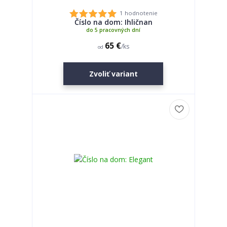
1 hodnotenie
Číslo na dom: Ihličnan
do 5 pracovných dní
65 €
/
ks
od
Zvoliť variant