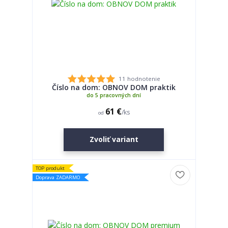
11 hodnotenie
Číslo na dom: OBNOV DOM praktik
do 5 pracovných dní
61 €
/
ks
od
Zvoliť variant
TOP produkt
Doprava ZADARMO