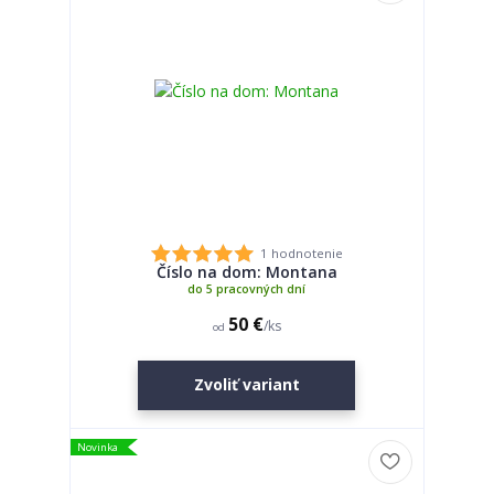
1 hodnotenie
Číslo na dom: Montana
do 5 pracovných dní
50 €
/
ks
od
Zvoliť variant
Novinka