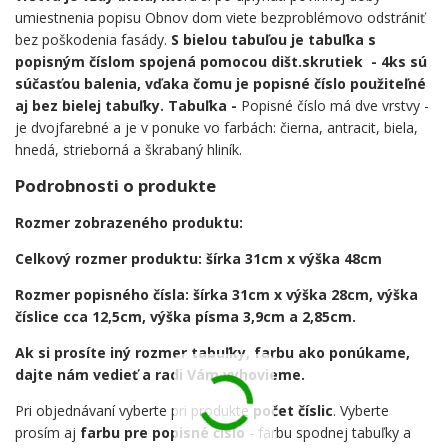
umiestnenia popisu Obnov dom viete bezproblémovo odstrániť
bez poškodenia fasády.
S bielou tabuľou je tabuľka s
popisným číslom spojená pomocou dišt.skrutiek - 4ks sú
súčasťou balenia, vďaka čomu je popisné číslo použiteľné
aj bez bielej tabuľky. Tabuľka -
Popisné číslo má dve vrstvy -
je dvojfarebné a je v ponuke vo farbách: čierna, antracit, biela,
hnedá, strieborná a škrabaný hliník.
Podrobnosti o produkte
Rozmer zobrazeného produktu:
Celkový rozmer produktu: šírka 31cm x výška 48cm
Rozmer popisného čísla: šírka 31cm x výška 28cm, výška
číslice cca 12,5cm, výška písma 3,9cm a 2,85cm.
Ak si prosíte iný rozmer tabuľky, farbu ako ponúkame,
dajte nám vedieť a radi Vám vyhovieme.
Pri objednávaní vyberte pri produkte
počet číslic
. Vyberte
prosím aj
farbu pre popisné číslo
- farbu spodnej tabuľky a