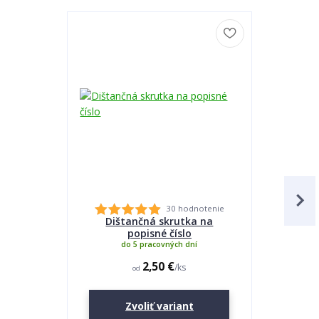
30 hodnotenie
Dištančná skrutka na
Lepidlo
popisné číslo
do 5 pracovných dní
2,50 €
/
ks
od
Zvoliť variant