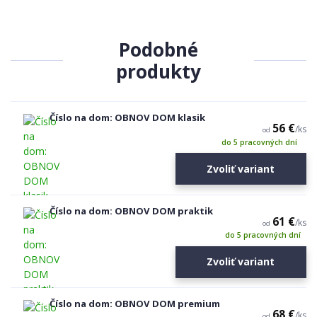
Podobné
produkty
Číslo na dom: OBNOV DOM klasik
56 €
/
ks
od
do 5 pracovných dní
Zvoliť variant
Číslo na dom: OBNOV DOM praktik
61 €
/
ks
od
do 5 pracovných dní
Zvoliť variant
Číslo na dom: OBNOV DOM premium
68 €
/
ks
od