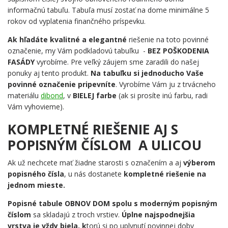
informačnú tabuľu. Tabuľa musí zostať na dome minimálne 5
rokov od vyplatenia finančného príspevku.
Ak hľadáte kvalitné a elegantné
riešenie na toto povinné
označenie, my Vám podkladovú tabuľku -
BEZ POŠKODENIA
FASÁDY
vyrobíme. Pre veľký záujem sme zaradili do našej
ponuky aj tento produkt.
Na tabuľku si jednoducho Vaše
povinné označenie pripevníte
. Vyrobíme Vám ju z trvácneho
materiálu
dibond
, v
BIELEJ farbe
(ak si prosíte inú farbu, radi
Vám vyhovieme).
KOMPLETNÉ RIEŠENIE AJ S
POPISNÝM ČÍSLOM A ULICOU
Ak už nechcete mať žiadne starosti s označením a aj
výberom
popisného čísla
, u nás dostanete
kompletné riešenie na
jednom mieste.
Popisné tabule OBNOV DOM spolu s moderným popisným
číslom
sa skladajú z troch vrstiev.
Úplne najspodnejšia
vrstva je vždy biela, k
torú si po uplynutí povinnej doby