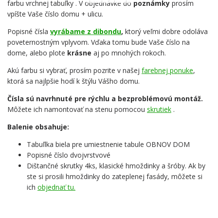
farbu vrchnej tabuľky . V objednávke do
poznámky
prosím
vpíšte Vaše číslo domu + ulicu.
Popisné čísla
vyrábame z dibondu
,
ktorý veľmi dobre odoláva
poveternostným vplyvom. Vďaka tomu bude Vaše číslo na
dome, alebo plote
krásne
aj po mnohých rokoch.
Akú farbu si vybrať, prosím pozrite v našej
farebnej ponuke
,
ktorá sa najlpšie hodí k štýlu Vášho domu.
Čísla sú navrhnuté pre rýchlu a bezproblémovú montáž.
Môžete ich namontovať na stenu pomocou
skrutiek
.
Balenie obsahuje:
Tabuľlka biela pre umiestnenie tabule OBNOV DOM
Popisné číslo dvojvrstvové
Dištančné skrutky 4ks, klasické hmoždinky a šróby. Ak by
ste si prosili hmoždinky do zateplenej fasády, môžete si
ich
objednať tu.