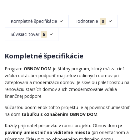
Kompletné špecifikácie
Hodnotenie
0
Súvisiaci tovar
6
Kompletné špecifikácie
Program
OBNOV DOM
je štátny program, ktorý má za cieľ
vďaka dotáciám podporiť majiteľov rodinných domov pri
zatepľovaní a modernizácii domov. Je skvelou príležitosťou na
renováciu starších domov a ich zmodernizovanie vďaka
finančnej podpore.
Súčasťou podmienok tohto projektu je aj povinnosť umiestniť
na dom
tabuľku s označením OBNOV DOM
.
Každý prijímateľ príspevku v rámci projektu Obnov dom
je
povinný umiestniť na viditeľné miesto
(pri orientačnom a
súpisnom čísle) svojho obnoveného rodinného domu