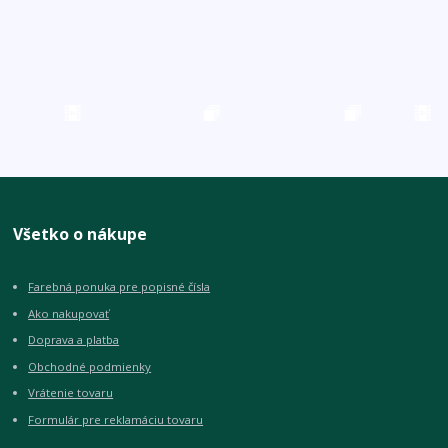
Všetko o nákupe
Farebná ponuka pre popisné čísla
Ako nakupovať
Doprava a platba
Obchodné podmienky
Vrátenie tovaru
Formulár pre reklamáciu tovaru