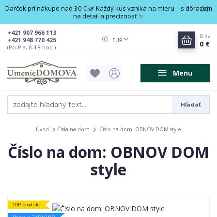
Darček pri nákupe nad 30 € 🌿 Každý kus vzniká na mieru – s dôrazom
na detail a precíznosť ✨
+421 907 966 113
0
ks
+421 948 770 425
EUR
0 €
(Po-Pia, 8-18 hod.)
Menu
Hľadať
Úvod
Čísla na dom
Číslo na dom: OBNOV DOM style
Číslo na dom: OBNOV DOM
style
TOP produkt