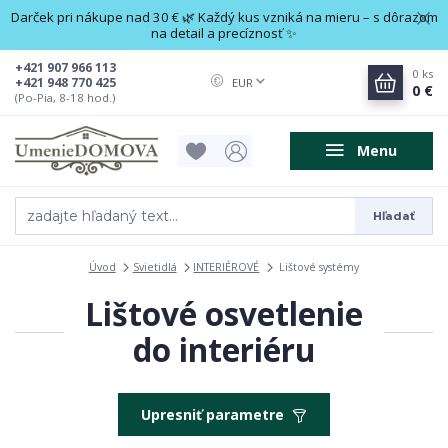
Darček pri nákupe nad 30 € 🌿 Každý kus vzniká na mieru – s dôrazom
na detail a precíznosť ✨
+421 907 966 113
0
ks
+421 948 770 425
EUR
0 €
(Po-Pia, 8-18 hod.)
Menu
Hľadať
Úvod
Svietidlá
INTERIÉROVÉ
Lištové systémy
Lištové osvetlenie
do interiéru
Upresniť parametre