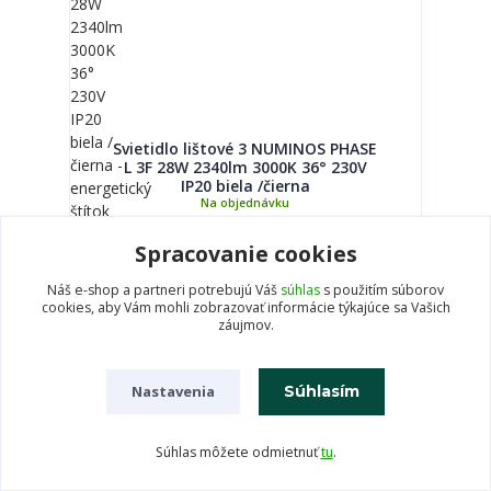
Svietidlo lištové 3 NUMINOS PHASE
L 3F 28W 2340lm 3000K 36° 230V
IP20 biela /čierna
Na objednávku
190,38 €
Spracovanie cookies
Pridať do košíka
Náš e-shop a partneri potrebujú Váš
súhlas
s použitím súborov
cookies, aby Vám mohli zobrazovať informácie týkajúce sa Vašich
záujmov.
Nastavenia
Súhlasím
Súhlas môžete odmietnuť
tu
.