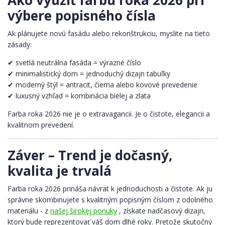
výbere popisného čísla
Ak plánujete novú fasádu alebo rekonštrukciu, myslite na tieto
zásady:
✔ svetlá neutrálna fasáda = výrazné číslo
✔ minimalistický dom = jednoduchý dizajn tabuľky
✔ moderný štýl = antracit, čierna alebo kovové prevedenie
✔ luxusný vzhľad = kombinácia bielej a zlata
Farba roka 2026 nie je o extravagancii. Je o čistote, elegancii a
kvalitnom prevedení.
Záver – Trend je dočasný,
kvalita je trvalá
Farba roka 2026 prináša návrat k jednoduchosti a čistote. Ak ju
správne skombinujete s kvalitným popisným číslom z odolného
materiálu - z
našej širokej ponuky
, získate nadčasový dizajn,
ktorý bude reprezentovať váš dom dlhé roky. Pretože skutočný