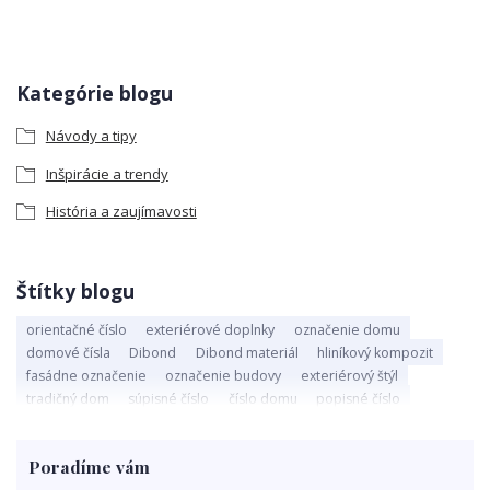
Kategórie blogu
Návody a tipy
Inšpirácie a trendy
História a zaujímavosti
Štítky blogu
orientačné číslo
exteriérové doplnky
označenie domu
domové čísla
Dibond
Dibond materiál
hliníkový kompozit
fasádne označenie
označenie budovy
exteriérový štýl
tradičný dom
súpisné číslo
číslo domu
popisné číslo
vybavenie súpisného čísla
novostavba
povinné označenie domu
viditeľnosť domu
identifikácia domu
rodinný strom
Poradíme vám
význam rodinného stromu
rodinné hodnoty
rodinná tradícia