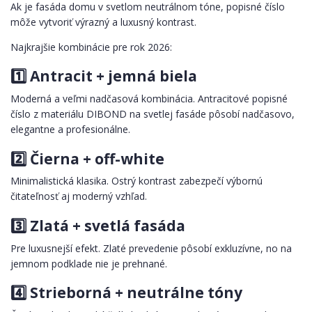
Ak je fasáda domu v svetlom neutrálnom tóne, popisné číslo
môže vytvoriť výrazný a luxusný kontrast.
Najkrajšie kombinácie pre rok 2026:
1️⃣ Antracit + jemná biela
Moderná a veľmi nadčasová kombinácia. Antracitové popisné
číslo z materiálu DIBOND na svetlej fasáde pôsobí nadčasovo,
elegantne a profesionálne.
2️⃣ Čierna + off-white
Minimalistická klasika. Ostrý kontrast zabezpečí výbornú
čitateľnosť aj moderný vzhľad.
3️⃣ Zlatá + svetlá fasáda
Pre luxusnejší efekt. Zlaté prevedenie pôsobí exkluzívne, no na
jemnom podklade nie je prehnané.
4️⃣ Strieborná + neutrálne tóny