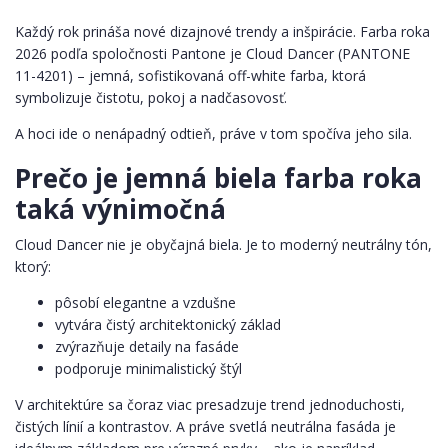
Každý rok prináša nové dizajnové trendy a inšpirácie. Farba roka
2026 podľa spoločnosti Pantone je Cloud Dancer (PANTONE
11-4201) – jemná, sofistikovaná off-white farba, ktorá
symbolizuje čistotu, pokoj a nadčasovosť.
A hoci ide o nenápadný odtieň, práve v tom spočíva jeho sila.
Prečo je jemná biela farba roka
taká výnimočná
Cloud Dancer nie je obyčajná biela. Je to moderný neutrálny tón,
ktorý:
pôsobí elegantne a vzdušne
vytvára čistý architektonický základ
zvýrazňuje detaily na fasáde
podporuje minimalistický štýl
V architektúre sa čoraz viac presadzuje trend jednoduchosti,
čistých línií a kontrastov. A práve svetlá neutrálna fasáda je