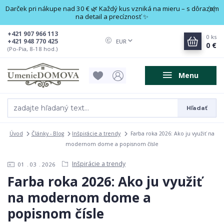
Darček pri nákupe nad 30 € 🌿 Každý kus vzniká na mieru – s dôrazom
na detail a precíznosť ✨
+421 907 966 113
0
ks
+421 948 770 425
EUR
0 €
(Po-Pia, 8-18 hod.)
Menu
Hľadať
Úvod
Články - Blog
Inšpirácie a trendy
Farba roka 2026: Ako ju využiť na
modernom dome a popisnom čísle
Inšpirácie a trendy
01
03
2026
Farba roka 2026: Ako ju využiť
na modernom dome a
popisnom čísle