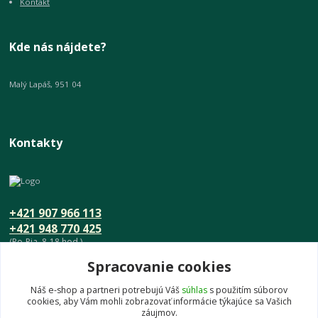
Kontakt
Kde nás nájdete?
Malý Lapáš, 951 04
Kontakty
+421 907 966 113
+421 948 770 425
(Po-Pia, 8-18 hod.)
Spracovanie cookies
info@umeniedomova.sk
Náš e-shop a partneri potrebujú Váš
súhlas
s použitím súborov
cookies, aby Vám mohli zobrazovať informácie týkajúce sa Vašich
záujmov.