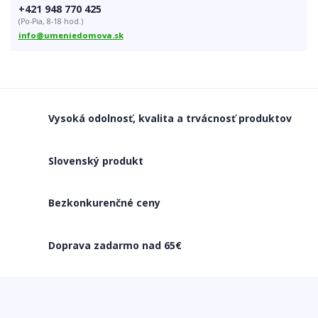
personalizovaný darček
rodokmeň
darček pre rodinu
+421 948 770 425
farba roka 2025
Mocha Mousse
obnov dom
pre obnov dom
(Po-Pia, 8-18 hod.)
projekt obnov dom
popisné čísla obnov dom
info@umeniedomova.sk
tabuľky na dom obnov dom
popisné čísla
číslo na dom
antracit
antracitová tabuľka
moderné bývanie
fasáda domu
dizajn domu
čísla na mieru
dibond
tabuľky na dom
moderný exteriér
tipy na bývanie
domové doplnky
popisné číslo na dom
výber popisného čísla
Vysoká odolnosť, kvalita a trvácnosť produktov
dizajnové čísla na dom
Slovenský produkt
Bezkonkurenčné ceny
Doprava zadarmo nad 65€