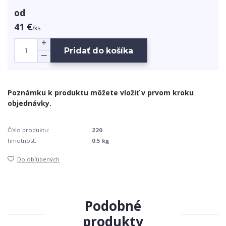
od
41 €
/
ks
Pridať do košíka
Číslo produktu:
220
hmotnosť:
0,5 kg
Do obľúbených
Podobné
produkty