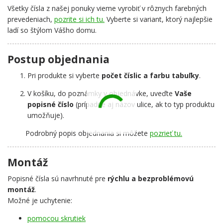
Všetky čísla z našej ponuky vieme vyrobiť v rôznych farebných
prevedeniach,
pozrite si ich tu.
Vyberte si variant, ktorý najlepšie
ladí so štýlom Vášho domu.
Postup objednania
Pri produkte si vyberte
počet číslic a farbu tabuľky
.
V košíku, do poznámky v objednávke, uveďte
Vaše
popisné číslo
(prípadne aj názov ulice, ak to typ produktu
umožňuje).
Podrobný popis objednania si môžete
pozrieť tu.
Montáž
Popisné čísla sú navrhnuté pre
rýchlu a bezproblémovú
montáž
.
Možné je uchytenie:
pomocou skrutiek