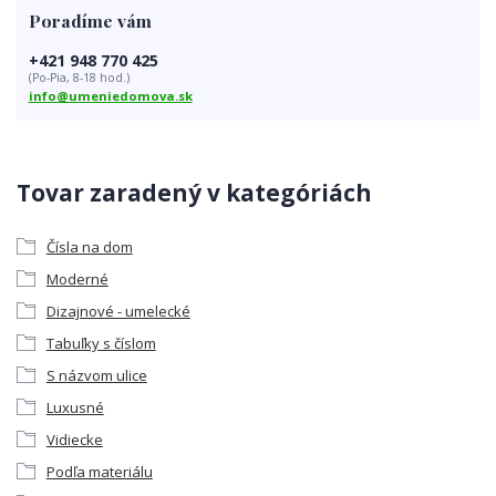
Poradíme vám
+421 948 770 425
(Po-Pia, 8-18 hod.)
info@umeniedomova.sk
Tovar zaradený v kategóriách
Čísla na dom
Moderné
Dizajnové - umelecké
Tabuľky s číslom
S názvom ulice
Luxusné
Vidiecke
Podľa materiálu