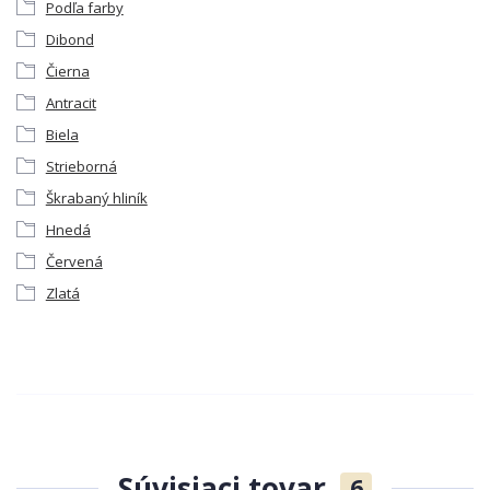
Podľa farby
Dibond
Čierna
Antracit
Biela
Strieborná
Škrabaný hliník
Hnedá
Červená
Zlatá
Súvisiaci tovar
6