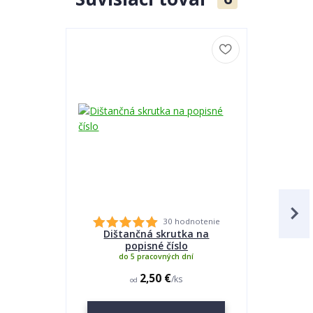
30 hodnotenie
Dištančná skrutka na
Lepidlo
popisné číslo
do 5 pracovných dní
2,50 €
/
ks
od