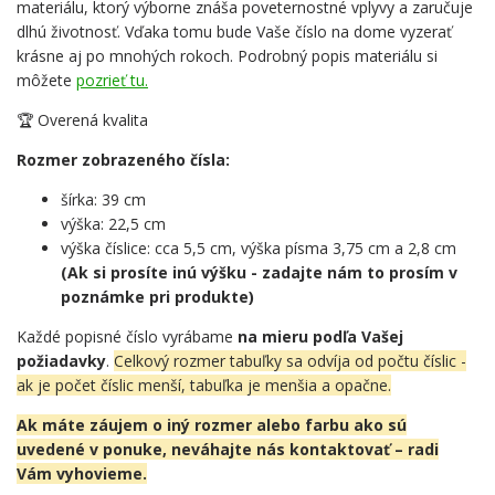
materiálu, ktorý výborne znáša poveternostné vplyvy a zaručuje
dlhú životnosť. Vďaka tomu bude Vaše číslo na dome vyzerať
krásne aj po mnohých rokoch. Podrobný popis materiálu si
môžete
pozrieť tu.
🏆 Overená kvalita
Rozmer zobrazeného čísla:
šírka: 39 cm
výška: 22,5 cm
výška číslice: cca 5,5 cm, výška písma 3,75 cm a 2,8 cm
(Ak si prosíte inú výšku - zadajte nám to prosím v
poznámke pri produkte)
Každé popisné číslo vyrábame
na mieru podľa Vašej
požiadavky
.
Celkový rozmer tabuľky sa odvíja od počtu číslic -
ak je počet číslic menší, tabuľka je menšia a opačne.
Ak máte záujem o iný rozmer alebo farbu ako sú
uvedené v ponuke, neváhajte nás kontaktovať – radi
Vám vyhovieme.