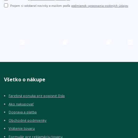
Prajem si odoberať novinky e-mailom podľa
podmienok spracovania osobných údajov
.
Všetko o nákupe
Farebná ponuka pre popisné čísla
Ako nakupovať
Doprava a platba
Obchodné podmienky
Vrátenie tovaru
Formulár pre reklamáciu tovaru