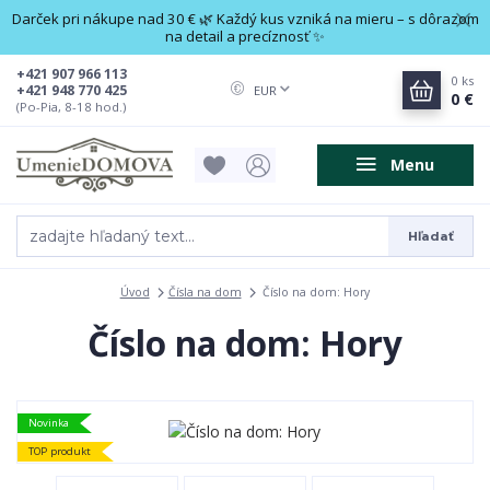
Darček pri nákupe nad 30 € 🌿 Každý kus vzniká na mieru – s dôrazom
na detail a precíznosť ✨
+421 907 966 113
0
ks
+421 948 770 425
EUR
0 €
(Po-Pia, 8-18 hod.)
Menu
Hľadať
Úvod
Čísla na dom
Číslo na dom: Hory
Číslo na dom: Hory
Novinka
TOP produkt