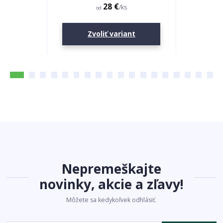
28 €
/
ks
od
Zvoliť variant
Z
Nepremeškajte
novinky, akcie a zľavy!
Môžete sa kedykoľvek odhlásiť.