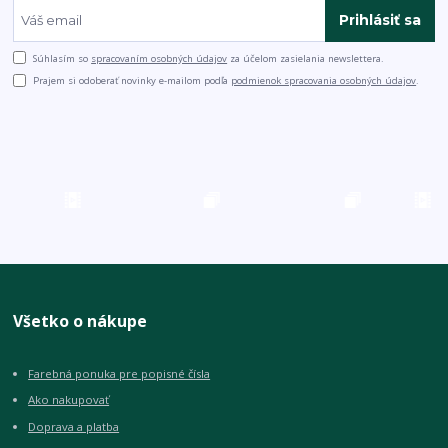
Prihlásiť sa
Súhlasím so
spracovaním osobných údajov
za účelom zasielania newslettera.
Prajem si odoberať novinky e-mailom podľa
podmienok spracovania osobných údajov
.
Všetko o nákupe
Farebná ponuka pre popisné čísla
Ako nakupovať
Doprava a platba