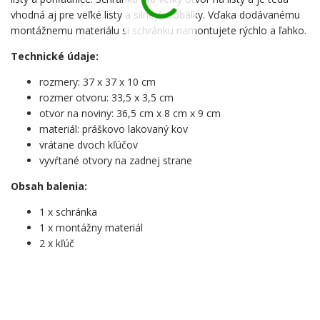
vhodná aj pre veľké listy a silnejšie obálky. Vďaka dodávanému
montážnemu materiálu si schránku namontujete rýchlo a ľahko.
Technické údaje:
rozmery: 37 x 37 x 10 cm
rozmer otvoru: 33,5 x 3,5 cm
otvor na noviny: 36,5 cm x 8 cm x 9 cm
materiál: práškovo lakovaný kov
vrátane dvoch kľúčov
vyvŕtané otvory na zadnej strane
Obsah balenia:
1 x schránka
1 x montážny materiál
2 x kľúč