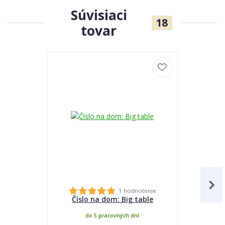
Súvisiaci
18
tovar
TOP produkt
1 hodnotenie
Číslo na dom: Big table
Číslo 
do 5 pracovných dní
do 