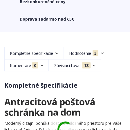
Bezkonkurenčné ceny
Doprava zadarmo nad 65€
Kompletné špecifikácie
Hodnotenie
5
Komentáre
0
Súvisiaci tovar
18
Kompletné špecifikácie
Antracitová poštová
schránka na dom
Moderný dizajn, ponúka dostatok úložného priestoru pre Vaše
listy a pohľadnice. Schránka má veľký otvor na listy a je teda