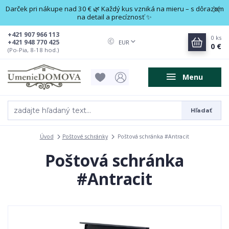
Darček pri nákupe nad 30 € 🌿 Každý kus vzniká na mieru – s dôrazom
na detail a precíznosť ✨
+421 907 966 113
0
ks
+421 948 770 425
EUR
0 €
(Po-Pia, 8-18 hod.)
Menu
Hľadať
Úvod
Poštové schránky
Poštová schránka #Antracit
Poštová schránka
#Antracit