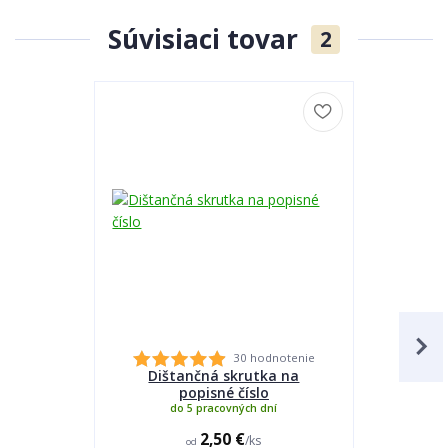
Súvisiaci tovar
2
30 hodnotenie
Dištančná skrutka na
Lepidlo
popisné číslo
do 5 pracovných dní
2,50 €
/
ks
od