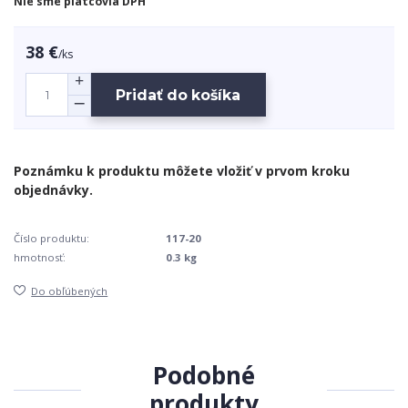
Nie sme platcovia DPH
38 €
/
ks
Pridať do košíka
Číslo produktu:
117-20
hmotnosť:
0.3 kg
Do obľúbených
Podobné
produkty