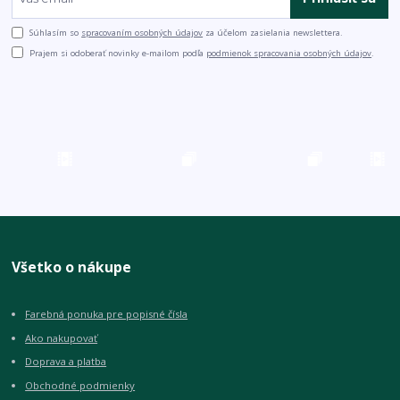
Súhlasím so
spracovaním osobných údajov
za účelom zasielania newslettera.
Prajem si odoberať novinky e-mailom podľa
podmienok spracovania osobných údajov
.
Všetko o nákupe
Farebná ponuka pre popisné čísla
Ako nakupovať
Doprava a platba
Obchodné podmienky