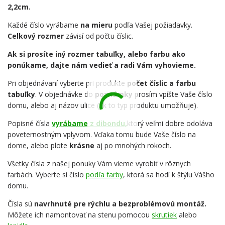
2,2cm.
Každé číslo vyrábame
na mieru
podľa Vašej požiadavky.
Celkový rozmer
závisí od počtu číslic.
Ak si prosíte iný rozmer tabuľky, alebo farbu ako
ponúkame, dajte nám vedieť a radi Vám vyhovieme.
Pri objednávaní vyberte pri produkte
počet číslic a farbu
tabuľky
. V objednávke do
poznámky
prosím vpíšte Vaše číslo
domu, alebo aj názov ulice (ak to typ produktu umožňuje).
Popisné čísla
vyrábame z dibondu,
ktorý veľmi dobre odoláva
poveternostným vplyvom. Vďaka tomu bude Vaše číslo na
dome, alebo plote
krásne
aj po mnohých rokoch.
Všetky čísla z našej ponuky Vám vieme vyrobiť v rôznych
farbách. Vyberte si číslo
podľa farby
, ktorá sa hodí k štýlu Vášho
domu.
Čísla sú
navrhnuté pre rýchlu a bezproblémovú montáž.
Môžete ich namontovať na stenu pomocou
skrutiek
alebo