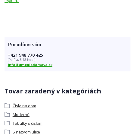
lepidla.
Poradíme vám
+421 948 770 425
(Po-Pia, 8-18 hod.)
info@umeniedomova.sk
Tovar zaradený v kategóriách
Čísla na dom
Moderné
Tabuľky s číslom
S názvom ulice