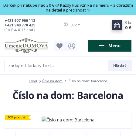
Darček pri nákupe nad 30 € 🌿 Každý kus vzniká na mieru – s dôrazom
na detail a precíznosť ✨
+421 907 966 113
0
ks
+421 948 770 425
EUR
0 €
(Po-Pia, 8-18 hod.)
Menu
Hľadať
Úvod
Čísla na dom
Číslo na dom: Barcelona
Číslo na dom: Barcelona
TOP produkt