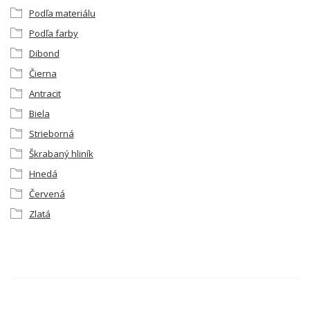
Podľa materiálu
Podľa farby
Dibond
Čierna
Antracit
Biela
Strieborná
Škrabaný hliník
Hnedá
Červená
Zlatá