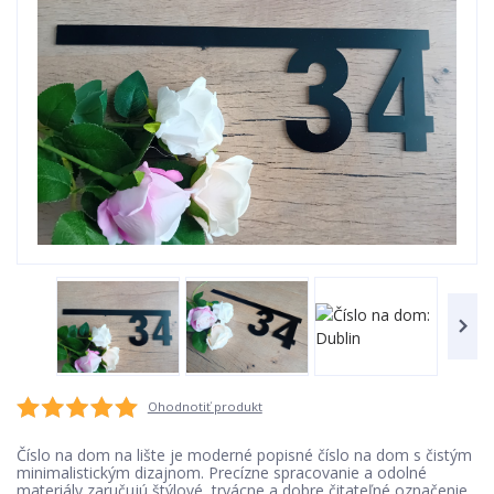
Ohodnotiť produkt
Číslo na dom na lište je moderné popisné číslo na dom s čistým
minimalistickým dizajnom. Precízne spracovanie a odolné
materiály zaručujú štýlové, trvácne a dobre čitateľné označenie