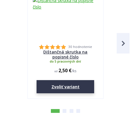
30 hodnotenie
Dištančná skrutka na
Lepidlo
popisné číslo
do 5 pracovných dní
2,50 €
/
ks
od
Zvoliť variant