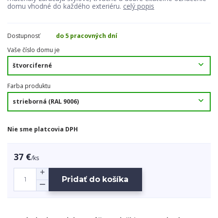
domu vhodné do každého exteriéru.
celý popis
Dostupnosť
do 5 pracovných dní
Vaše číslo domu je
Farba produktu
Nie sme platcovia DPH
37 €
/
ks
Pridať do košíka