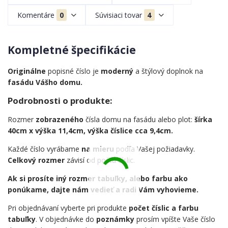
Komentáre
0
Súvisiaci tovar
4
Kompletné špecifikácie
Originálne
popisné číslo je
moderný
a štýlový doplnok na
fasádu Vášho domu.
Podrobnosti o produkte:
Rozmer
zobrazeného
čísla domu na fasádu alebo plot:
šírka
40cm x výška 11,4cm, výška číslice cca 9,4cm.
Každé číslo vyrábame
na mieru
podľa Vašej požiadavky.
Celkový rozmer
závisí od počtu číslic.
Ak si prosíte iný rozmer tabuľky, alebo farbu ako
ponúkame, dajte nám vedieť a radi Vám vyhovieme.
Pri objednávaní vyberte pri produkte
počet číslic a farbu
tabuľky
. V objednávke do
poznámky
prosím vpíšte Vaše číslo