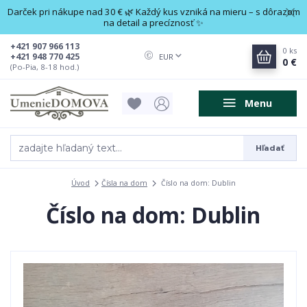
Darček pri nákupe nad 30 € 🌿 Každý kus vzniká na mieru – s dôrazom
na detail a precíznosť ✨
+421 907 966 113
0
ks
+421 948 770 425
EUR
0 €
(Po-Pia, 8-18 hod.)
Menu
Hľadať
Úvod
Čísla na dom
Číslo na dom: Dublin
Číslo na dom: Dublin