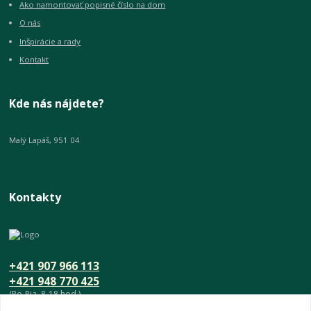
Ako namontovať popisné číslo na dom
O nás
Inšpirácie a rady
Kontakt
Kde nás nájdete?
Malý Lapáš, 951 04
Kontakty
+421 907 966 113
+421 948 770 425
(Po-Pia, 8-18 hod.)