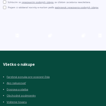
Súhlasím so
spracovaním osobných údajov
za účelom zasielania newslettera.
Prajem si odoberať novinky e-mailom podľa
podmienok spracovania osobných údajov
.
Všetko o nákupe
Farebná ponuka pre popisné čísla
Ako nakupovať
Doprava a platba
Obchodné podmienky
Vrátenie tovaru