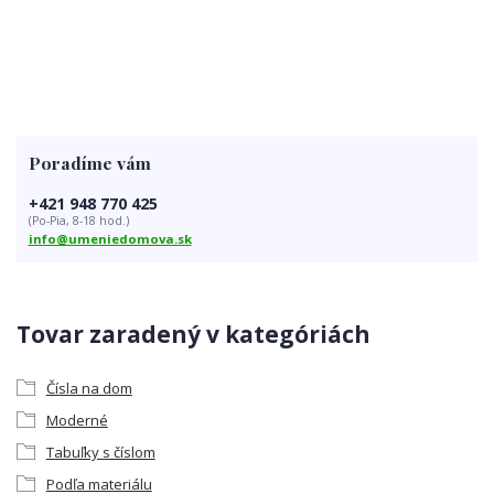
Poradíme vám
+421 948 770 425
(Po-Pia, 8-18 hod.)
info@umeniedomova.sk
Tovar zaradený v kategóriách
Čísla na dom
Moderné
Tabuľky s číslom
Podľa materiálu