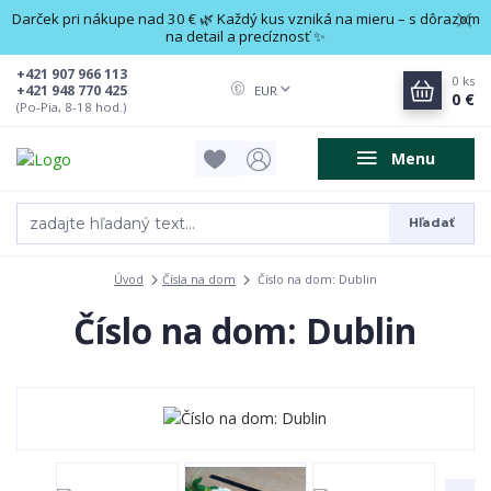
Darček pri nákupe nad 30 € 🌿 Každý kus vzniká na mieru – s dôrazom
na detail a precíznosť ✨
+421 907 966 113
0
ks
+421 948 770 425
EUR
0 €
(Po-Pia, 8-18 hod.)
Menu
Hľadať
Úvod
Čísla na dom
Číslo na dom: Dublin
Číslo na dom: Dublin