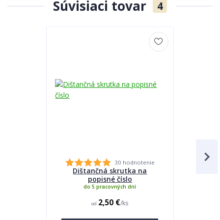
Súvisiaci tovar
4
30 hodnotenie
Dištančná skrutka na
Lepidlo
popisné číslo
do 5 pracovných dní
2,50 €
/
ks
od