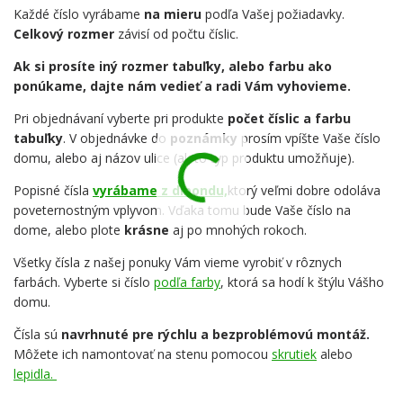
Každé číslo vyrábame
na mieru
podľa Vašej požiadavky.
Celkový rozmer
závisí od počtu číslic.
Ak si prosíte iný rozmer tabuľky, alebo farbu ako
ponúkame, dajte nám vedieť a radi Vám vyhovieme.
Pri objednávaní vyberte pri produkte
počet číslic a farbu
tabuľky
. V objednávke do
poznámky
prosím vpíšte Vaše číslo
domu, alebo aj názov ulice (ak to typ produktu umožňuje).
Popisné čísla
vyrábame z dibondu,
ktorý veľmi dobre odoláva
poveternostným vplyvom. Vďaka tomu bude Vaše číslo na
dome, alebo plote
krásne
aj po mnohých rokoch.
Všetky čísla z našej ponuky Vám vieme vyrobiť v rôznych
farbách. Vyberte si číslo
podľa farby
, ktorá sa hodí k štýlu Vášho
domu.
Čísla sú
navrhnuté pre rýchlu a bezproblémovú montáž.
Môžete ich namontovať na stenu pomocou
skrutiek
alebo
lepidla.