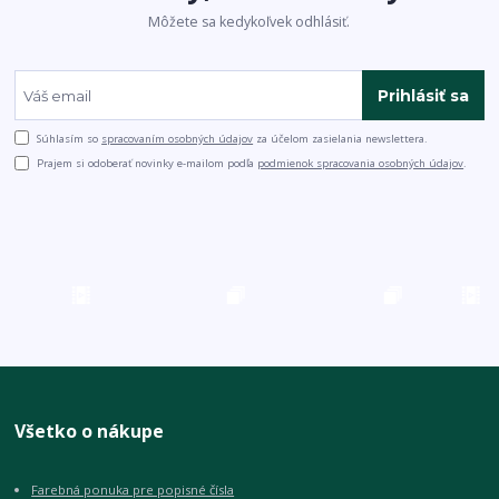
Môžete sa kedykoľvek odhlásiť.
Prihlásiť sa
Súhlasím so
spracovaním osobných údajov
za účelom zasielania newslettera.
Prajem si odoberať novinky e-mailom podľa
podmienok spracovania osobných údajov
.
Všetko o nákupe
Farebná ponuka pre popisné čísla