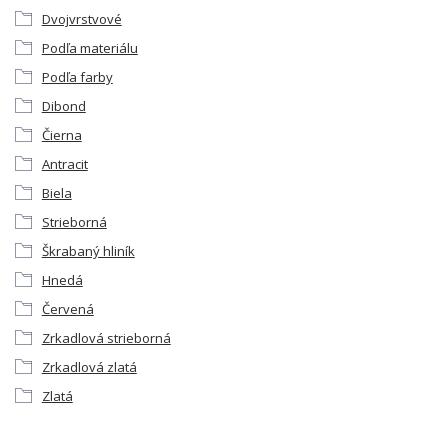
Dvojvrstvové
Podľa materiálu
Podľa farby
Dibond
Čierna
Antracit
Biela
Strieborná
Škrabaný hliník
Hnedá
Červená
Zrkadlová strieborná
Zrkadlová zlatá
Zlatá