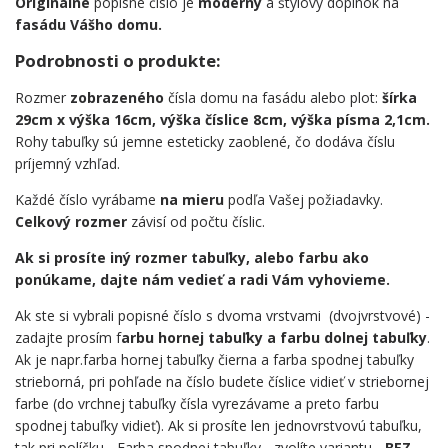
Originálne
popisné číslo je
moderný
a štýlový doplnok na
fasádu Vášho domu.
Podrobnosti o produkte:
Rozmer
zobrazeného
čísla domu na fasádu alebo plot:
šírka
29cm x výška 16cm, výška číslice 8cm, výška písma 2,1cm.
Rohy tabuľky sú jemne esteticky zaoblené, čo dodáva číslu
príjemný vzhľad.
Každé číslo vyrábame
na mieru
podľa Vašej požiadavky.
Celkový rozmer
závisí od počtu číslic.
Ak si prosíte iný rozmer tabuľky, alebo farbu ako
ponúkame, dajte nám vedieť a radi Vám vyhovieme.
Ak ste si vybrali popisné číslo s dvoma vrstvami (dvojvrstvové) -
zadajte prosím f
arbu hornej tabuľky a farbu dolnej tabuľky
.
Ak je napr.farba hornej tabuľky čierna a farba spodnej tabuľky
strieborná, pri pohľade na číslo budete číslice vidieť v striebornej
farbe (do vrchnej tabuľky čísla vyrezávame a preto farbu
spodnej tabuľky vidieť). Ak si prosíte len jednovrstvovú tabuľku,
tak pri políčku - Farba spodnej tabuľky - zvolíte variantu -
BEZ