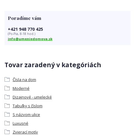
Poradíme vám
+421 948 770 425
(Po-Pia, 8-18 hod.)
info@umeniedomova.sk
Tovar zaradený v kategóriách
Čísla na dom
Moderné
Dizajnové - umelecké
Tabuľky s číslom
S názvom ulice
Luxusné
Zvierací motív