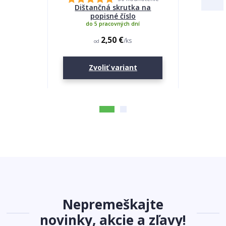
Dištančná skrutka na
Lepidlo
popisné číslo
do 5 pracovných dní
2,50 €
/
ks
od
Zvoliť variant
Nepremeškajte
novinky, akcie a zľavy!