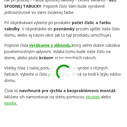
SPODNEJ TABUĽKY
. Popisné číslo Vám bude vyrobené
jednovrstvové vo Vami zvolenej farbe.
Pri objednávaní vyberte pri produkte
počet číslic a farbu
tabuľky
. V objednávke do
poznámky
prosím vpíšte Vaše číslo
domu, alebo aj názov ulice (ak to typ produktu umožňuje).
Popisné čísla
vyrábame z dibondu,
ktorý veľmi dobre odoláva
poveternostným vplyvom. Vďaka tomu bude Vaše číslo na
dome, alebo plote
krásne
aj po mnohých rokoch.
Všetky čísla z našej ponuky Vám vieme vyrobiť v rôznych
farbách. Vyberte si číslo
podľa farby
, ktorá sa hodí k štýlu Vášho
domu.
Čísla sú
navrhnuté pre rýchlu a bezproblémovú montáž.
Môžete ich namontovať na stenu pomocou
skrutiek
alebo
lepidla.