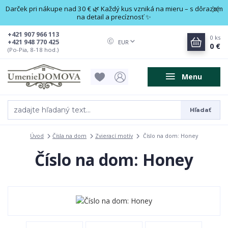
Darček pri nákupe nad 30 € 🌿 Každý kus vzniká na mieru – s dôrazom
na detail a precíznosť ✨
+421 907 966 113
0
ks
+421 948 770 425
EUR
0 €
(Po-Pia, 8-18 hod.)
Menu
Hľadať
Úvod
Čísla na dom
Zvierací motív
Číslo na dom: Honey
Číslo na dom: Honey