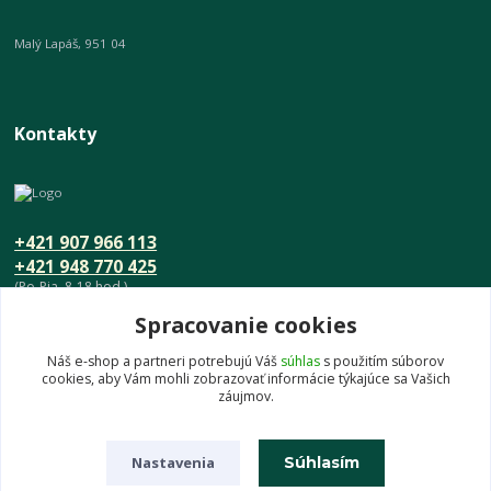
Malý Lapáš, 951 04
Kontakty
+421 907 966 113
+421 948 770 425
(Po-Pia, 8-18 hod.)
Spracovanie cookies
info@umeniedomova.sk
Náš e-shop a partneri potrebujú Váš
súhlas
s použitím súborov
cookies, aby Vám mohli zobrazovať informácie týkajúce sa Vašich
záujmov.
Nastavenia
Súhlasím