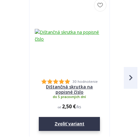
30 hodnotenie
Dištančná skrutka na
Lepidlo
popisné číslo
do 5 pracovných dní
2,50 €
/
ks
od
Zvoliť variant