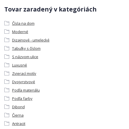
Tovar zaradený v kategóriách
Čísla na dom
Moderné
Dizajnové - umelecké
Tabuľky s číslom
S názvom ulice
Luxusné
Zvierací motív
Dvojvrstvové
Podľa materiálu
Podľa farby
Dibond
Čierna
Antracit