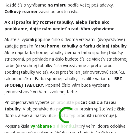
Každé číslo vyrábame
na mieru
podľa Vašej požiadavky.
Celkový rozmer
závisí od počtu číslic.
Ak si prosíte iný rozmer tabuľky, alebo farbu ako
ponúkame, dajte nám vedieť a radi Vám vyhovieme.
Ak ste si vybrali popisné číslo s dvoma vrstvami (dvojvrstvové) -
zadajte prosím f
arbu hornej tabuľky a farbu dolnej tabuľky
.
Ak je napr.farba hornej tabuľky čierna a farba spodnej tabuľky
strieborná, pri pohľade na číslo budete číslice vidieť v striebornej
farbe (do vrchnej tabuľky čísla vyrezávame a preto farbu
spodnej tabuľky vidieť). Ak si prosíte len jednovrstvovú tabuľku,
tak pri políčku - Farba spodnej tabuľky - zvolíte variantu -
BEZ
SPODNEJ TABUĽKY
. Popisné číslo Vám bude vyrobené
jednovrstvové vo Vami zvolenej farbe.
Pri objednávaní vyberte pri produkte
počet číslic a farbu
tabuľky
. V objednávke do
poznámky
prosím vpíšte Vaše číslo
domu, alebo aj názov ulice (ak to typ produktu umožňuje).
Popisné čísla
vyrábame z dibondu,
ktorý veľmi dobre odoláva
poveternostným vplyvom. Vďaka tomu bude Vaše číslo na