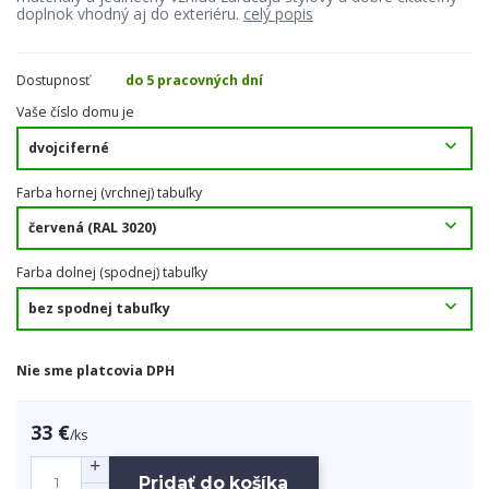
doplnok vhodný aj do exteriéru.
celý popis
Dostupnosť
do 5 pracovných dní
Vaše číslo domu je
Farba hornej (vrchnej) tabuľky
Farba dolnej (spodnej) tabuľky
Nie sme platcovia DPH
33 €
/
ks
Pridať do košíka