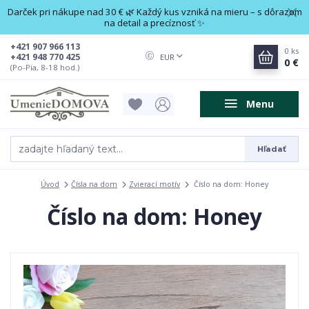
Darček pri nákupe nad 30 € 🌿 Každý kus vzniká na mieru – s dôrazom
na detail a precíznosť ✨
+421 907 966 113
0
ks
+421 948 770 425
EUR
0 €
(Po-Pia, 8-18 hod.)
Menu
Hľadať
Úvod
Čísla na dom
Zvierací motív
Číslo na dom: Honey
Číslo na dom: Honey