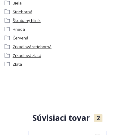
Biela
Strieborná
Škrabaný hliník
Hnedá
Červená
Zrkadlová strieborná
Zrkadlová zlatá
Zlatá
Súvisiaci tovar
2