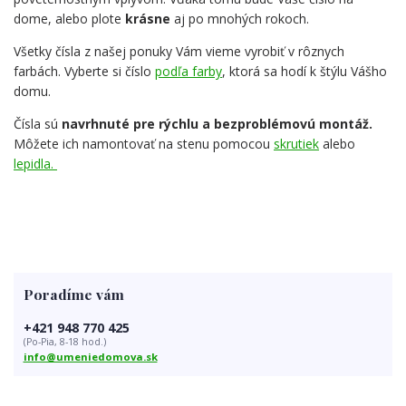
dome, alebo plote
krásne
aj po mnohých rokoch.
Všetky čísla z našej ponuky Vám vieme vyrobiť v rôznych
farbách. Vyberte si číslo
podľa farby
, ktorá sa hodí k štýlu Vášho
domu.
Čísla sú
navrhnuté pre rýchlu a bezproblémovú montáž.
Môžete ich namontovať na stenu pomocou
skrutiek
alebo
lepidla.
Poradíme vám
+421 948 770 425
(Po-Pia, 8-18 hod.)
info@umeniedomova.sk