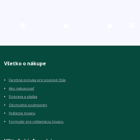
Všetko o nákupe
Farebná ponuka pre popisné čísla
Ako nakupovať
Doprava a platba
Obchodné podmienky
Vrátenie tovaru
Formulár pre reklamáciu tovaru