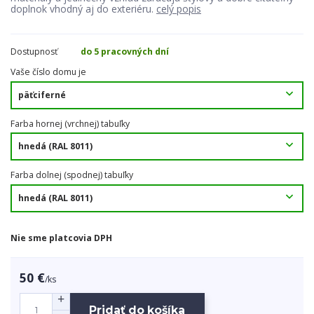
doplnok vhodný aj do exteriéru.
celý popis
Dostupnosť
do 5 pracovných dní
Vaše číslo domu je
Farba hornej (vrchnej) tabuľky
Farba dolnej (spodnej) tabuľky
Nie sme platcovia DPH
50 €
/
ks
Pridať do košíka