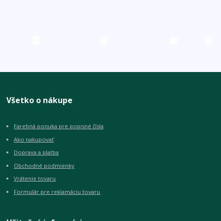
Všetko o nákupe
Farebná ponuka pre popisné čísla
Ako nakupovať
Doprava a platba
Obchodné podmienky
Vrátenie tovaru
Formulár pre reklamáciu tovaru