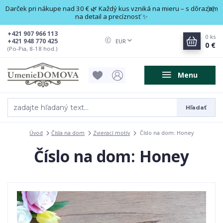
Darček pri nákupe nad 30 € 🌿 Každý kus vzniká na mieru – s dôrazom
na detail a precíznosť ✨
+421 907 966 113
0
ks
+421 948 770 425
EUR
0 €
(Po-Pia, 8-18 hod.)
Menu
Hľadať
Úvod
Čísla na dom
Zvierací motív
Číslo na dom: Honey
Číslo na dom: Honey