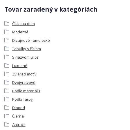
Tovar zaradený v kategóriách
Čísla na dom
Moderné
Dizajnové - umelecké
Tabuľky s číslom
S názvom ulice
Luxusné
Zvierací motív
Dvojvrstvové
Podľa materiálu
Podľa farby
Dibond
Čierna
Antracit