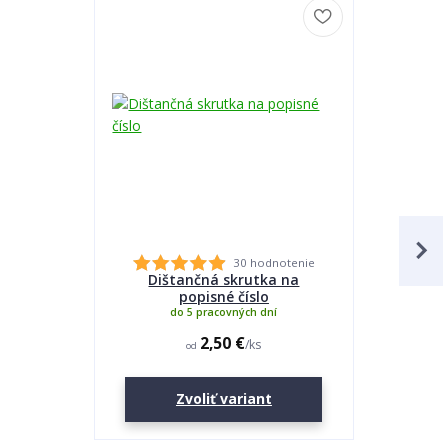
30 hodnotenie
Dištančná skrutka na
Lepidlo
popisné číslo
do 5 pracovných dní
2,50 €
/
ks
od
Zvoliť variant