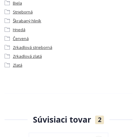
Biela
Strieborná
Škrabaný hliník
Hnedá
Červená
Zrkadlová strieborná
Zrkadlová zlatá
Zlatá
Súvisiaci tovar
2