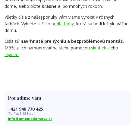
dome, alebo plote
krásne
aj po mnohých rokoch.
Všetky čísla z našej ponuky Vám vieme vyrobiť v rôznych
farbách. Vyberte si číslo
podľa farby
, ktorá sa hodí k štýlu Vášho
domu.
Čísla sú
navrhnuté pre rýchlu a bezproblémovú montáž.
Môžete ich namontovať na stenu pomocou
skrutiek
alebo
lepidla.
Poradíme vám
+421 948 770 425
(Po-Pia, 8-18 hod.)
info@umeniedomova.sk