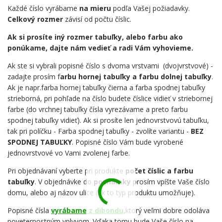
Každé číslo vyrábame
na mieru
podľa Vašej požiadavky.
Celkový rozmer
závisí od počtu číslic.
Ak si prosíte iný rozmer tabuľky, alebo farbu ako
ponúkame, dajte nám vedieť a radi Vám vyhovieme.
Ak ste si vybrali popisné číslo s dvoma vrstvami (dvojvrstvové) -
zadajte prosím f
arbu hornej tabuľky a farbu dolnej tabuľky
.
Ak je napr.farba hornej tabuľky čierna a farba spodnej tabuľky
strieborná, pri pohľade na číslo budete číslice vidieť v striebornej
farbe (do vrchnej tabuľky čísla vyrezávame a preto farbu
spodnej tabuľky vidieť). Ak si prosíte len jednovrstvovú tabuľku,
tak pri políčku - Farba spodnej tabuľky - zvolíte variantu -
BEZ
SPODNEJ TABUĽKY
. Popisné číslo Vám bude vyrobené
jednovrstvové vo Vami zvolenej farbe.
Pri objednávaní vyberte pri produkte
počet číslic a farbu
tabuľky
. V objednávke do
poznámky
prosím vpíšte Vaše číslo
domu, alebo aj názov ulice (ak to typ produktu umožňuje).
Popisné čísla
vyrábame z dibondu,
ktorý veľmi dobre odoláva
poveternostným vplyvom. Vďaka tomu bude Vaše číslo na