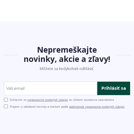
Nepremeškajte
novinky, akcie a zľavy!
Môžete sa kedykoľvek odhlásiť.
Prihlásiť sa
Súhlasím so
spracovaním osobných údajov
za účelom zasielania newslettera.
Prajem si odoberať novinky e-mailom podľa
podmienok spracovania osobných údajov
.