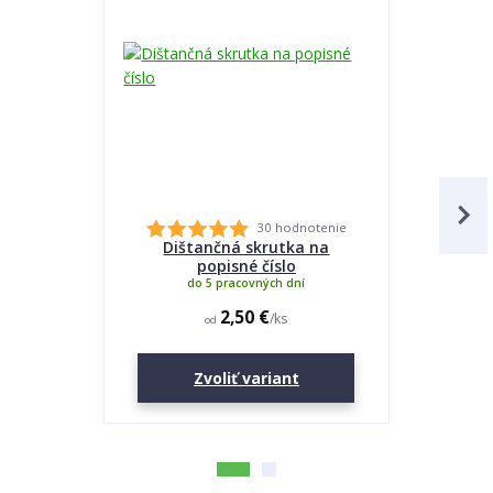
30 hodnotenie
Dištančná skrutka na
Lepidlo
popisné číslo
do 5 pracovných dní
2,50 €
/
ks
od
Zvoliť variant