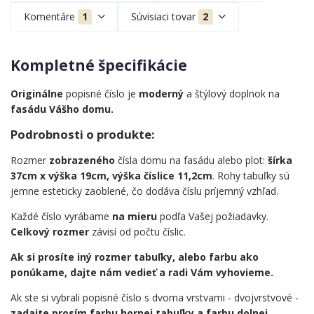
Komentáre
1
Súvisiaci tovar
2
Kompletné špecifikácie
Originálne
popisné číslo je
moderný
a štýlový doplnok na
fasádu Vášho domu.
Podrobnosti o produkte:
Rozmer
zobrazeného
čísla domu na fasádu alebo plot:
šírka
37cm x výška 19cm, výška číslice 11,2cm
. Rohy tabuľky sú
jemne esteticky zaoblené, čo dodáva číslu príjemný vzhľad.
Každé číslo vyrábame
na mieru
podľa Vašej požiadavky.
Celkový rozmer
závisí od počtu číslic.
Ak si prosíte iný rozmer tabuľky, alebo farbu ako
ponúkame, dajte nám vedieť a radi Vám vyhovieme.
Ak ste si vybrali popisné číslo s dvoma vrstvami - dvojvrstvové -
zadajte prosím farbu hornej tabuľky a farbu dolnej