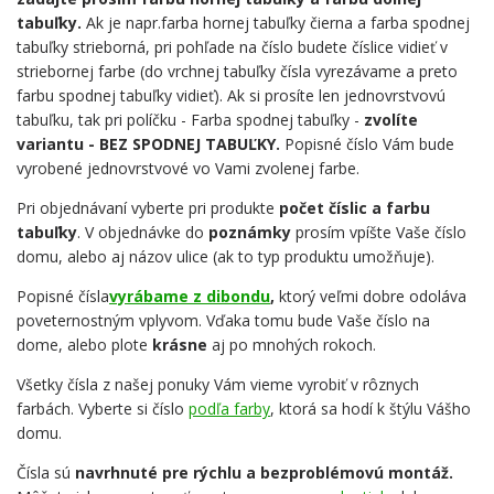
tabuľky.
Ak je napr.farba hornej tabuľky čierna a farba spodnej
tabuľky strieborná, pri pohľade na číslo budete číslice vidieť v
striebornej farbe (do vrchnej tabuľky čísla vyrezávame a preto
farbu spodnej tabuľky vidieť). Ak si prosíte len jednovrstvovú
tabuľku, tak pri políčku - Farba spodnej tabuľky -
zvolíte
variantu - BEZ SPODNEJ TABUĽKY.
Popisné číslo Vám bude
vyrobené jednovrstvové vo Vami zvolenej farbe.
Pri objednávaní vyberte pri produkte
počet číslic a farbu
tabuľky
. V objednávke do
poznámky
prosím vpíšte Vaše číslo
domu, alebo aj názov ulice (ak to typ produktu umožňuje).
Popisné čísla
vyrábame z dibondu
,
ktorý veľmi dobre odoláva
poveternostným vplyvom. Vďaka tomu bude Vaše číslo na
dome, alebo plote
krásne
aj po mnohých rokoch.
Všetky čísla z našej ponuky Vám vieme vyrobiť v rôznych
farbách. Vyberte si číslo
podľa farby
, ktorá sa hodí k štýlu Vášho
domu.
Čísla sú
navrhnuté pre rýchlu a bezproblémovú montáž.