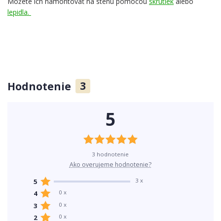
Môžete ich namontovať na stenu pomocou
skrutiek
alebo
lepidla.
Hodnotenie
3
5
3 hodnotenie
Ako overujeme hodnotenie?
3 x
5
0 x
4
0 x
3
0 x
2