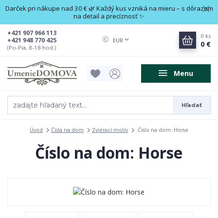
Darček pri nákupe nad 30 € 🌿 Každý kus vzniká na mieru – s dôrazom
na detail a precíznosť ✨
+421 907 966 113
0
ks
+421 948 770 425
EUR
0 €
(Po-Pia, 8-18 hod.)
Menu
Hľadať
Úvod
Čísla na dom
Zvierací motív
Číslo na dom: Horse
Číslo na dom: Horse