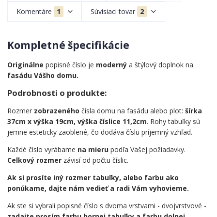
Komentáre
1
Súvisiaci tovar
2
Kompletné špecifikácie
Originálne
popisné číslo je
moderný
a štýlový doplnok na
fasádu Vášho domu.
Podrobnosti o produkte:
Rozmer
zobrazeného
čísla domu na fasádu alebo plot:
šírka
37cm x výška 19cm, výška číslice 11,2cm
. Rohy tabuľky sú
jemne esteticky zaoblené, čo dodáva číslu príjemný vzhľad.
Každé číslo vyrábame
na mieru
podľa Vašej požiadavky.
Celkový rozmer
závisí od počtu číslic.
Ak si prosíte iný rozmer tabuľky, alebo farbu ako
ponúkame, dajte nám vedieť a radi Vám vyhovieme.
Ak ste si vybrali popisné číslo s dvoma vrstvami - dvojvrstvové -
zadajte prosím farbu hornej tabuľky a farbu dolnej