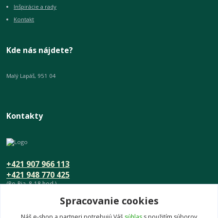
Inšpirácie a rady
Kontakt
Kde nás nájdete?
Malý Lapáš, 951 04
Kontakty
+421 907 966 113
+421 948 770 425
(Po-Pia, 8-18 hod.)
Spracovanie cookies
info@umeniedomova.sk
Náš e-shop a partneri potrebujú Váš
súhlas
s použitím súborov