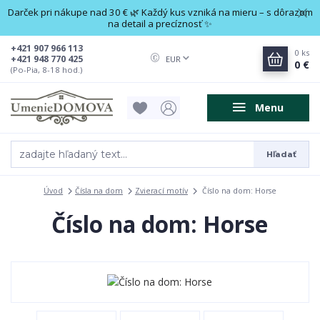
Darček pri nákupe nad 30 € 🌿 Každý kus vzniká na mieru – s dôrazom
na detail a precíznosť ✨
+421 907 966 113
0
ks
+421 948 770 425
EUR
0 €
(Po-Pia, 8-18 hod.)
Menu
Hľadať
Úvod
Čísla na dom
Zvierací motív
Číslo na dom: Horse
Číslo na dom: Horse