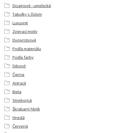
Dizajnové - umelecké
Tabuľky s číslom
Luxusné
Zvierací motív
Dvojvrstvové
Podľa materiálu
Podľa farby
Dibond
Čierna
Antracit
Biela
Strieborná
Škrabaný hliník
Hnedá
Červená