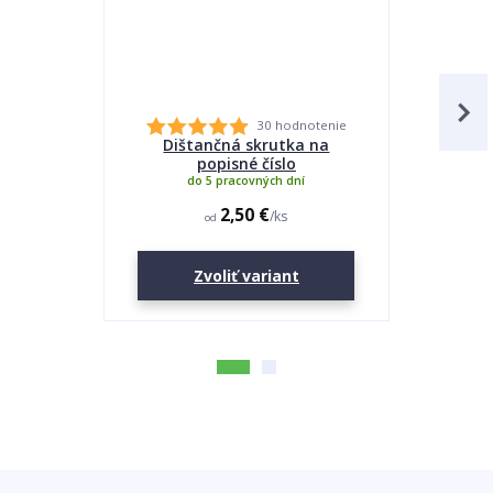
30 hodnotenie
Dištančná skrutka na
Lepidlo
popisné číslo
do 5 pracovných dní
2,50 €
/
ks
od
Zvoliť variant