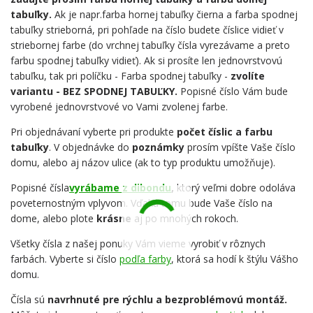
tabuľky.
Ak je napr.farba hornej tabuľky čierna a farba spodnej
tabuľky strieborná, pri pohľade na číslo budete číslice vidieť v
striebornej farbe (do vrchnej tabuľky čísla vyrezávame a preto
farbu spodnej tabuľky vidieť). Ak si prosíte len jednovrstvovú
tabuľku, tak pri políčku - Farba spodnej tabuľky -
zvolíte
variantu - BEZ SPODNEJ TABUĽKY.
Popisné číslo Vám bude
vyrobené jednovrstvové vo Vami zvolenej farbe.
Pri objednávaní vyberte pri produkte
počet číslic a farbu
tabuľky
. V objednávke do
poznámky
prosím vpíšte Vaše číslo
domu, alebo aj názov ulice (ak to typ produktu umožňuje).
Popisné čísla
vyrábame z dibondu
,
ktorý veľmi dobre odoláva
poveternostným vplyvom. Vďaka tomu bude Vaše číslo na
dome, alebo plote
krásne
aj po mnohých rokoch.
Všetky čísla z našej ponuky Vám vieme vyrobiť v rôznych
farbách. Vyberte si číslo
podľa farby
, ktorá sa hodí k štýlu Vášho
domu.
Čísla sú
navrhnuté pre rýchlu a bezproblémovú montáž.