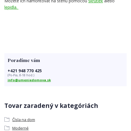
Môžete ich namontovať na stenu pomocou
skrutiek
alebo
lepidla.
Poradíme vám
+421 948 770 425
(Po-Pia, 8-18 hod.)
info@umeniedomova.sk
Tovar zaradený v kategóriách
Čísla na dom
Moderné