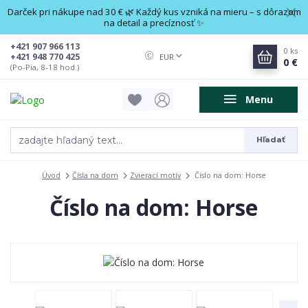
Darček pri nákupe nad 30 € 🌿 Každý kus vzniká na mieru – s dôrazom
na detail a precíznosť ✨
+421 907 966 113
0
ks
+421 948 770 425
EUR
0 €
(Po-Pia, 8-18 hod.)
Menu
Hľadať
Úvod
Čísla na dom
Zvierací motív
Číslo na dom: Horse
Číslo na dom: Horse