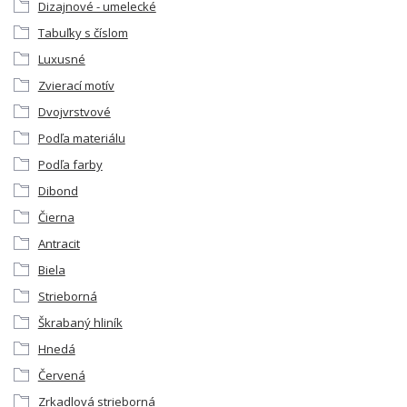
Dizajnové - umelecké
Tabuľky s číslom
Luxusné
Zvierací motív
Dvojvrstvové
Podľa materiálu
Podľa farby
Dibond
Čierna
Antracit
Biela
Strieborná
Škrabaný hliník
Hnedá
Červená
Zrkadlová strieborná