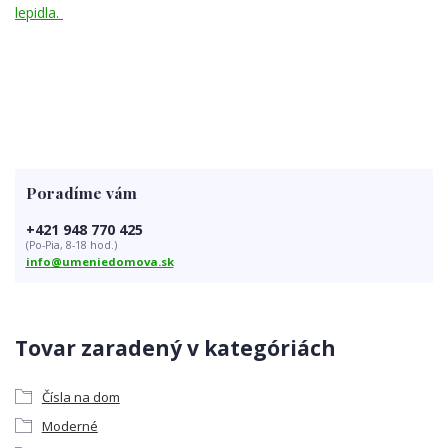
lepidla.
Poradíme vám
+421 948 770 425
(Po-Pia, 8-18 hod.)
info@umeniedomova.sk
Tovar zaradený v kategóriách
Čísla na dom
Moderné