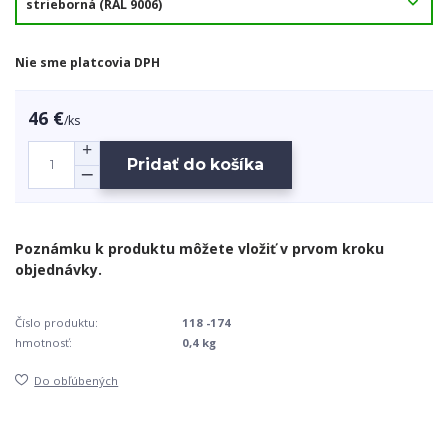
Nie sme platcovia DPH
46 €
/
ks
Pridať do košíka
Číslo produktu:
118 -174
hmotnosť:
0,4 kg
Do obľúbených