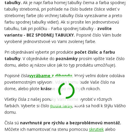
tabuľky.
Ak je napr.farba hornej tabuľky čierna a farba spodnej
tabuľky strieborná, pri pohľade na číslo budete číslice vidieť v
striebornej farbe (do vrchnej tabuľky čísla vyrezávame a preto
farbu spodnej tabuľky vidieť). Ak si prosíte len jednovrstvovú
tabuľku, tak pri políčku - Farba spodnej tabuľky -
zvolíte
variantu - BEZ SPODNEJ TABUĽKY.
Popisné číslo Vám bude
vyrobené jednovrstvové vo Vami zvolenej farbe.
Pri objednávaní vyberte pri produkte
počet číslic a farbu
tabuľky
. V objednávke do
poznámky
prosím vpíšte Vaše číslo
domu, alebo aj názov ulice (ak to typ produktu umožňuje).
Popisné čísla
vyrábame z dibondu
,
ktorý veľmi dobre odoláva
poveternostným vplyvom. Vďaka tomu bude Vaše číslo na
dome, alebo plote
krásne
aj po mnohých rokoch.
Všetky čísla z našej ponuky Vám vieme vyrobiť v rôznych
farbách. Vyberte si číslo
podľa farby
, ktorá sa hodí k štýlu Vášho
domu.
Čísla sú
navrhnuté pre rýchlu a bezproblémovú montáž.
Môžete ich namontovať na stenu pomocou
skrutiek
alebo