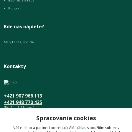
Inšpirácie a rady
Kontakt
Kde nás nájdete?
Malý Lapáš, 951 04
Kontakty
+421 907 966 113
+421 948 770 425
(Po-Pia, 8-18 hod.)
Spracovanie cookies
info@umeniedomova.sk
Náš e-shop a partneri potrebujú Váš
súhlas
s použitím súborov