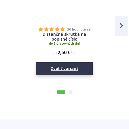
30 hodnotenie
Dištančná skrutka na
Lepidlo
popisné číslo
do 5 pracovných dní
2,50 €
/
ks
od
Zvoliť variant