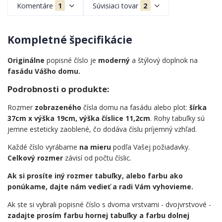
Komentáre
1
Súvisiaci tovar
2
Kompletné špecifikácie
Originálne
popisné číslo je
moderný
a štýlový doplnok na
fasádu Vášho domu.
Podrobnosti o produkte:
Rozmer
zobrazeného
čísla domu na fasádu alebo plot:
šírka
37cm x výška 19cm, výška číslice 11,2cm
. Rohy tabuľky sú
jemne esteticky zaoblené, čo dodáva číslu príjemný vzhľad.
Každé číslo vyrábame
na mieru
podľa Vašej požiadavky.
Celkový rozmer
závisí od počtu číslic.
Ak si prosíte iný rozmer tabuľky, alebo farbu ako
ponúkame, dajte nám vedieť a radi Vám vyhovieme.
Ak ste si vybrali popisné číslo s dvoma vrstvami - dvojvrstvové -
zadajte prosím farbu hornej tabuľky a farbu dolnej