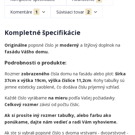
Komentáre
1
Súvisiaci tovar
2
Kompletné špecifikácie
Originálne
popisné číslo je
moderný
a štýlový doplnok na
fasádu Vášho domu.
Podrobnosti o produkte:
Rozmer
zobrazeného
čísla domu na fasádu alebo plot:
šírka
37cm x výška 19cm, výška číslice 11,2cm
. Rohy tabuľky sú
jemne esteticky zaoblené, čo dodáva číslu príjemný vzhľad.
Každé číslo vyrábame
na mieru
podľa Vašej požiadavky.
Celkový rozmer
závisí od počtu číslic.
Ak si prosíte iný rozmer tabuľky, alebo farbu ako
ponúkame, dajte nám vedieť a radi Vám vyhovieme.
Ak ste si vybrali popisné číslo s dvoma vrstvami - dvojvrstvové -