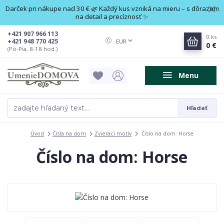
Darček pri nákupe nad 30 € 🌿 Každý kus vzniká na mieru – s dôrazom
na detail a precíznosť ✨
+421 907 966 113
0
ks
+421 948 770 425
EUR
0 €
(Po-Pia, 8-18 hod.)
Menu
Hľadať
Úvod
Čísla na dom
Zvierací motív
Číslo na dom: Horse
Číslo na dom: Horse