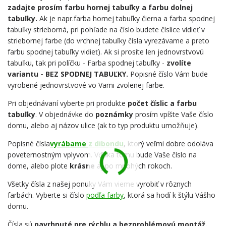
zadajte prosím farbu hornej tabuľky a farbu dolnej
tabuľky.
Ak je napr.farba hornej tabuľky čierna a farba spodnej
tabuľky strieborná, pri pohľade na číslo budete číslice vidieť v
striebornej farbe (do vrchnej tabuľky čísla vyrezávame a preto
farbu spodnej tabuľky vidieť). Ak si prosíte len jednovrstvovú
tabuľku, tak pri políčku - Farba spodnej tabuľky -
zvolíte
variantu - BEZ SPODNEJ TABUĽKY.
Popisné číslo Vám bude
vyrobené jednovrstvové vo Vami zvolenej farbe.
Pri objednávaní vyberte pri produkte
počet číslic a farbu
tabuľky
. V objednávke do
poznámky
prosím vpíšte Vaše číslo
domu, alebo aj názov ulice (ak to typ produktu umožňuje).
Popisné čísla
vyrábame z dibondu
,
ktorý veľmi dobre odoláva
poveternostným vplyvom. Vďaka tomu bude Vaše číslo na
dome, alebo plote
krásne
aj po mnohých rokoch.
Všetky čísla z našej ponuky Vám vieme vyrobiť v rôznych
farbách. Vyberte si číslo
podľa farby
, ktorá sa hodí k štýlu Vášho
domu.
Čísla sú
navrhnuté pre rýchlu a bezproblémovú montáž.