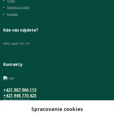
O nás
Inšpirácie a rady
Kontakt
Kde nás nájdete?
Malý Lapáš, 951 04
Kontakty
+421 907 966 113
+421 948 770 425
(Po-Pia, 8-18 hod.)
Spracovanie cookies
info@umeniedomova.sk