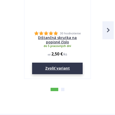
30 hodnotenie
Dištančná skrutka na
Lepidlo
popisné číslo
do 5 pracovných dní
2,50 €
/
ks
od
Zvoliť variant