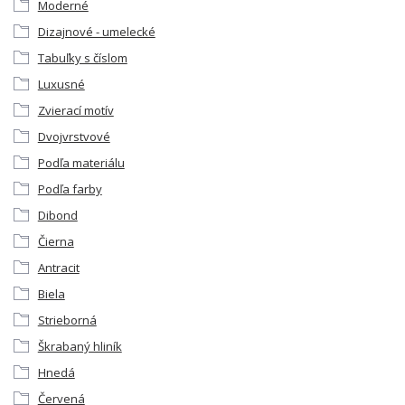
Moderné
Dizajnové - umelecké
Tabuľky s číslom
Luxusné
Zvierací motív
Dvojvrstvové
Podľa materiálu
Podľa farby
Dibond
Čierna
Antracit
Biela
Strieborná
Škrabaný hliník
Hnedá
Červená