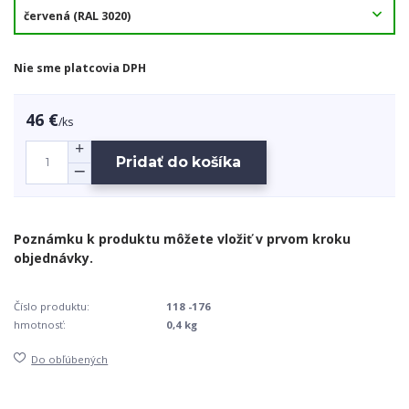
Nie sme platcovia DPH
46 €
/
ks
Pridať do košíka
Číslo produktu:
118 -176
hmotnosť:
0,4 kg
Do obľúbených