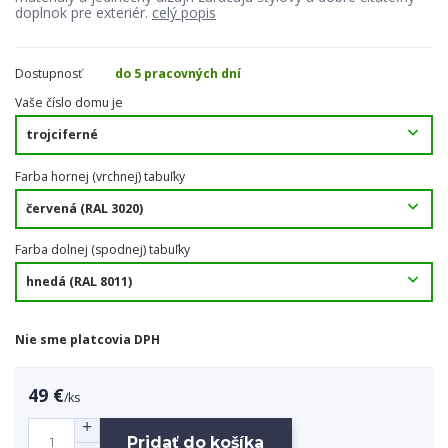
doplnok pre exteriér.
celý popis
Dostupnosť
do 5 pracovných dní
Vaše číslo domu je
Farba hornej (vrchnej) tabuľky
Farba dolnej (spodnej) tabuľky
Nie sme platcovia DPH
49 €
/
ks
Pridať do košíka