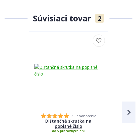
Súvisiaci tovar
2
30 hodnotenie
Dištančná skrutka na
Lepidlo
popisné číslo
do 5 pracovných dní