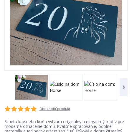
Ohodnotiť produkt
Silueta krásneho koňa vytvára originálny a elegantný motív pre
moderné označenie domu. Kvalitné spracovanie, odolné
materiály a jedinečný dizajn zaručujú štýlový a dobre čitateľný