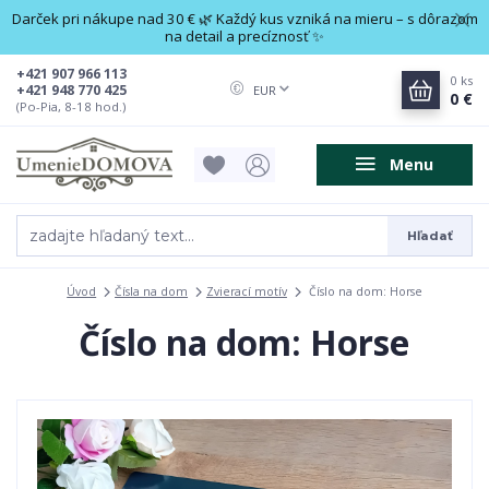
Darček pri nákupe nad 30 € 🌿 Každý kus vzniká na mieru – s dôrazom
na detail a precíznosť ✨
+421 907 966 113
0
ks
+421 948 770 425
EUR
0 €
(Po-Pia, 8-18 hod.)
Menu
Hľadať
Úvod
Čísla na dom
Zvierací motív
Číslo na dom: Horse
Číslo na dom: Horse