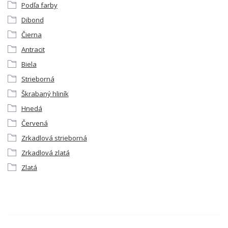
Podľa farby
Dibond
Čierna
Antracit
Biela
Strieborná
Škrabaný hliník
Hnedá
Červená
Zrkadlová strieborná
Zrkadlová zlatá
Zlatá