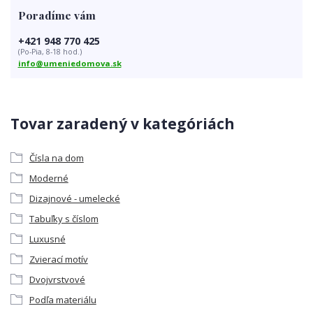
Poradíme vám
+421 948 770 425
(Po-Pia, 8-18 hod.)
info@umeniedomova.sk
Tovar zaradený v kategóriách
Čísla na dom
Moderné
Dizajnové - umelecké
Tabuľky s číslom
Luxusné
Zvierací motív
Dvojvrstvové
Podľa materiálu