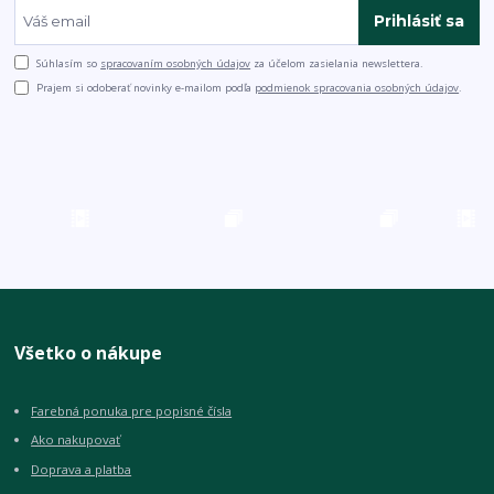
Prihlásiť sa
Súhlasím so
spracovaním osobných údajov
za účelom zasielania newslettera.
Prajem si odoberať novinky e-mailom podľa
podmienok spracovania osobných údajov
.
Všetko o nákupe
Farebná ponuka pre popisné čísla
Ako nakupovať
Doprava a platba