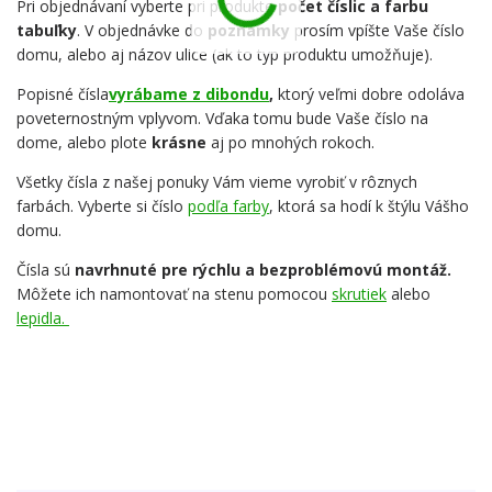
Pri objednávaní vyberte pri produkte
počet číslic a farbu
tabuľky
. V objednávke do
poznámky
prosím vpíšte Vaše číslo
domu, alebo aj názov ulice (ak to typ produktu umožňuje).
Popisné čísla
vyrábame z dibondu
,
ktorý veľmi dobre odoláva
poveternostným vplyvom. Vďaka tomu bude Vaše číslo na
dome, alebo plote
krásne
aj po mnohých rokoch.
Všetky čísla z našej ponuky Vám vieme vyrobiť v rôznych
farbách. Vyberte si číslo
podľa farby
, ktorá sa hodí k štýlu Vášho
domu.
Čísla sú
navrhnuté pre rýchlu a bezproblémovú montáž.
Môžete ich namontovať na stenu pomocou
skrutiek
alebo
lepidla.