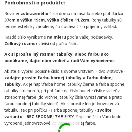
Podrobnosti o produkte:
Rozmer
zobrazeného
čísla domu na fasádu alebo plot:
šírka
37cm x výška 19cm, výška číslice 11,2cm
. Rohy tabuľky sú
jemne esteticky zaoblené, čo dodáva číslu príjemný vzhľad.
Každé číslo vyrábame
na mieru
podľa Vašej požiadavky.
Celkový rozmer
závisí od počtu číslic.
Ak si prosíte iný rozmer tabuľky, alebo farbu ako
ponúkame, dajte nám vedieť a radi Vám vyhovieme.
Ak ste si vybrali popisné číslo s dvoma vrstvami - dvojvrstvové -
zadajte prosím farbu hornej tabuľky a farbu dolnej
tabuľky.
Ak je napr.farba hornej tabuľky čierna a farba spodnej
tabuľky strieborná, pri pohľade na číslo budete číslice vidieť v
striebornej farbe (do vrchnej tabuľky čísla vyrezávame a preto
farbu spodnej tabuľky vidieť). Ak si prosíte len jednovrstvovú
tabuľku, tak pri políčku - Farba spodnej tabuľky -
zvolíte
variantu - BEZ SPODNEJ TABUĽKY.
Popisné číslo Vám bude
vyrobené jednovrstvové vo Vami zvolenej farbe.