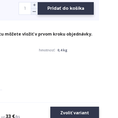
Pridať do košíka
hmotnosť:
0,4 kg
Zvoliť variant
33 €
/
ks
od