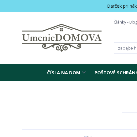
Darček pri nák
Články - Blo
ČÍSLA NA DOM
POŠTOVÉ SCHRÁN