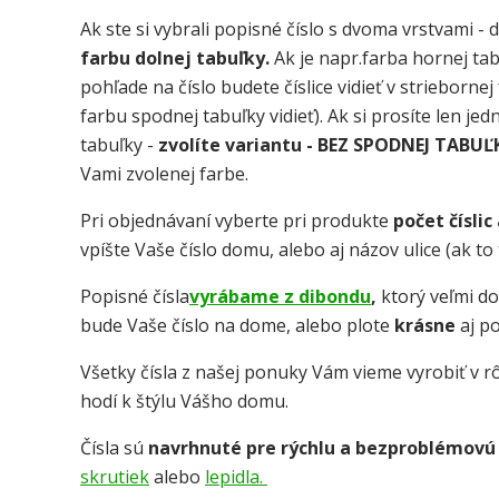
Ak ste si vybrali popisné číslo s dvoma vrstvami - 
farbu dolnej tabuľky.
Ak je napr.farba hornej tab
pohľade na číslo budete číslice vidieť v strieborne
farbu spodnej tabuľky vidieť). Ak si prosíte len je
tabuľky -
zvolíte variantu - BEZ SPODNEJ TABUĽ
Vami zvolenej farbe.
Pri objednávaní vyberte pri produkte
počet číslic
vpíšte Vaše číslo domu, alebo aj názov ulice (ak t
Popisné čísla
vyrábame z dibondu
,
ktorý veľmi d
bude Vaše číslo na dome, alebo plote
krásne
aj p
Všetky čísla z našej ponuky Vám vieme vyrobiť v rô
hodí k štýlu Vášho domu.
Čísla sú
navrhnuté pre rýchlu a bezproblémovú
skrutiek
alebo
lepidla.