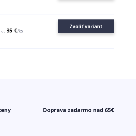
Zvoliť variant
35 €
/
ks
od
ceny
Doprava zadarmo nad 65€