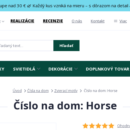
upe nad 30 € 🌿 Každý kus vzniká na mieru – s dôrazom na detail 
REALIZÁCIE
RECENZIE
g
O nás
Kontakt
Viac
Hľadať
KY
SVIETIDLÁ
DEKORÁCIE
DOPLNKOVÝ TOVAR
Úvod
Čísla na dom
Zvierací motív
Číslo na dom: Horse
Číslo na dom: Horse
Ohodno