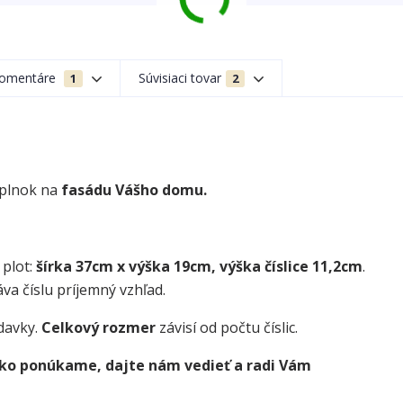
omentáre
Súvisiaci tovar
1
2
oplnok na
fasádu Vášho domu.
 plot:
šírka 37cm x výška 19cm, výška číslice 11,2cm
.
va číslu príjemný vzhľad.
davky.
Celkový rozmer
závisí od počtu číslic.
 ako ponúkame, dajte nám vedieť a radi Vám