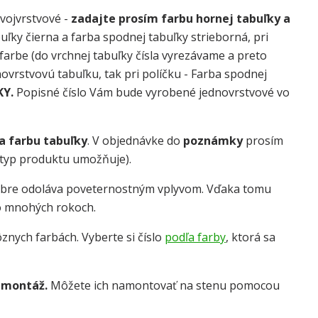
dvojvrstvové -
zadajte prosím farbu hornej tabuľky a
uľky čierna a farba spodnej tabuľky strieborná, pri
j farbe (do vrchnej tabuľky čísla vyrezávame a preto
dnovrstvovú tabuľku, tak pri políčku - Farba spodnej
KY.
Popisné číslo Vám bude vyrobené jednovrstvové vo
 a farbu tabuľky
. V objednávke do
poznámky
prosím
o typ produktu umožňuje).
obre odoláva poveternostným vplyvom. Vďaka tomu
o mnohých rokoch.
znych farbách. Vyberte si číslo
podľa farby
, ktorá sa
 montáž.
Môžete ich namontovať na stenu pomocou