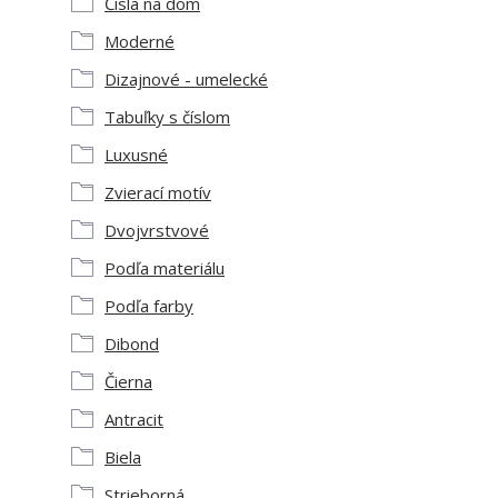
Čísla na dom
Moderné
Dizajnové - umelecké
Tabuľky s číslom
Luxusné
Zvierací motív
Dvojvrstvové
Podľa materiálu
Podľa farby
Dibond
Čierna
Antracit
Biela
Strieborná