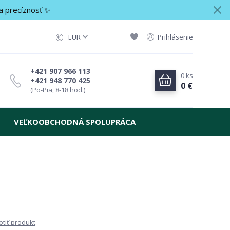
a precíznosť ✨
EUR
Prihlásenie
+421 907 966 113
0
ks
+421 948 770 425
0 €
(Po-Pia, 8-18 hod.)
VEĽKOOBCHODNÁ SPOLUPRÁCA
tiť produkt