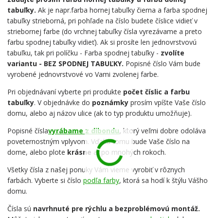
tabuľky.
Ak je napr.farba hornej tabuľky čierna a farba spodnej
tabuľky strieborná, pri pohľade na číslo budete číslice vidieť v
striebornej farbe (do vrchnej tabuľky čísla vyrezávame a preto
farbu spodnej tabuľky vidieť). Ak si prosíte len jednovrstvovú
tabuľku, tak pri políčku - Farba spodnej tabuľky -
zvolíte
variantu - BEZ SPODNEJ TABUĽKY.
Popisné číslo Vám bude
vyrobené jednovrstvové vo Vami zvolenej farbe.
Pri objednávaní vyberte pri produkte
počet číslic a farbu
tabuľky
. V objednávke do
poznámky
prosím vpíšte Vaše číslo
domu, alebo aj názov ulice (ak to typ produktu umožňuje).
Popisné čísla
vyrábame z dibondu
,
ktorý veľmi dobre odoláva
poveternostným vplyvom. Vďaka tomu bude Vaše číslo na
dome, alebo plote
krásne
aj po mnohých rokoch.
Všetky čísla z našej ponuky Vám vieme vyrobiť v rôznych
farbách. Vyberte si číslo
podľa farby
, ktorá sa hodí k štýlu Vášho
domu.
Čísla sú
navrhnuté pre rýchlu a bezproblémovú montáž.