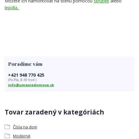
Môžete ich namontovať na stenu pomocou
skrutiek
alebo
lepidla.
Poradíme vám
+421 948 770 425
(Po-Pia, 8-18 hod.)
info@umeniedomova.sk
Tovar zaradený v kategóriách
Čísla na dom
Moderné