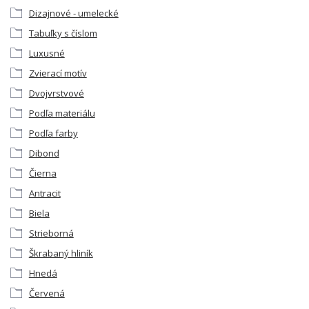
Dizajnové - umelecké
Tabuľky s číslom
Luxusné
Zvierací motív
Dvojvrstvové
Podľa materiálu
Podľa farby
Dibond
Čierna
Antracit
Biela
Strieborná
Škrabaný hliník
Hnedá
Červená