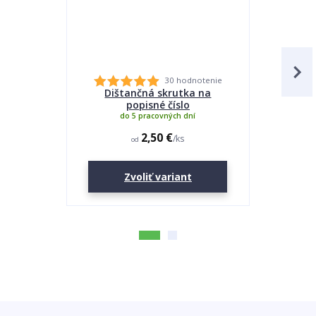
30 hodnotenie
Dištančná skrutka na
Lepidlo
popisné číslo
do 5 pracovných dní
2,50 €
/
ks
od
Zvoliť variant