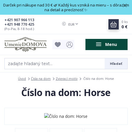
Darček pri nákupe nad 30 € 🌿 Každý kus vzniká na mieru – s dôrazom
na detail a precíznosť ✨
+421 907 966 113
0
ks
+421 948 770 425
EUR
0 €
(Po-Pia, 8-18 hod.)
Menu
Hľadať
Úvod
Čísla na dom
Zvierací motív
Číslo na dom: Horse
Číslo na dom: Horse