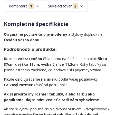
Komentáre
1
Súvisiaci tovar
2
Kompletné špecifikácie
Originálne
popisné číslo je
moderný
a štýlový doplnok na
fasádu Vášho domu.
Podrobnosti o produkte:
Rozmer
zobrazeného
čísla domu na fasádu alebo plot:
šírka
37cm x výška 19cm, výška číslice 11,2cm
. Rohy tabuľky sú
jemne esteticky zaoblené, čo dodáva číslu príjemný vzhľad.
Každé číslo vyrábame
na mieru
podľa Vašej požiadavky.
Celkový rozmer
závisí od počtu číslic.
Ak si prosíte iný rozmer tabuľky, alebo farbu ako
ponúkame, dajte nám vedieť a radi Vám vyhovieme.
Ak ste si vybrali popisné číslo s dvoma vrstvami - dvojvrstvové -
zadajte prosím farbu hornej tabuľky a farbu dolnej