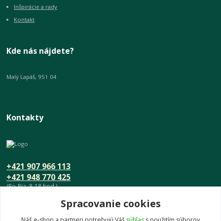
Inšpirácie a rady
Kontakt
Kde nás nájdete?
Malý Lapáš, 951 04
Kontakty
+421 907 966 113
+421 948 770 425
(Po-Pia, 8-18 hod.)
Spracovanie cookies
info@umeniedomova.sk
Náš e-shop a partneri potrebujú Váš
súhlas
s použitím súborov