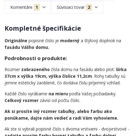
Komentáre
1
Súvisiaci tovar
2
Kompletné špecifikácie
Originálne
popisné číslo je
moderný
a štýlový doplnok na
fasádu Vášho domu.
Podrobnosti o produkte:
Rozmer
zobrazeného
čísla domu na fasádu alebo plot:
šírka
37cm x výška 19cm, výška číslice 11,2cm
. Rohy tabuľky sú
jemne esteticky zaoblené, čo dodáva číslu príjemný vzhľad.
Každé číslo vyrábame
na mieru
podľa Vašej požiadavky.
Celkový rozmer
závisí od počtu číslic.
Ak si prosíte iný rozmer tabuľky, alebo farbu ako
ponúkame, dajte nám vedieť a radi Vám vyhovieme.
Ak ste si vybrali popisné číslo s dvoma vrstvami - dvojvrstvové -
zadajte prosím farbu hornej tabuľky a farbu dolnej