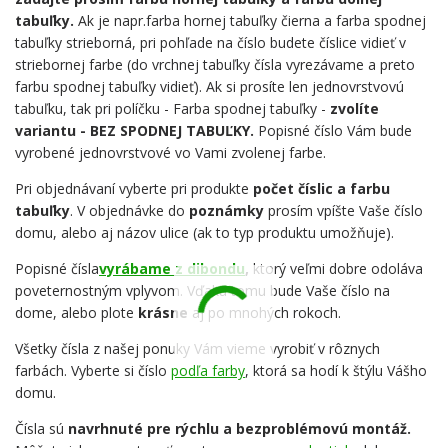
tabuľky.
Ak je napr.farba hornej tabuľky čierna a farba spodnej
tabuľky strieborná, pri pohľade na číslo budete číslice vidieť v
striebornej farbe (do vrchnej tabuľky čísla vyrezávame a preto
farbu spodnej tabuľky vidieť). Ak si prosíte len jednovrstvovú
tabuľku, tak pri políčku - Farba spodnej tabuľky -
zvolíte
variantu - BEZ SPODNEJ TABUĽKY.
Popisné číslo Vám bude
vyrobené jednovrstvové vo Vami zvolenej farbe.
Pri objednávaní vyberte pri produkte
počet číslic a farbu
tabuľky
. V objednávke do
poznámky
prosím vpíšte Vaše číslo
domu, alebo aj názov ulice (ak to typ produktu umožňuje).
Popisné čísla
vyrábame z dibondu
,
ktorý veľmi dobre odoláva
poveternostným vplyvom. Vďaka tomu bude Vaše číslo na
dome, alebo plote
krásne
aj po mnohých rokoch.
Všetky čísla z našej ponuky Vám vieme vyrobiť v rôznych
farbách. Vyberte si číslo
podľa farby
, ktorá sa hodí k štýlu Vášho
domu.
Čísla sú
navrhnuté pre rýchlu a bezproblémovú montáž.