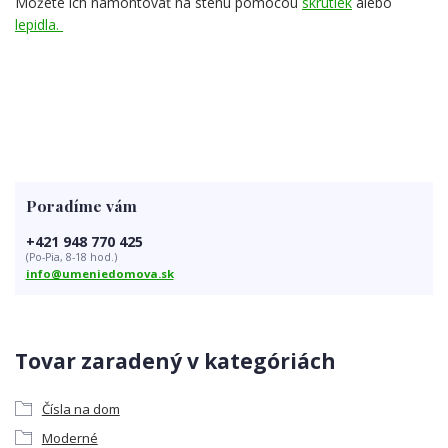
Môžete ich namontovať na stenu pomocou
skrutiek
alebo
lepidla.
Poradíme vám
+421 948 770 425
(Po-Pia, 8-18 hod.)
info@umeniedomova.sk
Tovar zaradený v kategóriách
Čísla na dom
Moderné