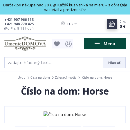
Darček pri nákupe nad 30 € 🌿 Každý kus vzniká na mieru – s dôrazom
na detail a precíznosť ✨
+421 907 966 113
0
ks
+421 948 770 425
EUR
0 €
(Po-Pia, 8-18 hod.)
Menu
Hľadať
Úvod
Čísla na dom
Zvierací motív
Číslo na dom: Horse
Číslo na dom: Horse