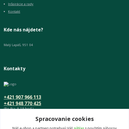
Inšpirácie a rady
Kontakt
Kde nás nájdete?
Malý Lapáš, 951 04
Kontakty
+421 907 966 113
+421 948 770 425
(Po-Pia, 8-18 hod.)
Spracovanie cookies
info@umeniedomova.sk
Náš e-shop a partneri potrebujú Váš
súhlas
s použitím súborov