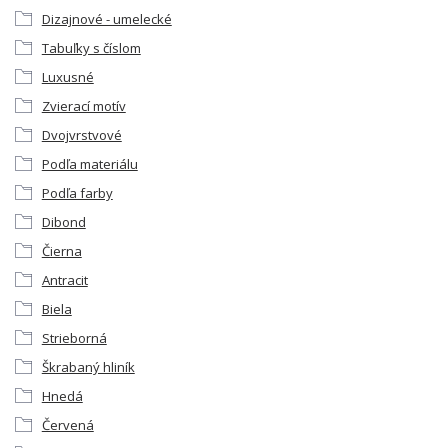
Dizajnové - umelecké
Tabuľky s číslom
Luxusné
Zvierací motív
Dvojvrstvové
Podľa materiálu
Podľa farby
Dibond
Čierna
Antracit
Biela
Strieborná
Škrabaný hliník
Hnedá
Červená