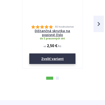
30 hodnotenie
Dištančná skrutka na
Lepidlo
popisné číslo
do 5 pracovných dní
2,50 €
/
ks
od
Zvoliť variant