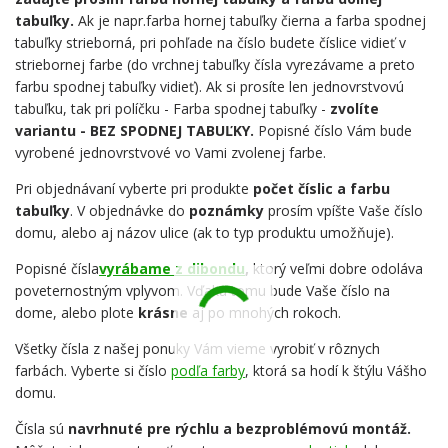
tabuľky.
Ak je napr.farba hornej tabuľky čierna a farba spodnej
tabuľky strieborná, pri pohľade na číslo budete číslice vidieť v
striebornej farbe (do vrchnej tabuľky čísla vyrezávame a preto
farbu spodnej tabuľky vidieť). Ak si prosíte len jednovrstvovú
tabuľku, tak pri políčku - Farba spodnej tabuľky -
zvolíte
variantu - BEZ SPODNEJ TABUĽKY.
Popisné číslo Vám bude
vyrobené jednovrstvové vo Vami zvolenej farbe.
Pri objednávaní vyberte pri produkte
počet číslic a farbu
tabuľky
. V objednávke do
poznámky
prosím vpíšte Vaše číslo
domu, alebo aj názov ulice (ak to typ produktu umožňuje).
Popisné čísla
vyrábame z dibondu
,
ktorý veľmi dobre odoláva
poveternostným vplyvom. Vďaka tomu bude Vaše číslo na
dome, alebo plote
krásne
aj po mnohých rokoch.
Všetky čísla z našej ponuky Vám vieme vyrobiť v rôznych
farbách. Vyberte si číslo
podľa farby
, ktorá sa hodí k štýlu Vášho
domu.
Čísla sú
navrhnuté pre rýchlu a bezproblémovú montáž.