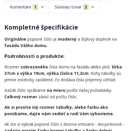
Komentáre
1
Súvisiaci tovar
2
Kompletné špecifikácie
Originálne
popisné číslo je
moderný
a štýlový doplnok na
fasádu Vášho domu.
Podrobnosti o produkte:
Rozmer
zobrazeného
čísla domu na fasádu alebo plot:
šírka
37cm x výška 19cm, výška číslice 11,2cm
. Rohy tabuľky sú
jemne esteticky zaoblené, čo dodáva číslu príjemný vzhľad.
Každé číslo vyrábame
na mieru
podľa Vašej požiadavky.
Celkový rozmer
závisí od počtu číslic.
Ak si prosíte iný rozmer tabuľky, alebo farbu ako
ponúkame, dajte nám vedieť a radi Vám vyhovieme.
Ak ste si vybrali popisné číslo s dvoma vrstvami - dvojvrstvové -
zadajte prosím farbu hornej tabuľky a farbu dolnej