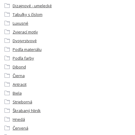
Dizajnové - umelecké
Tabuľky s číslom
Luxusné
Zvierací motív
Dvojvrstvové
Podľa materiálu
Podľa farby
Dibond
Čierna
Antracit
Biela
Strieborná
Škrabaný hliník
Hnedá
Červená