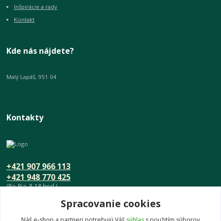
Inšpirácie a rady
Kontakt
Kde nás nájdete?
Malý Lapáš, 951 04
Kontakty
+421 907 966 113
+421 948 770 425
(Po-Pia, 8-18 hod.)
Spracovanie cookies
info@umeniedomova.sk
Náš e-shop a partneri potrebujú Váš
súhlas
s použitím súborov