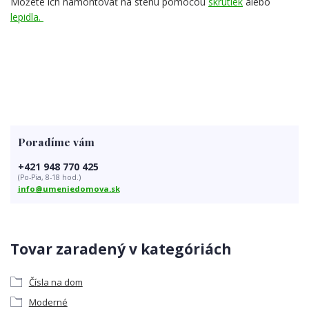
Môžete ich namontovať na stenu pomocou
skrutiek
alebo
lepidla.
Poradíme vám
+421 948 770 425
(Po-Pia, 8-18 hod.)
info@umeniedomova.sk
Tovar zaradený v kategóriách
Čísla na dom
Moderné