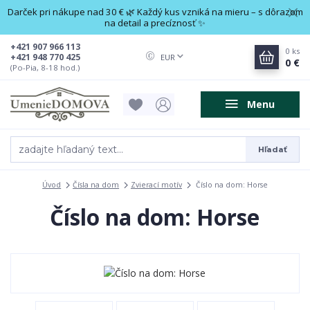
Darček pri nákupe nad 30 € 🌿 Každý kus vzniká na mieru – s dôrazom
na detail a precíznosť ✨
+421 907 966 113
0
ks
+421 948 770 425
EUR
0 €
(Po-Pia, 8-18 hod.)
Menu
Hľadať
Úvod
Čísla na dom
Zvierací motív
Číslo na dom: Horse
Číslo na dom: Horse