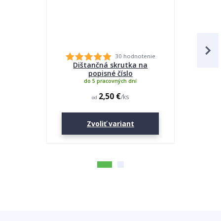
30 hodnotenie
Dištančná skrutka na
Lepidlo
popisné číslo
do 5 pracovných dní
2,50 €
/
ks
od
Zvoliť variant