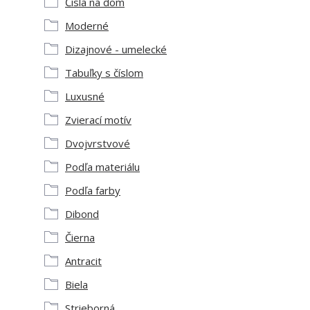
Čísla na dom
Moderné
Dizajnové - umelecké
Tabuľky s číslom
Luxusné
Zvierací motív
Dvojvrstvové
Podľa materiálu
Podľa farby
Dibond
Čierna
Antracit
Biela
Strieborná