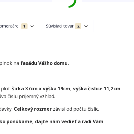
omentáre
Súvisiaci tovar
1
2
oplnok na
fasádu Vášho domu.
 plot:
šírka 37cm x výška 19cm, výška číslice 11,2cm
.
va číslu príjemný vzhľad.
davky.
Celkový rozmer
závisí od počtu číslic.
 ako ponúkame, dajte nám vedieť a radi Vám