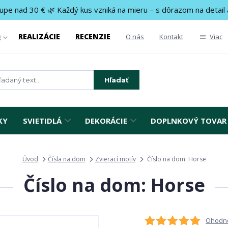
upe nad 30 € 🌿 Každý kus vzniká na mieru – s dôrazom na detail 
REALIZÁCIE
RECENZIE
g
O nás
Kontakt
Viac
Hľadať
KY
SVIETIDLÁ
DEKORÁCIE
DOPLNKOVÝ TOVAR
Úvod
Čísla na dom
Zvierací motív
Číslo na dom: Horse
Číslo na dom: Horse
Ohodno