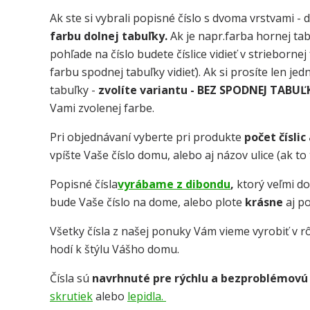
Ak ste si vybrali popisné číslo s dvoma vrstvami - 
farbu dolnej tabuľky.
Ak je napr.farba hornej tab
pohľade na číslo budete číslice vidieť v strieborne
farbu spodnej tabuľky vidieť). Ak si prosíte len je
tabuľky -
zvolíte variantu - BEZ SPODNEJ TABUĽ
Vami zvolenej farbe.
Pri objednávaní vyberte pri produkte
počet číslic
vpíšte Vaše číslo domu, alebo aj názov ulice (ak t
Popisné čísla
vyrábame z dibondu
,
ktorý veľmi d
bude Vaše číslo na dome, alebo plote
krásne
aj p
Všetky čísla z našej ponuky Vám vieme vyrobiť v rô
hodí k štýlu Vášho domu.
Čísla sú
navrhnuté pre rýchlu a bezproblémovú
skrutiek
alebo
lepidla.