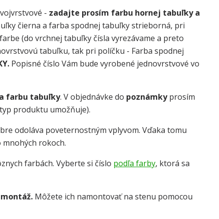
dvojvrstvové -
zadajte prosím farbu hornej tabuľky a
uľky čierna a farba spodnej tabuľky strieborná, pri
j farbe (do vrchnej tabuľky čísla vyrezávame a preto
dnovrstvovú tabuľku, tak pri políčku - Farba spodnej
KY.
Popisné číslo Vám bude vyrobené jednovrstvové vo
 a farbu tabuľky
. V objednávke do
poznámky
prosím
o typ produktu umožňuje).
obre odoláva poveternostným vplyvom. Vďaka tomu
o mnohých rokoch.
znych farbách. Vyberte si číslo
podľa farby
, ktorá sa
 montáž.
Môžete ich namontovať na stenu pomocou