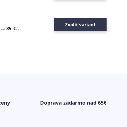
Zvoliť variant
35 €
/
ks
od
ceny
Doprava zadarmo nad 65€