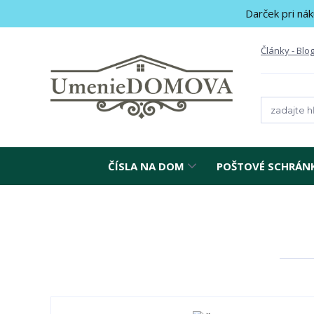
Darček pri nák
Články - Blo
ČÍSLA NA DOM
POŠTOVÉ SCHRÁN