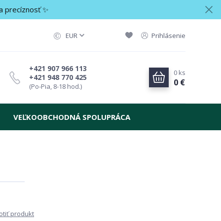
a precíznosť ✨
EUR
Prihlásenie
+421 907 966 113
0
ks
+421 948 770 425
0 €
(Po-Pia, 8-18 hod.)
VEĽKOOBCHODNÁ SPOLUPRÁCA
tiť produkt