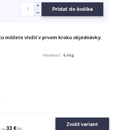
Pridať do košíka
hmotnosť:
0,4 kg
Zvoliť variant
33 €
/
ks
od