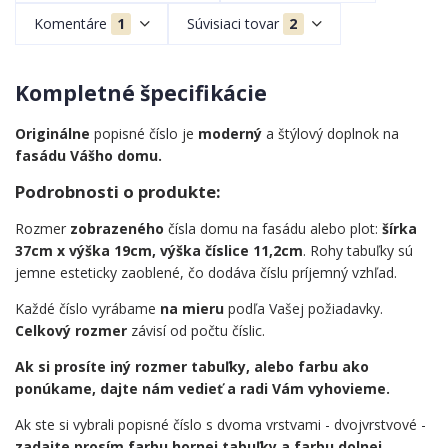
Komentáre
1
Súvisiaci tovar
2
Kompletné špecifikácie
Originálne
popisné číslo je
moderný
a štýlový doplnok na
fasádu Vášho domu.
Podrobnosti o produkte:
Rozmer
zobrazeného
čísla domu na fasádu alebo plot:
šírka
37cm x výška 19cm, výška číslice 11,2cm
. Rohy tabuľky sú
jemne esteticky zaoblené, čo dodáva číslu príjemný vzhľad.
Každé číslo vyrábame
na mieru
podľa Vašej požiadavky.
Celkový rozmer
závisí od počtu číslic.
Ak si prosíte iný rozmer tabuľky, alebo farbu ako
ponúkame, dajte nám vedieť a radi Vám vyhovieme.
Ak ste si vybrali popisné číslo s dvoma vrstvami - dvojvrstvové -
zadajte prosím farbu hornej tabuľky a farbu dolnej