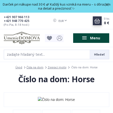
Darček pri nákupe nad 30 € 🌿 Každý kus vzniká na mieru – s dôrazom
na detail a precíznosť ✨
+421 907 966 113
0
ks
+421 948 770 425
EUR
0 €
(Po-Pia, 8-18 hod.)
Menu
Hľadať
Úvod
Čísla na dom
Zvierací motív
Číslo na dom: Horse
Číslo na dom: Horse