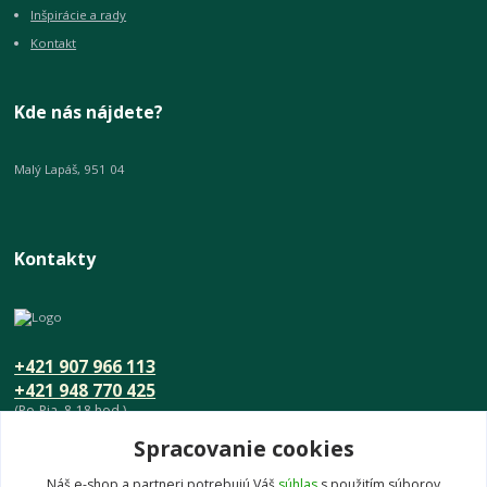
Inšpirácie a rady
Kontakt
Kde nás nájdete?
Malý Lapáš, 951 04
Kontakty
+421 907 966 113
+421 948 770 425
(Po-Pia, 8-18 hod.)
Spracovanie cookies
info@umeniedomova.sk
Náš e-shop a partneri potrebujú Váš
súhlas
s použitím súborov