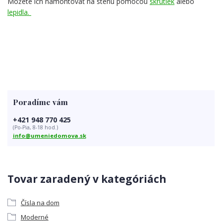
Môžete ich namontovať na stenu pomocou
skrutiek
alebo
lepidla.
Poradíme vám
+421 948 770 425
(Po-Pia, 8-18 hod.)
info@umeniedomova.sk
Tovar zaradený v kategóriách
Čísla na dom
Moderné