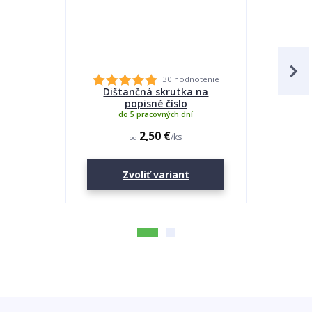
30 hodnotenie
Dištančná skrutka na
Lepidlo
popisné číslo
do 5 pracovných dní
2,50 €
/
ks
od
Zvoliť variant