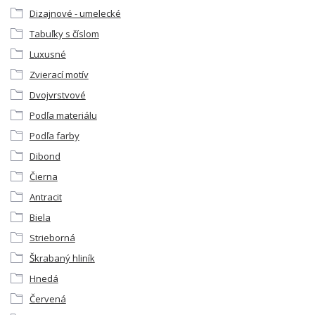
Dizajnové - umelecké
Tabuľky s číslom
Luxusné
Zvierací motív
Dvojvrstvové
Podľa materiálu
Podľa farby
Dibond
Čierna
Antracit
Biela
Strieborná
Škrabaný hliník
Hnedá
Červená