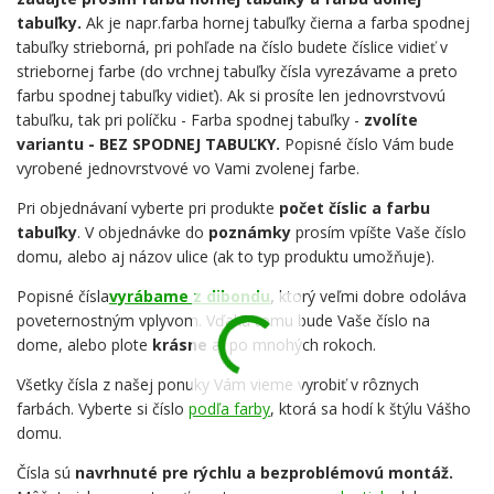
tabuľky.
Ak je napr.farba hornej tabuľky čierna a farba spodnej
tabuľky strieborná, pri pohľade na číslo budete číslice vidieť v
striebornej farbe (do vrchnej tabuľky čísla vyrezávame a preto
farbu spodnej tabuľky vidieť). Ak si prosíte len jednovrstvovú
tabuľku, tak pri políčku - Farba spodnej tabuľky -
zvolíte
variantu - BEZ SPODNEJ TABUĽKY.
Popisné číslo Vám bude
vyrobené jednovrstvové vo Vami zvolenej farbe.
Pri objednávaní vyberte pri produkte
počet číslic a farbu
tabuľky
. V objednávke do
poznámky
prosím vpíšte Vaše číslo
domu, alebo aj názov ulice (ak to typ produktu umožňuje).
Popisné čísla
vyrábame z dibondu
,
ktorý veľmi dobre odoláva
poveternostným vplyvom. Vďaka tomu bude Vaše číslo na
dome, alebo plote
krásne
aj po mnohých rokoch.
Všetky čísla z našej ponuky Vám vieme vyrobiť v rôznych
farbách. Vyberte si číslo
podľa farby
, ktorá sa hodí k štýlu Vášho
domu.
Čísla sú
navrhnuté pre rýchlu a bezproblémovú montáž.