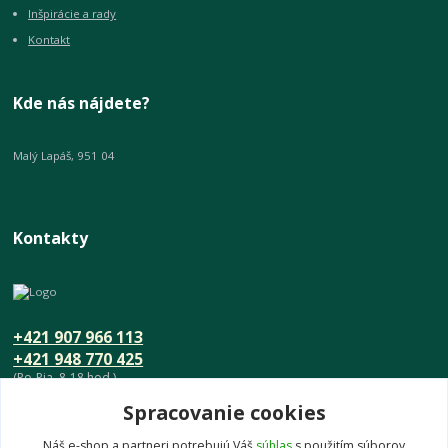
Inšpirácie a rady
Kontakt
Kde nás nájdete?
Malý Lapáš, 951 04
Kontakty
+421 907 966 113
+421 948 770 425
(Po-Pia, 8-18 hod.)
Spracovanie cookies
info@umeniedomova.sk
Náš e-shop a partneri potrebujú Váš
súhlas
s použitím súborov