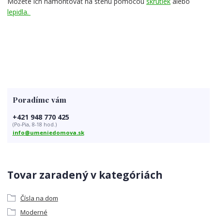
Môžete ich namontovať na stenu pomocou
skrutiek
alebo
lepidla.
Poradíme vám
+421 948 770 425
(Po-Pia, 8-18 hod.)
info@umeniedomova.sk
Tovar zaradený v kategóriách
Čísla na dom
Moderné