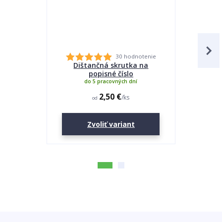
30 hodnotenie
Dištančná skrutka na
Lepidlo
popisné číslo
do 5 pracovných dní
2,50 €
/
ks
od
Zvoliť variant