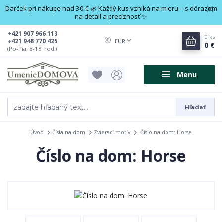
Darček pri nákupe nad 30 € 🌿 Každý kus vzniká na mieru – s dôrazom
na detail a precíznosť ✨
+421 907 966 113
0
ks
+421 948 770 425
EUR
0 €
(Po-Pia, 8-18 hod.)
Menu
Hľadať
Úvod
Čísla na dom
Zvierací motív
Číslo na dom: Horse
Číslo na dom: Horse