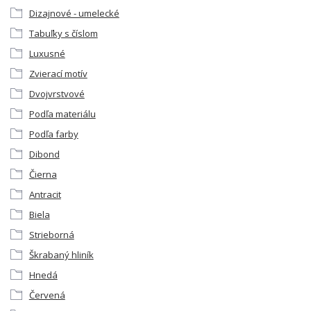
Dizajnové - umelecké
Tabuľky s číslom
Luxusné
Zvierací motív
Dvojvrstvové
Podľa materiálu
Podľa farby
Dibond
Čierna
Antracit
Biela
Strieborná
Škrabaný hliník
Hnedá
Červená