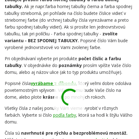
tabuľky.
Ak je napr.farba hornej tabuľky čierna a farba spodnej
tabuľky strieborná, pri pohľade na číslo budete číslice vidieť v
striebornej farbe (do vrchnej tabuľky čísla vyrezávame a preto
farbu spodnej tabuľky vidieť). Ak si prosíte len jednovrstvovú
tabuľku, tak pri políčku - Farba spodnej tabuľky -
zvolíte
variantu - BEZ SPODNEJ TABUĽKY.
Popisné číslo Vám bude
vyrobené jednovrstvové vo Vami zvolenej farbe.
Pri objednávaní vyberte pri produkte
počet číslic a farbu
tabuľky
. V objednávke do
poznámky
prosím vpíšte Vaše číslo
domu, alebo aj názov ulice (ak to typ produktu umožňuje).
Popisné čísla
vyrábame z dibondu
,
ktorý veľmi dobre odoláva
poveternostným vplyvom. Vďaka tomu bude Vaše číslo na
dome, alebo plote
krásne
aj po mnohých rokoch.
Všetky čísla z našej ponuky Vám vieme vyrobiť v rôznych
farbách. Vyberte si číslo
podľa farby
, ktorá sa hodí k štýlu Vášho
domu.
Čísla sú
navrhnuté pre rýchlu a bezproblémovú montáž.