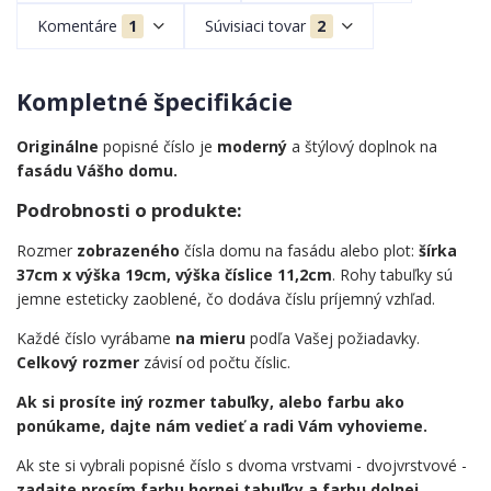
Komentáre
1
Súvisiaci tovar
2
Kompletné špecifikácie
Originálne
popisné číslo je
moderný
a štýlový doplnok na
fasádu Vášho domu.
Podrobnosti o produkte:
Rozmer
zobrazeného
čísla domu na fasádu alebo plot:
šírka
37cm x výška 19cm, výška číslice 11,2cm
. Rohy tabuľky sú
jemne esteticky zaoblené, čo dodáva číslu príjemný vzhľad.
Každé číslo vyrábame
na mieru
podľa Vašej požiadavky.
Celkový rozmer
závisí od počtu číslic.
Ak si prosíte iný rozmer tabuľky, alebo farbu ako
ponúkame, dajte nám vedieť a radi Vám vyhovieme.
Ak ste si vybrali popisné číslo s dvoma vrstvami - dvojvrstvové -
zadajte prosím farbu hornej tabuľky a farbu dolnej