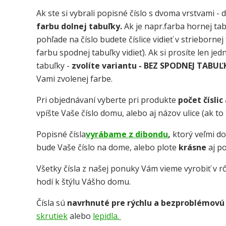
Ak ste si vybrali popisné číslo s dvoma vrstvami - 
farbu dolnej tabuľky.
Ak je napr.farba hornej tab
pohľade na číslo budete číslice vidieť v strieborne
farbu spodnej tabuľky vidieť). Ak si prosíte len je
tabuľky -
zvolíte variantu - BEZ SPODNEJ TABUĽ
Vami zvolenej farbe.
Pri objednávaní vyberte pri produkte
počet číslic
vpíšte Vaše číslo domu, alebo aj názov ulice (ak t
Popisné čísla
vyrábame z dibondu
,
ktorý veľmi d
bude Vaše číslo na dome, alebo plote
krásne
aj p
Všetky čísla z našej ponuky Vám vieme vyrobiť v rô
hodí k štýlu Vášho domu.
Čísla sú
navrhnuté pre rýchlu a bezproblémovú
skrutiek
alebo
lepidla.