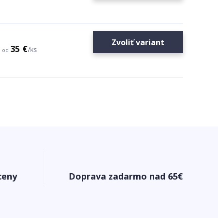
Zvoliť variant
35 €
/
ks
od
ceny
Doprava zadarmo nad 65€