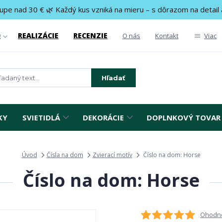
upe nad 30 € 🌿 Každý kus vzniká na mieru – s dôrazom na detail 
REALIZÁCIE
RECENZIE
g
O nás
Kontakt
Viac
Hľadať
KY
SVIETIDLÁ
DEKORÁCIE
DOPLNKOVÝ TOVAR
Úvod
Čísla na dom
Zvierací motív
Číslo na dom: Horse
Číslo na dom: Horse
Ohodno