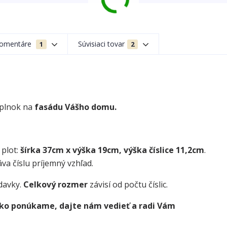
omentáre
Súvisiaci tovar
1
2
oplnok na
fasádu Vášho domu.
 plot:
šírka 37cm x výška 19cm, výška číslice 11,2cm
.
va číslu príjemný vzhľad.
davky.
Celkový rozmer
závisí od počtu číslic.
 ako ponúkame, dajte nám vedieť a radi Vám