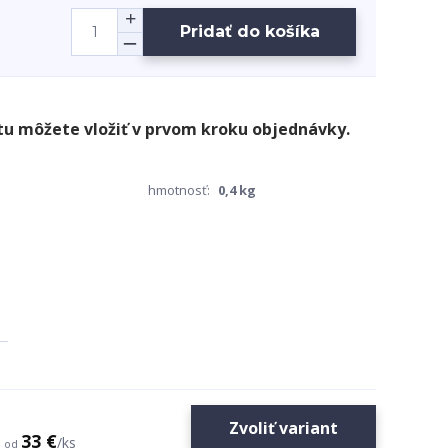
Pridať do košíka
hmotnosť:
0,4 kg
Zvoliť variant
33 €
/
ks
od