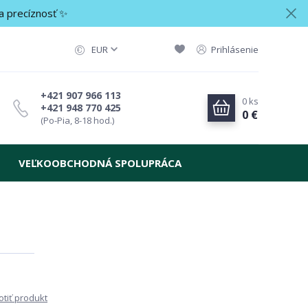
a precíznosť ✨
EUR
Prihlásenie
+421 907 966 113
0
ks
+421 948 770 425
0 €
(Po-Pia, 8-18 hod.)
VEĽKOOBCHODNÁ SPOLUPRÁCA
tiť produkt