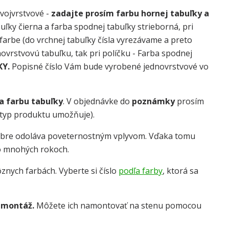
dvojvrstvové -
zadajte prosím farbu hornej tabuľky a
uľky čierna a farba spodnej tabuľky strieborná, pri
j farbe (do vrchnej tabuľky čísla vyrezávame a preto
dnovrstvovú tabuľku, tak pri políčku - Farba spodnej
KY.
Popisné číslo Vám bude vyrobené jednovrstvové vo
 a farbu tabuľky
. V objednávke do
poznámky
prosím
o typ produktu umožňuje).
obre odoláva poveternostným vplyvom. Vďaka tomu
o mnohých rokoch.
znych farbách. Vyberte si číslo
podľa farby
, ktorá sa
 montáž.
Môžete ich namontovať na stenu pomocou