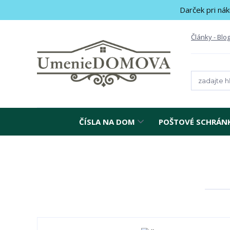
Darček pri nák
Články - Blo
ČÍSLA NA DOM
POŠTOVÉ SCHRÁN