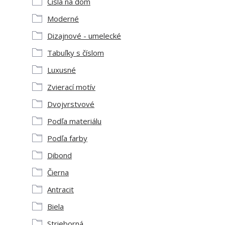
Čísla na dom
Moderné
Dizajnové - umelecké
Tabuľky s číslom
Luxusné
Zvierací motív
Dvojvrstvové
Podľa materiálu
Podľa farby
Dibond
Čierna
Antracit
Biela
Strieborná