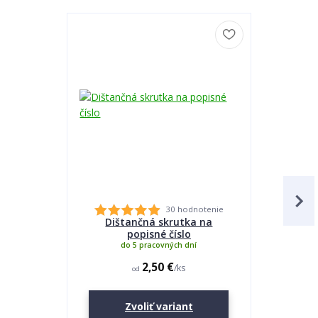
30 hodnotenie
Dištančná skrutka na
Lepidlo
popisné číslo
do 5 pracovných dní
2,50 €
/
ks
od
Zvoliť variant