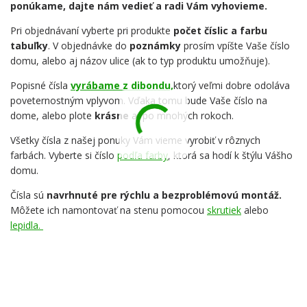
ponúkame, dajte nám vedieť a radi Vám vyhovieme.
Pri objednávaní vyberte pri produkte
počet číslic a farbu
tabuľky
. V objednávke do
poznámky
prosím vpíšte Vaše číslo
domu, alebo aj názov ulice (ak to typ produktu umožňuje).
Popisné čísla
vyrábame z dibondu,
ktorý veľmi dobre odoláva
poveternostným vplyvom. Vďaka tomu bude Vaše číslo na
dome, alebo plote
krásne
aj po mnohých rokoch.
Všetky čísla z našej ponuky Vám vieme vyrobiť v rôznych
farbách. Vyberte si číslo
podľa farby
, ktorá sa hodí k štýlu Vášho
domu.
Čísla sú
navrhnuté pre rýchlu a bezproblémovú montáž.
Môžete ich namontovať na stenu pomocou
skrutiek
alebo
lepidla.