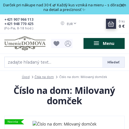
Darček pri nákupe nad 30 € 🌿 Každý kus vzniká na mieru – s dôrazom
na detail a precíznosť ✨
+421 907 966 113
0
ks
+421 948 770 425
EUR
0 €
(Po-Pia, 8-18 hod.)
Menu
Hľadať
Úvod
Čísla na dom
Číslo na dom: Milovaný domček
Číslo na dom: Milovaný
domček
Novinka