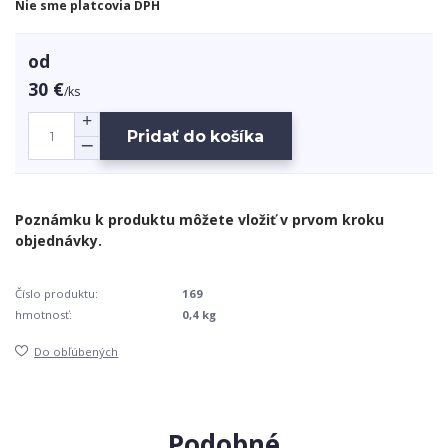
Nie sme platcovia DPH
od
30 €
/
ks
Pridať do košíka
Číslo produktu:
169
hmotnosť:
0,4 kg
Do obľúbených
Podobné