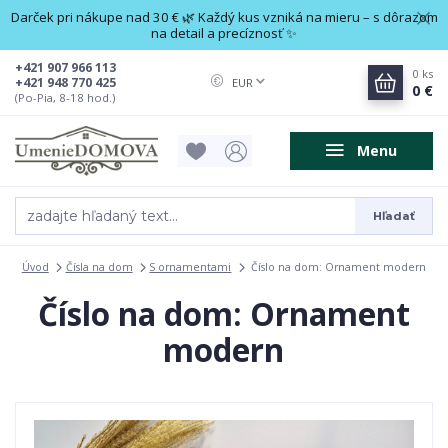
Darček pri nákupe nad 30 € 🌿 Každý kus vzniká na mieru – s dôrazom
na detail a precíznosť ✨
+421 907 966 113
0
ks
+421 948 770 425
EUR
0 €
(Po-Pia, 8-18 hod.)
Menu
Hľadať
Úvod
Čísla na dom
S ornamentami
Číslo na dom: Ornament modern
Číslo na dom: Ornament
modern