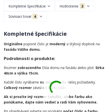
Kompletné špecifikácie
Hodnotenie
2
Súvisiaci tovar
4
Kompletné špecifikácie
Originálne
popisné číslo je
moderný
a štýlový doplnok na
fasádu Vášho domu.
Podrobnosti o produkte:
Rozmer
zobrazeného
čísla domu na fasádu alebo plot:
šírka
40cm x výška 15cm.
Každé číslo vyrábame
na mieru
podľa Vašej požiadavky.
Celkový rozmer
závisí od počtu číslic.
Ak si prosíte iný rozmer tabuľky, alebo farbu ako
ponúkame, dajte nám vedieť a radi Vám vyhovieme.
Pri objednávaní vyberte pri produkte
počet číslic a farbu