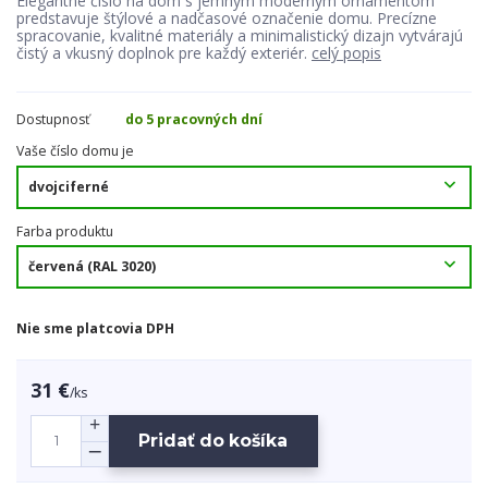
Elegantné číslo na dom s jemným moderným ornamentom
predstavuje štýlové a nadčasové označenie domu. Precízne
spracovanie, kvalitné materiály a minimalistický dizajn vytvárajú
čistý a vkusný doplnok pre každý exteriér.
celý popis
Dostupnosť
do 5 pracovných dní
Vaše číslo domu je
Farba produktu
Nie sme platcovia DPH
31 €
/
ks
Pridať do košíka