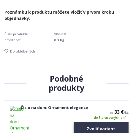
Číslo produktu:
106-38
hmotnosť:
0.3 kg
Do obľúbených
Podobné
produkty
Číslo na dom: Ornament elegance
33 €
/
ks
od
do 5 pracovných dní
Zvoliť variant