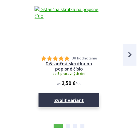
30 hodnotenie
Dištančná skrutka na
Lepidlo
popisné číslo
do 5 pracovných dní
2,50 €
/
ks
od
Zvoliť variant