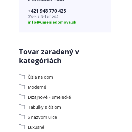
+421 948 770 425
(Po-Pia, 8-18 hod.)
info@umeniedomova.sk
Tovar zaradený v
kategóriách
Čísla na dom
Moderné
Dizajnové - umelecké
Tabuľky s číslom
S názvom ulice
Luxusné