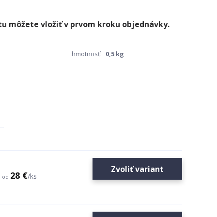
hmotnosť:
0,5 kg
Zvoliť variant
28 €
/
ks
od