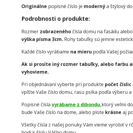
Originálne
popisné číslo je
moderný
a štýlový d
Podrobnosti o produkte:
Rozmer
zobrazeného
čísla domu na fasádu alebo
výška písma 3cm.
Rohy tabuľky sú jemne estetick
Každé číslo vyrábame
na mieru
podľa Vašej požia
Ak si prosíte iný rozmer tabuľky, alebo farbu
vyhovieme.
Pri objednávaní vyberte pri produkte
počet číslic
vpíšte Vaše číslo domu, rasu psíka podľa výberu a 
Popisné čísla
vyrábame z dibondu,
ktorý veľmi d
bude Vaše číslo na dome, alebo plote
krásne
aj p
Všetky čísla z našej ponuky Vám vieme vyrobiť v rô
hodí k štýlu Vášho domu.