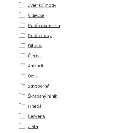
Zvierací motív
Vidiecke
Podľa materiálu
Podľa farby
Dibond
Čierna
Antracit
Biela
Strieborná
Škrabaný hliník
Hnedá
Červená
Zlatá