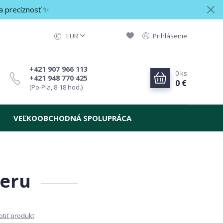
a precíznosť ✨
EUR
Prihlásenie
+421 907 966 113
0
ks
+421 948 770 425
0 €
(Po-Pia, 8-18 hod.)
VEĽKOOBCHODNÁ SPOLUPRÁCA
beru
tiť produkt