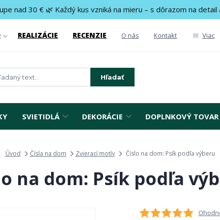
upe nad 30 € 🌿 Každý kus vzniká na mieru – s dôrazom na detail 
REALIZÁCIE
RECENZIE
g
O nás
Kontakt
Viac
Hľadať
KY
SVIETIDLÁ
DEKORÁCIE
DOPLNKOVÝ TOVAR
Úvod
Čísla na dom
Zvierací motív
Číslo na dom: Psík podľa výberu
lo na dom: Psík podľa vý
Ohodno