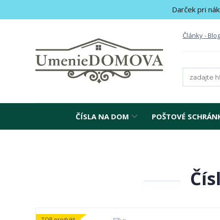
Darček pri nák
Články - Blo
ČÍSLA NA DOM
POŠTOVÉ SCHRÁN
Čís
TOP produkt