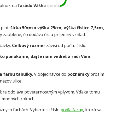
oplnok na
fasádu Vášho domu.
 plot:
šírka 50cm x výška 25cm, výška číslice 7,5cm,
y zaoblené, čo dodáva číslu príjemný vzhľad.
davky.
Celkový rozmer
závisí od počtu číslic.
 ako ponúkame, dajte nám vedieť a radi Vám
 a farbu tabuľky
. V objednávke do
poznámky
prosím
názov ulice.
obre odoláva poveternostným vplyvom. Vďaka tomu
o mnohých rokoch.
znych farbách. Vyberte si číslo
podľa farby
, ktorá sa