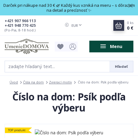
Darček pri nákupe nad 30 € 🌿 Každý kus vzniká na mieru – s dôrazom
na detail a precíznosť ✨
+421 907 966 113
0
ks
+421 948 770 425
EUR
0 €
(Po-Pia, 8-18 hod.)
Menu
Hľadať
Úvod
Čísla na dom
Zvierací motív
Číslo na dom: Psík podľa výberu
Číslo na dom: Psík podľa
výberu
TOP produkt