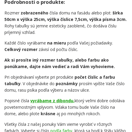
Podrobnosti o produkte:
Rozmer
zobrazeného
čísla domu na fasádu alebo plot:
šírka
50cm x výška 25cm, výška číslice 7,5cm, výška písma 3cm.
Rohy tabuľky sú jemne esteticky zaoblené, čo dodáva číslu
príjemný vzhľad.
Každé číslo vyrábame
na mieru
podľa Vašej požiadavky.
Celkový rozmer
závisí od počtu číslic.
Ak si prosíte iný rozmer tabuľky, alebo farbu ako
ponúkame, dajte nám vedieť a radi Vám vyhovieme.
Pri objednávaní vyberte pri produkte
počet číslic a farbu
tabuľky
. V objednávke do
poznámky
prosím vpíšte Vaše číslo
domu, rasu psíka podľa výberu a názov ulice.
Popisné čísla
vyrábame z dibondu,
ktorý veľmi dobre odoláva
poveternostným vplyvom. Vďaka tomu bude Vaše číslo na
dome, alebo plote
krásne
aj po mnohých rokoch.
Všetky čísla z našej ponuky Vám vieme vyrobiť v rôznych
farbách. Vyberte si číslo
podľa farby
, ktorá sa hodí k štýlu Vášho