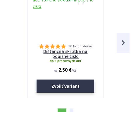
30 hodnotenie
Dištančná skrutka na
Lepidlo
popisné číslo
do 5 pracovných dní
2,50 €
/
ks
od
Zvoliť variant