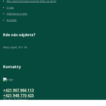
Ako namontovať popisné číslo na dom
O nás
Inšpirácie a rady
Kontakt
Kde nás nájdete?
Malý Lapáš, 951 04
Kontakty
+421 907 966 113
+421 948 770 425
(Po-Pia, 8-18 hod.)