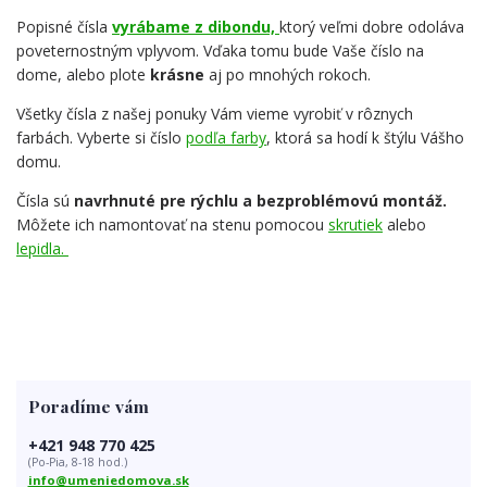
Popisné čísla
vyrábame z dibondu,
ktorý veľmi dobre odoláva
poveternostným vplyvom. Vďaka tomu bude Vaše číslo na
dome, alebo plote
krásne
aj po mnohých rokoch.
Všetky čísla z našej ponuky Vám vieme vyrobiť v rôznych
farbách. Vyberte si číslo
podľa farby
, ktorá sa hodí k štýlu Vášho
domu.
Čísla sú
navrhnuté pre rýchlu a bezproblémovú montáž.
Môžete ich namontovať na stenu pomocou
skrutiek
alebo
lepidla.
Poradíme vám
+421 948 770 425
(Po-Pia, 8-18 hod.)
info@umeniedomova.sk