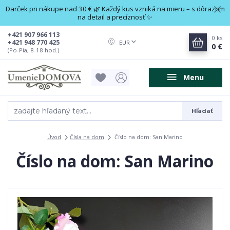
Darček pri nákupe nad 30 € 🌿 Každý kus vzniká na mieru – s dôrazom
na detail a precíznosť ✨
+421 907 966 113
0
ks
+421 948 770 425
EUR
0 €
(Po-Pia, 8-18 hod.)
Menu
Hľadať
Úvod
Čísla na dom
Číslo na dom: San Marino
Číslo na dom: San Marino