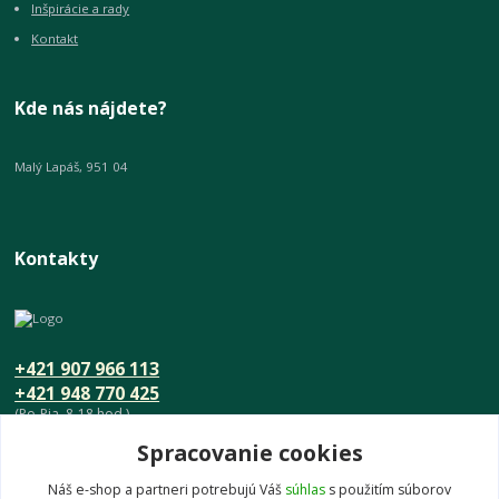
Inšpirácie a rady
Kontakt
Kde nás nájdete?
Malý Lapáš, 951 04
Kontakty
+421 907 966 113
+421 948 770 425
(Po-Pia, 8-18 hod.)
Spracovanie cookies
info@umeniedomova.sk
Náš e-shop a partneri potrebujú Váš
súhlas
s použitím súborov