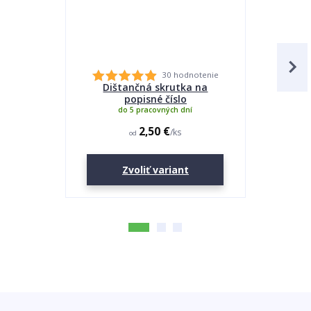
30 hodnotenie
Dištančná skrutka na
Lepidlo
popisné číslo
do 5 pracovných dní
2,50 €
/
ks
od
Zvoliť variant