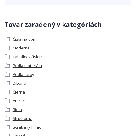
Tovar zaradený v kategóriách
Čísla na dom
Moderné
Tabuľky s číslom
Podľa materiálu
Podľa farby
Dibond
Čierna
Antracit
Biela
Strieborná
Škrabaný hliník