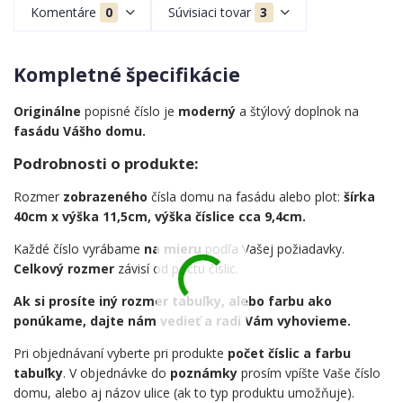
Komentáre
0
Súvisiaci tovar
3
Kompletné špecifikácie
Originálne
popisné číslo je
moderný
a štýlový doplnok na
fasádu Vášho domu.
Podrobnosti o produkte:
Rozmer
zobrazeného
čísla domu na fasádu alebo plot:
šírka
40cm x výška 11,5cm, výška číslice cca 9,4cm.
Každé číslo vyrábame
na mieru
podľa Vašej požiadavky.
Celkový rozmer
závisí od počtu číslic.
Ak si prosíte iný rozmer tabuľky, alebo farbu ako
ponúkame, dajte nám vedieť a radi Vám vyhovieme.
Pri objednávaní vyberte pri produkte
počet číslic a farbu
tabuľky
. V objednávke do
poznámky
prosím vpíšte Vaše číslo
domu, alebo aj názov ulice (ak to typ produktu umožňuje).