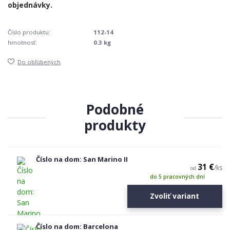
Číslo produktu:
112-14
hmotnosť:
0.3 kg
Do obľúbených
Podobné
produkty
Číslo na dom: San Marino II
31 €
/
ks
od
do 5 pracovných dní
Zvoliť variant
Číslo na dom: Barcelona