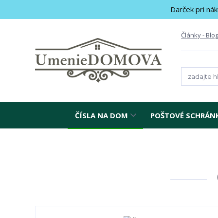
Darček pri nák
Články - Blo
ČÍSLA NA DOM
POŠTOVÉ SCHRÁN