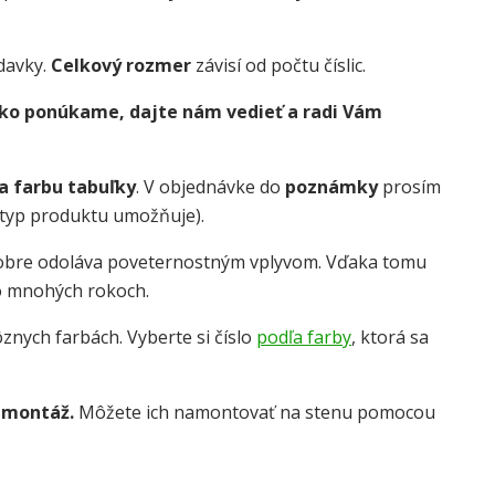
davky.
Celkový rozmer
závisí od počtu číslic.
 ako ponúkame, dajte nám vedieť a radi Vám
 a farbu tabuľky
. V objednávke do
poznámky
prosím
o typ produktu umožňuje).
dobre odoláva poveternostným vplyvom. Vďaka tomu
o mnohých rokoch.
znych farbách. Vyberte si číslo
podľa farby
, ktorá sa
 montáž.
Môžete ich namontovať na stenu pomocou