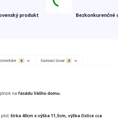
ovenský produkt
Bezkonkurenčné 
omentáre
Súvisiaci tovar
0
3
oplnok na
fasádu Vášho domu.
 plot:
šírka 40cm x výška 11,5cm, výška číslice cca