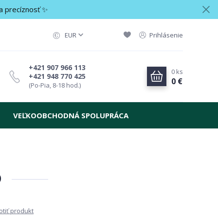
a precíznosť ✨
EUR
Prihlásenie
+421 907 966 113
0
ks
+421 948 770 425
0 €
(Po-Pia, 8-18 hod.)
VEĽKOOBCHODNÁ SPOLUPRÁCA
o
tiť produkt