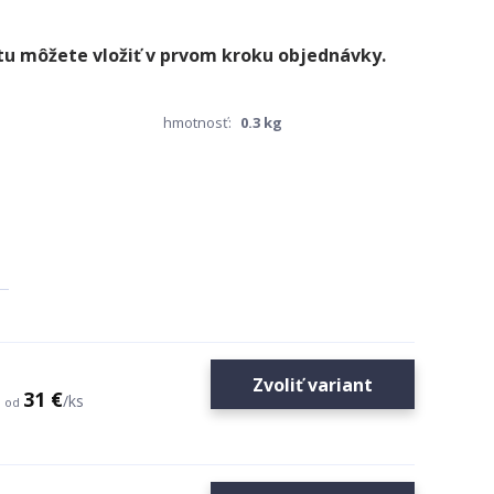
hmotnosť:
0.3 kg
Zvoliť variant
31 €
/
ks
od