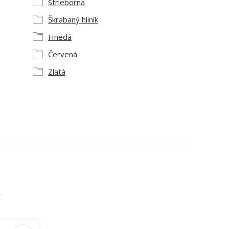
Strieborná
Škrabaný hliník
Hnedá
Červená
Zlatá