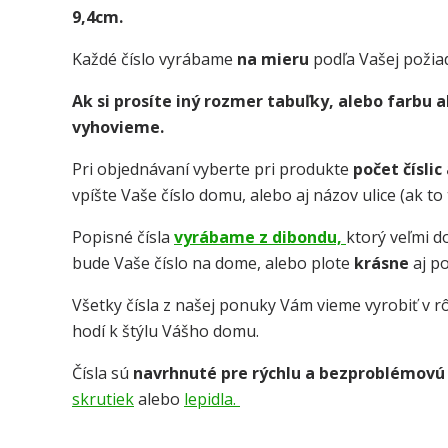
9,4cm.
Každé číslo vyrábame
na mieru
podľa Vašej požia
Ak si prosíte iný rozmer tabuľky, alebo farbu
vyhovieme.
Pri objednávaní vyberte pri produkte
počet číslic
vpíšte Vaše číslo domu, alebo aj názov ulice (ak t
Popisné čísla
vyrábame z dibondu,
ktorý veľmi 
bude Vaše číslo na dome, alebo plote
krásne
aj p
Všetky čísla z našej ponuky Vám vieme vyrobiť v rô
hodí k štýlu Vášho domu.
Čísla sú
navrhnuté pre rýchlu a bezproblémovú
skrutiek
alebo
lepidla.