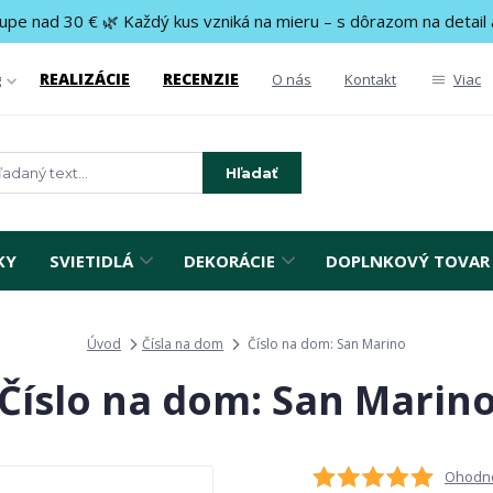
upe nad 30 € 🌿 Každý kus vzniká na mieru – s dôrazom na detail 
REALIZÁCIE
RECENZIE
g
O nás
Kontakt
Viac
Hľadať
KY
SVIETIDLÁ
DEKORÁCIE
DOPLNKOVÝ TOVAR
Úvod
Čísla na dom
Číslo na dom: San Marino
Číslo na dom: San Marin
Ohodno