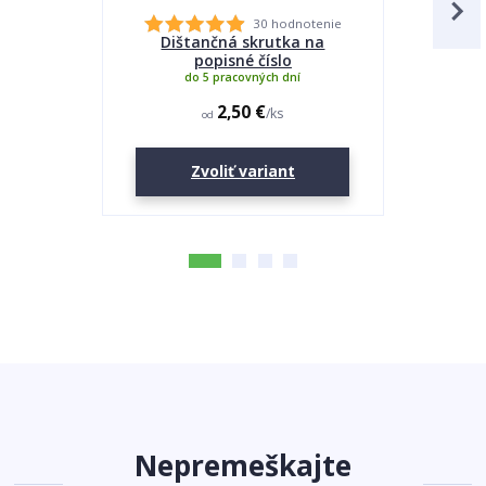
30 hodnotenie
Dištančná skrutka na
Lepidlo
popisné číslo
do 5 pracovných dní
2,50 €
/
ks
od
Zvoliť variant
Nepremeškajte