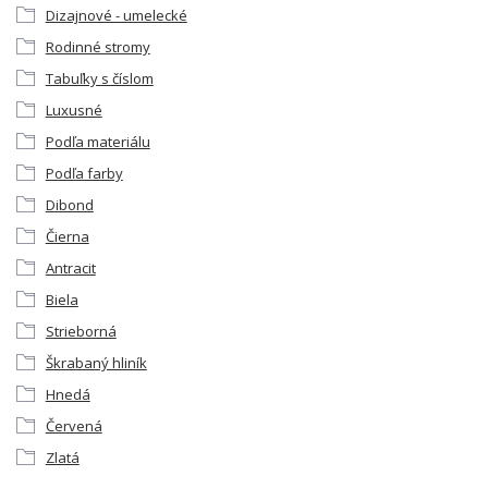
Dizajnové - umelecké
Rodinné stromy
Tabuľky s číslom
Luxusné
Podľa materiálu
Podľa farby
Dibond
Čierna
Antracit
Biela
Strieborná
Škrabaný hliník
Hnedá
Červená
Zlatá