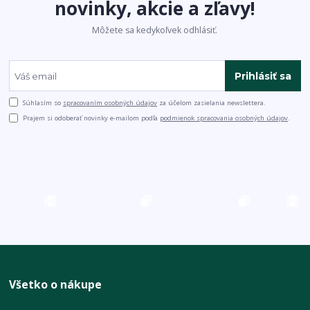
novinky, akcie a zľavy!
Môžete sa kedykoľvek odhlásiť.
Prihlásiť sa
Súhlasím so
spracovaním osobných údajov
za účelom zasielania newslettera.
Prajem si odoberať novinky e-mailom podľa
podmienok spracovania osobných údajov
.
Všetko o nákupe