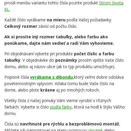
prosili menšiu variantu tohto čísla pozrite produkt
Strom života
XL.
Každé číslo vyrábame
na mieru
podľa Vašej požiadavky.
Celkový rozmer
závisí od počtu číslic.
Ak si prosíte iný rozmer tabuľky, alebo farbu ako
ponúkame, dajte nám vedieť a radi Vám vyhovieme.
Pri objednávaní vyberte pri produkte
počet číslic a farbu
tabuľky
. V objednávke do
poznámky
prosím vpíšte Vaše číslo
domu, alebo aj názov ulice (ak to typ produktu umožňuje).
Popisné čísla
vyrábame z dibondu,
ktorý veľmi dobre odoláva
poveternostným vplyvom. Vďaka tomu bude Vaše číslo na
dome, alebo plote
krásne
aj po mnohých rokoch.
Všetky čísla z našej ponuky Vám vieme vyrobiť v rôznych
farbách. Vyberte si číslo
podľa farby
, ktorá sa hodí k štýlu Vášho
domu.
Čísla sú
navrhnuté pre rýchlu a bezproblémovú montáž.
Môžete ich namontovať na stenu pomocou
skrutiek
alebo