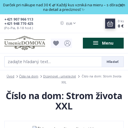
Darček pri nákupe nad 30 € 🌿 Každý kus vzniká na mieru – s dôrazom
na detail a precíznosť ✨
+421 907 966 113
0
ks
+421 948 770 425
EUR
0 €
(Po-Pia, 8-18 hod.)
Menu
Hľadať
Úvod
Čísla na dom
Dizajnové - umelecké
Číslo na dom: Strom života
XXL
Číslo na dom: Strom života
XXL