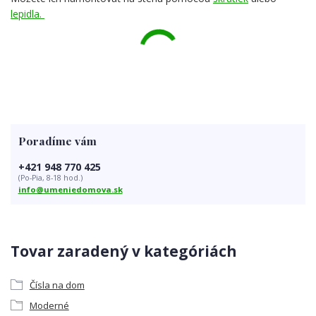
lepidla.
Poradíme vám
+421 948 770 425
(Po-Pia, 8-18 hod.)
info@umeniedomova.sk
Tovar zaradený v kategóriách
Čísla na dom
Moderné