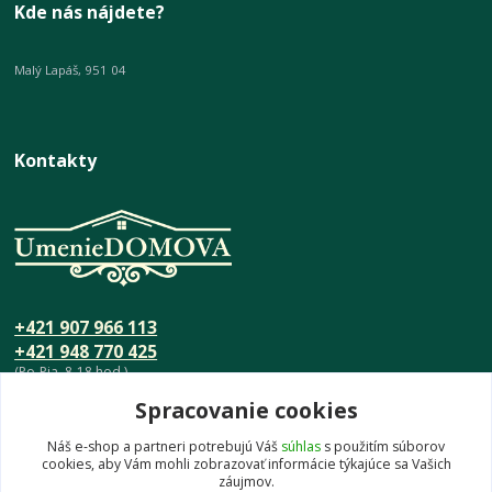
Kde nás nájdete?
Malý Lapáš, 951 04
Kontakty
+421 907 966 113
+421 948 770 425
(Po-Pia, 8-18 hod.)
Spracovanie cookies
info@umeniedomova.sk
Náš e-shop a partneri potrebujú Váš
súhlas
s použitím súborov
cookies, aby Vám mohli zobrazovať informácie týkajúce sa Vašich
záujmov.