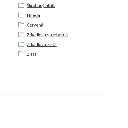
Škrabaný hliník
Hnedá
Červená
Zrkadlová strieborná
Zrkadlová zlatá
Zlatá