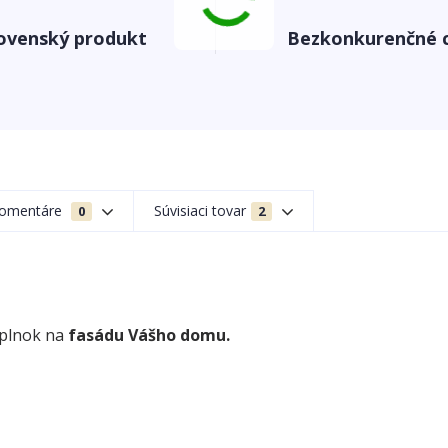
ovenský produkt
Bezkonkurenčné 
omentáre
Súvisiaci tovar
0
2
oplnok na
fasádu Vášho domu.