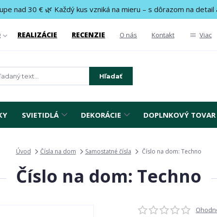
upe nad 30 € 🌿 Každý kus vzniká na mieru – s dôrazom na detail 
REALIZÁCIE
RECENZIE
g
O nás
Kontakt
Viac
Hľadať
KY
SVIETIDLÁ
DEKORÁCIE
DOPLNKOVÝ TOVAR
Úvod
Čísla na dom
Samostatné čísla
Číslo na dom: Techno
Číslo na dom: Techno
Ohodno