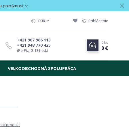
a precíznosť ✨
EUR
Prihlásenie
+421 907 966 113
0
ks
+421 948 770 425
0 €
(Po-Pia, 8-18 hod.)
VEĽKOOBCHODNÁ SPOLUPRÁCA
tiť produkt