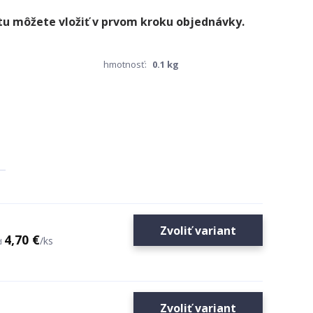
hmotnosť:
0.1 kg
Zvoliť variant
4,70 €
/
ks
d
Zvoliť variant