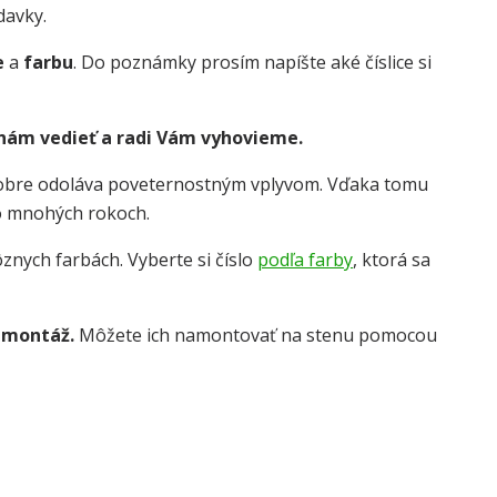
davky.
e
a
farbu
. Do poznámky prosím napíšte aké číslice si
 nám vedieť a radi Vám vyhovieme.
dobre odoláva poveternostným vplyvom. Vďaka tomu
o mnohých rokoch.
znych farbách. Vyberte si číslo
podľa farby
, ktorá sa
 montáž.
Môžete ich namontovať na stenu pomocou