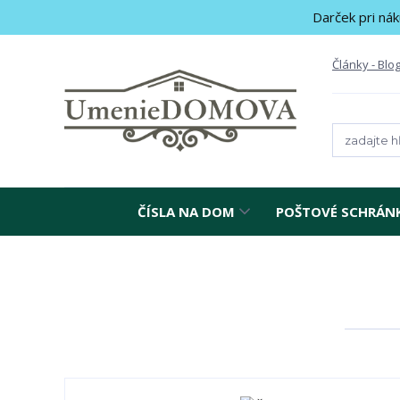
Darček pri nák
Články - Blo
ČÍSLA NA DOM
POŠTOVÉ SCHRÁN