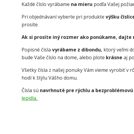
Každé číslo vyrábame
na mieru
podľa Vašej požia
Pri objednávaní vyberte pri produkte
výšku číslic
prosíte.
Ak si prosíte iný rozmer ako ponúkame, dajte
Popisné čísla
vyrábame z dibondu,
ktorý veľmi 
bude Vaše číslo na dome, alebo plote
krásne
aj p
Všetky čísla z našej ponuky Vám vieme vyrobiť v rô
hodí k štýlu Vášho domu.
Čísla sú
navrhnuté pre rýchlu a bezproblémovú
lepidla.