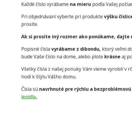
Každé číslo vyrábame
na mieru
podľa Vašej požia
Pri objednávaní vyberte pri produkte
výšku číslic
prosíte.
Ak si prosíte iný rozmer ako ponúkame, dajte
Popisné čísla
vyrábame z dibondu,
ktorý veľmi 
bude Vaše číslo na dome, alebo plote
krásne
aj p
Všetky čísla z našej ponuky Vám vieme vyrobiť v rô
hodí k štýlu Vášho domu.
Čísla sú
navrhnuté pre rýchlu a bezproblémovú
lepidla.