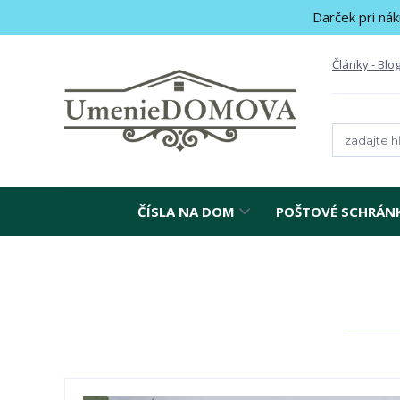
Darček pri nák
Články - Blo
ČÍSLA NA DOM
POŠTOVÉ SCHRÁN