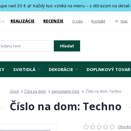
upe nad 30 € 🌿 Každý kus vzniká na mieru – s dôrazom na detail 
REALIZÁCIE
RECENZIE
g
O nás
Kontakt
Viac
Hľadať
KY
SVIETIDLÁ
DEKORÁCIE
DOPLNKOVÝ TOVAR
Úvod
Čísla na dom
Samostatné čísla
Číslo na dom: Techno
Číslo na dom: Techno
Ohodno