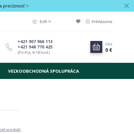
a precíznosť ✨
EUR
Prihlásenie
+421 907 966 113
0
ks
+421 948 770 425
0 €
(Po-Pia, 8-18 hod.)
VEĽKOOBCHODNÁ SPOLUPRÁCA
tiť produkt