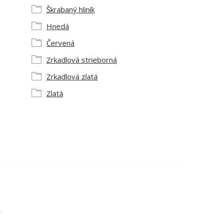
Škrabaný hliník
Hnedá
Červená
Zrkadlová strieborná
Zrkadlová zlatá
Zlatá