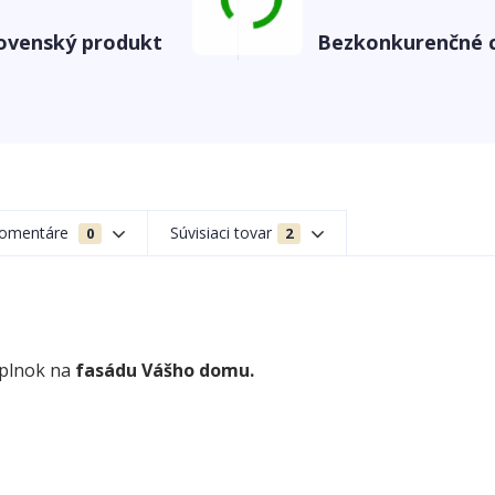
ovenský produkt
Bezkonkurenčné 
omentáre
Súvisiaci tovar
0
2
oplnok na
fasádu Vášho domu.