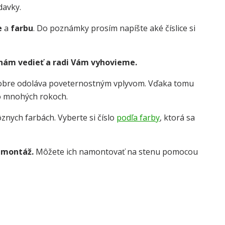
davky.
e
a
farbu
. Do poznámky prosím napíšte aké číslice si
 nám vedieť a radi Vám vyhovieme.
dobre odoláva poveternostným vplyvom. Vďaka tomu
o mnohých rokoch.
znych farbách. Vyberte si číslo
podľa farby
, ktorá sa
 montáž.
Môžete ich namontovať na stenu pomocou