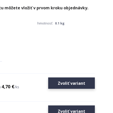
hmotnosť:
0.1 kg
Zvoliť variant
4,70 €
/
ks
d
Zvoliť variant