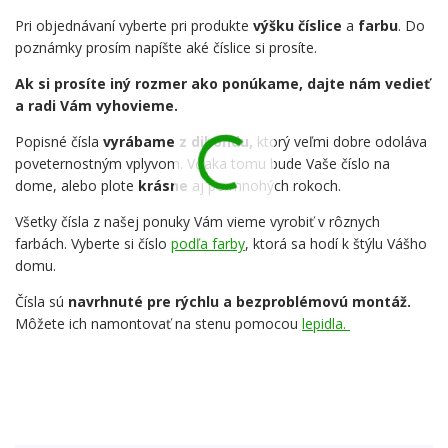
Pri objednávaní vyberte pri produkte
výšku číslice
a
farbu
. Do
poznámky prosím napíšte aké číslice si prosíte.
Ak si prosíte iný rozmer ako ponúkame, dajte nám vedieť
a radi Vám vyhovieme.
Popisné čísla
vyrábame z dibondu,
ktorý veľmi dobre odoláva
poveternostným vplyvom. Vďaka tomu bude Vaše číslo na
dome, alebo plote
krásne
aj po mnohých rokoch.
Všetky čísla z našej ponuky Vám vieme vyrobiť v rôznych
farbách. Vyberte si číslo
podľa farby
, ktorá sa hodí k štýlu Vášho
domu.
Čísla sú
navrhnuté pre rýchlu a bezproblémovú montáž.
Môžete ich namontovať na stenu pomocou
lepidla.