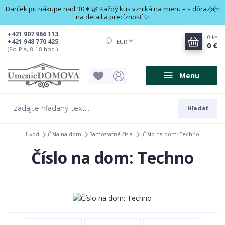
Darček pri nákupe nad 30 € 🌿 Každý kus vzniká na mieru – s dôrazom
na detail a precíznosť ✨
+421 907 966 113
0
ks
+421 948 770 425
EUR
0 €
(Po-Pia, 8-18 hod.)
Menu
Hľadať
Úvod
Čísla na dom
Samostatné čísla
Číslo na dom: Techno
Číslo na dom: Techno