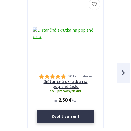
30 hodnotenie
Dištančná skrutka na
Lepidlo
popisné číslo
do 5 pracovných dní
2,50 €
/
ks
od
Zvoliť variant