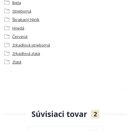
Biela
Strieborná
Škrabaný hliník
Hnedá
Červená
Zrkadlová strieborná
Zrkadlová zlatá
Zlatá
Súvisiaci tovar
2