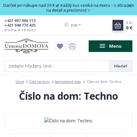
Darček pri nákupe nad 30 € 🌿 Každý kus vzniká na mieru – s dôrazom
na detail a precíznosť ✨
+421 907 966 113
0
ks
+421 948 770 425
EUR
0 €
(Po-Pia, 8-18 hod.)
Menu
Hľadať
Úvod
Čísla na dom
Samostatné čísla
Číslo na dom: Techno
Číslo na dom: Techno