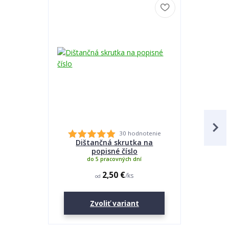
30 hodnotenie
Dištančná skrutka na
Lepidlo
popisné číslo
do 5 pracovných dní
2,50 €
/
ks
od
Zvoliť variant