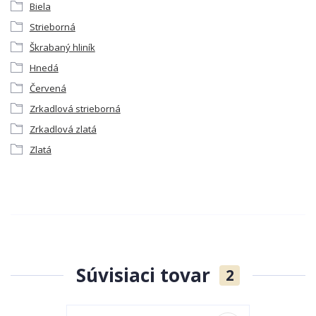
Biela
Strieborná
Škrabaný hliník
Hnedá
Červená
Zrkadlová strieborná
Zrkadlová zlatá
Zlatá
Súvisiaci tovar
2