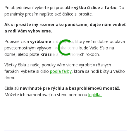
Pri objednávaní vyberte pri produkte
výšku číslice
a
farbu
. Do
poznámky prosím napíšte aké číslice si prosíte.
Ak si prosíte iný rozmer ako ponúkame, dajte nám vedieť
a radi Vám vyhovieme.
Popisné čísla
vyrábame z dibondu,
ktorý veľmi dobre odoláva
poveternostným vplyvom. Vďaka tomu bude Vaše číslo na
dome, alebo plote
krásne
aj po mnohých rokoch.
Všetky čísla z našej ponuky Vám vieme vyrobiť v rôznych
farbách. Vyberte si číslo
podľa farby
, ktorá sa hodí k štýlu Vášho
domu.
Čísla sú
navrhnuté pre rýchlu a bezproblémovú montáž.
Môžete ich namontovať na stenu pomocou
lepidla.