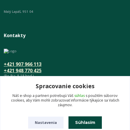
Malý Lapáš, 951 04
Kontakty
+421 907 966 113
+421 948 770 425
(Po-Pia, 8-18 hod.)
Spracovanie cookies
info@umeniedomova.sk
Náš e-shop a partneri potrebujú Váš
súhlas
s použitím súborov
cookies, aby Vám mohli zobrazovať informácie týkajúce sa Vašich
záujmov.
Nastavenia
Súhlasím