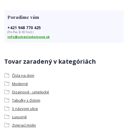
Poradíme vám
+421 948 770 425
(Po-Pia, 8-18 hod.)
info@umeniedomova.sk
Tovar zaradený v kategóriách
Čísla na dom
Moderné
Dizajnové - umelecké
Tabuľky s číslom
S názvom ulice
Luxusné
Zvierací motív