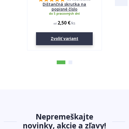
Dištančná skrutka na
Lepidlo
popisné číslo
do 5 pracovných dní
2,50 €
/
ks
od
Zvoliť variant
Nepremeškajte
novinky, akcie a zľavy!