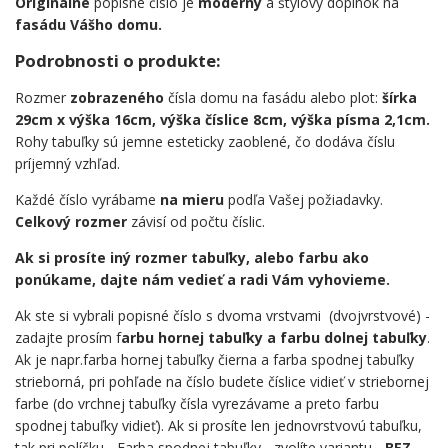
Originálne
popisné číslo je
moderný
a štýlový doplnok na
fasádu Vášho domu.
Podrobnosti o produkte:
Rozmer
zobrazeného
čísla domu na fasádu alebo plot:
šírka
29cm x výška 16cm, výška číslice 8cm, výška písma 2,1cm.
Rohy tabuľky sú jemne esteticky zaoblené, čo dodáva číslu
príjemný vzhľad.
Každé číslo vyrábame
na mieru
podľa Vašej požiadavky.
Celkový rozmer
závisí od počtu číslic.
Ak si prosíte iný rozmer tabuľky, alebo farbu ako
ponúkame, dajte nám vedieť a radi Vám vyhovieme.
Ak ste si vybrali popisné číslo s dvoma vrstvami (dvojvrstvové) -
zadajte prosím f
arbu hornej tabuľky a farbu dolnej tabuľky
.
Ak je napr.farba hornej tabuľky čierna a farba spodnej tabuľky
strieborná, pri pohľade na číslo budete číslice vidieť v striebornej
farbe (do vrchnej tabuľky čísla vyrezávame a preto farbu
spodnej tabuľky vidieť). Ak si prosíte len jednovrstvovú tabuľku,
tak pri políčku - Farba spodnej tabuľky - zvolíte variantu -
BEZ