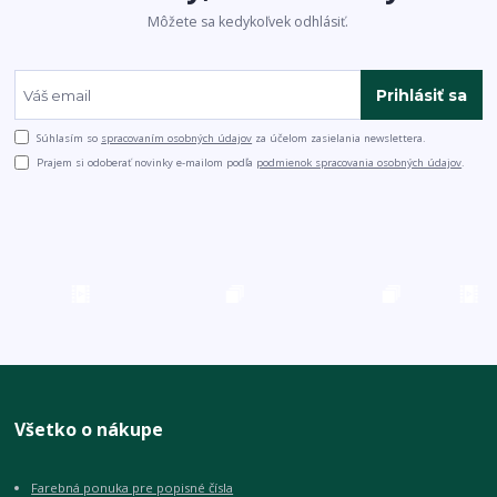
Môžete sa kedykoľvek odhlásiť.
Prihlásiť sa
Súhlasím so
spracovaním osobných údajov
za účelom zasielania newslettera.
Prajem si odoberať novinky e-mailom podľa
podmienok spracovania osobných údajov
.
Všetko o nákupe
Farebná ponuka pre popisné čísla