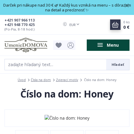
Darček pri nákupe nad 30 € 🌿 Každý kus vzniká na mieru – s dôrazom
na detail a precíznosť ✨
+421 907 966 113
0
ks
+421 948 770 425
EUR
0 €
(Po-Pia, 8-18 hod.)
Menu
Hľadať
Úvod
Čísla na dom
Zvierací motív
Číslo na dom: Honey
Číslo na dom: Honey