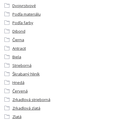
Dvojvrstvové
Podľa materiálu
Podľa farby
Dibond
Čierna
Antracit
Biela
Strieborná
Škrabaný hliník
Hnedá
Červená
Zrkadlová strieborná
Zrkadlová zlatá
Zlatá