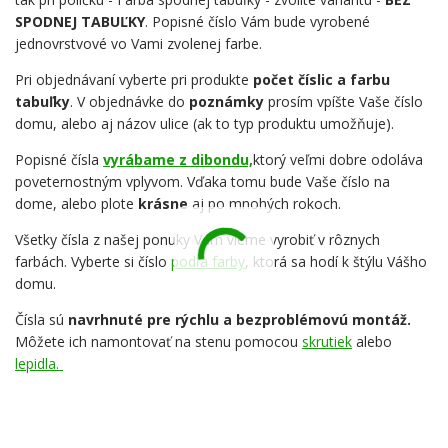
SPODNEJ TABUĽKY
. Popisné číslo Vám bude vyrobené
jednovrstvové vo Vami zvolenej farbe.
Pri objednávaní vyberte pri produkte
počet číslic a farbu
tabuľky
. V objednávke do
poznámky
prosím vpíšte Vaše číslo
domu, alebo aj názov ulice (ak to typ produktu umožňuje).
Popisné čísla
vyrábame z dibondu,
ktorý veľmi dobre odoláva
poveternostným vplyvom. Vďaka tomu bude Vaše číslo na
dome, alebo plote
krásne
aj po mnohých rokoch.
Všetky čísla z našej ponuky Vám vieme vyrobiť v rôznych
farbách. Vyberte si číslo
podľa farby
, ktorá sa hodí k štýlu Vášho
domu.
Čísla sú
navrhnuté pre rýchlu a bezproblémovú montáž.
Môžete ich namontovať na stenu pomocou
skrutiek
alebo
lepidla.