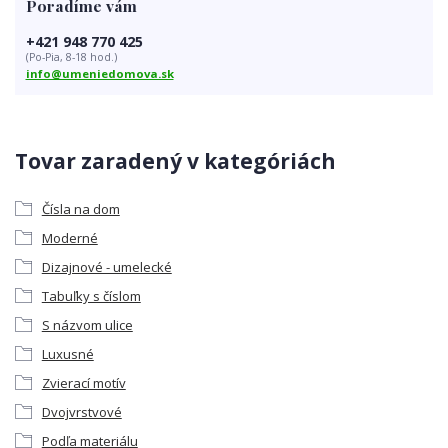
Poradíme vám
+421 948 770 425
(Po-Pia, 8-18 hod.)
info@umeniedomova.sk
Tovar zaradený v kategóriách
Čísla na dom
Moderné
Dizajnové - umelecké
Tabuľky s číslom
S názvom ulice
Luxusné
Zvierací motív
Dvojvrstvové
Podľa materiálu