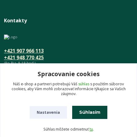
Kontakty
+421 907 966 113
+421 948 770 425
(Po-Pia, 8-18 hod.)
Spracovanie cookies
info@umeniedomova.sk
Náš e-shop a partneri potrebujú Váš
súhlas
s použitím súborov
cookies, aby Vám mohli zobrazovať informácie týkajúce sa Vašich
záujmov.
Nastavenia
Súhlasím
© UmenieDomova.sk
Súhlas môžete odmietnuť
tu
.
Vytvorené na
Eshop-rychlo.sk