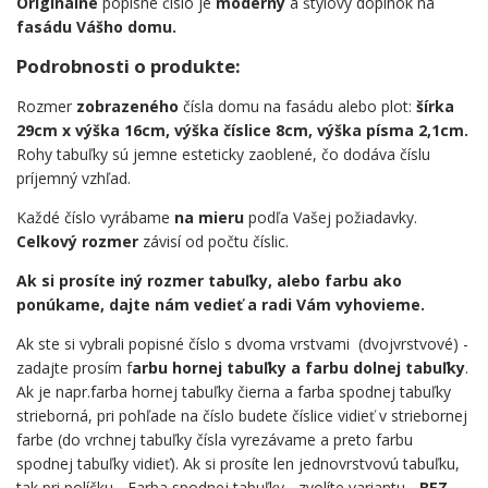
Originálne
popisné číslo je
moderný
a štýlový doplnok na
fasádu Vášho domu.
Podrobnosti o produkte:
Rozmer
zobrazeného
čísla domu na fasádu alebo plot:
šírka
29cm x výška 16cm, výška číslice 8cm, výška písma 2,1cm.
Rohy tabuľky sú jemne esteticky zaoblené, čo dodáva číslu
príjemný vzhľad.
Každé číslo vyrábame
na mieru
podľa Vašej požiadavky.
Celkový rozmer
závisí od počtu číslic.
Ak si prosíte iný rozmer tabuľky, alebo farbu ako
ponúkame, dajte nám vedieť a radi Vám vyhovieme.
Ak ste si vybrali popisné číslo s dvoma vrstvami (dvojvrstvové) -
zadajte prosím f
arbu hornej tabuľky a farbu dolnej tabuľky
.
Ak je napr.farba hornej tabuľky čierna a farba spodnej tabuľky
strieborná, pri pohľade na číslo budete číslice vidieť v striebornej
farbe (do vrchnej tabuľky čísla vyrezávame a preto farbu
spodnej tabuľky vidieť). Ak si prosíte len jednovrstvovú tabuľku,
tak pri políčku - Farba spodnej tabuľky - zvolíte variantu -
BEZ