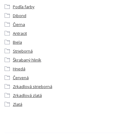
Podľa farby
Dibond
Čierna
Antracit
Biela
Strieborná
Škrabaný hliník
Hnedá
Červená
Zrkadlová strieborná
Zrkadlová zlatá
Zlatá