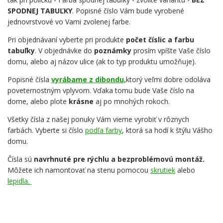
SPODNEJ TABUĽKY
. Popisné číslo Vám bude vyrobené
jednovrstvové vo Vami zvolenej farbe.
Pri objednávaní vyberte pri produkte
počet číslic a farbu
tabuľky
. V objednávke do
poznámky
prosím vpíšte Vaše číslo
domu, alebo aj názov ulice (ak to typ produktu umožňuje).
Popisné čísla
vyrábame z dibondu,
ktorý veľmi dobre odoláva
poveternostným vplyvom. Vďaka tomu bude Vaše číslo na
dome, alebo plote
krásne
aj po mnohých rokoch.
Všetky čísla z našej ponuky Vám vieme vyrobiť v rôznych
farbách. Vyberte si číslo
podľa farby
, ktorá sa hodí k štýlu Vášho
domu.
Čísla sú
navrhnuté pre rýchlu a bezproblémovú montáž.
Môžete ich namontovať na stenu pomocou
skrutiek
alebo
lepidla.