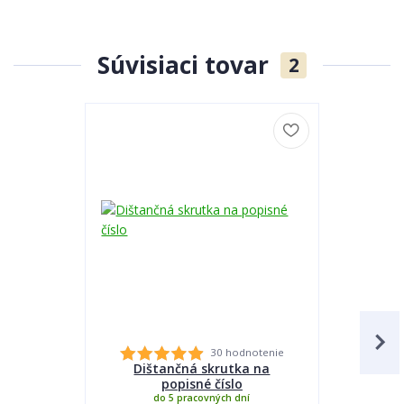
Súvisiaci tovar
2
30 hodnotenie
Dištančná skrutka na
Lepidlo
popisné číslo
do 5 pracovných dní