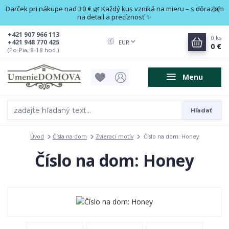
Darček pri nákupe nad 30 € 🌿 Každý kus vzniká na mieru – s dôrazom
na detail a precíznosť ✨
+421 907 966 113
0
ks
+421 948 770 425
EUR
0 €
(Po-Pia, 8-18 hod.)
Menu
Hľadať
Úvod
Čísla na dom
Zvierací motív
Číslo na dom: Honey
Číslo na dom: Honey