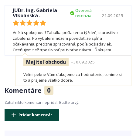
JUDr. Ing. Gabriela
Overená
-
Vlkolinská .
recenzia
21.09.2025
Veľká spokojnosť! Tabuľka prišla tento týždeň, starostlivo
zabalená. Po vybalení môžem povedať, že spĺňa
očakávania, precízne spracovaná, podľa požiadaviek.
Oceňujem tiež trpezlivosť pri tvorbe návrhu. Ďakujem.
Majiteľ obchodu
- 30.09.2025
Veľmi pekne Vám ďakujeme za hodnotenie, ceníme si
to a prajeme všetko dobré.
Komentáre
0
Zatial nikto komentár nepridal. Buďte prvý.
Pridať komentár