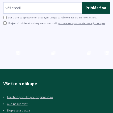
Prihlásiť sa
Súhlasím so
spracovaním osobných údajov
za účelom zasielania newslettera.
Prajem si odoberať novinky e-mailom podľa
podmienok spracovania osobných údajov
.
Všetko o nákupe
Farebná ponuka pre popisné čísla
Ako nakupovať
Doprava a platba