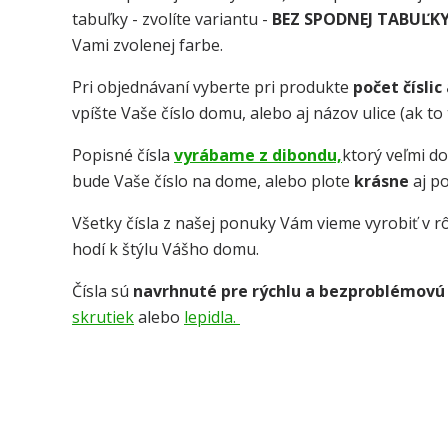
tabuľky - zvolíte variantu -
BEZ SPODNEJ TABUĽK
Vami zvolenej farbe.
Pri objednávaní vyberte pri produkte
počet číslic
vpíšte Vaše číslo domu, alebo aj názov ulice (ak t
Popisné čísla
vyrábame z dibondu,
ktorý veľmi d
bude Vaše číslo na dome, alebo plote
krásne
aj p
Všetky čísla z našej ponuky Vám vieme vyrobiť v rô
hodí k štýlu Vášho domu.
Čísla sú
navrhnuté pre rýchlu a bezproblémovú
skrutiek
alebo
lepidla.