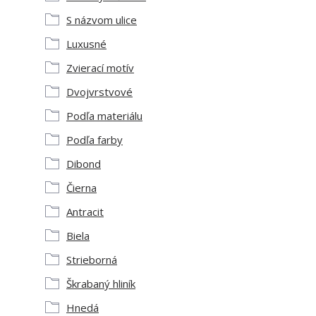
S názvom ulice
Luxusné
Zvierací motív
Dvojvrstvové
Podľa materiálu
Podľa farby
Dibond
Čierna
Antracit
Biela
Strieborná
Škrabaný hliník
Hnedá