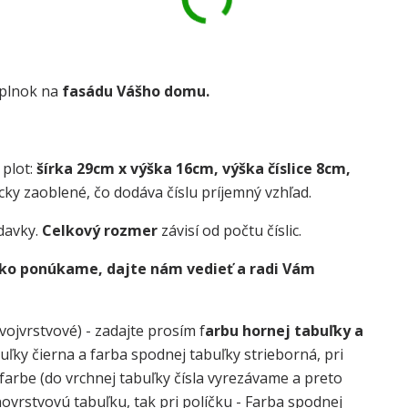
oplnok na
fasádu Vášho domu.
 plot:
šírka 29cm x výška 16cm, výška číslice 8cm,
cky zaoblené, čo dodáva číslu príjemný vzhľad.
davky.
Celkový rozmer
závisí od počtu číslic.
 ako ponúkame, dajte nám vedieť a radi Vám
vojvrstvové) - zadajte prosím f
arbu hornej tabuľky a
buľky čierna a farba spodnej tabuľky strieborná, pri
j farbe (do vrchnej tabuľky čísla vyrezávame a preto
dnovrstvovú tabuľku, tak pri políčku - Farba spodnej