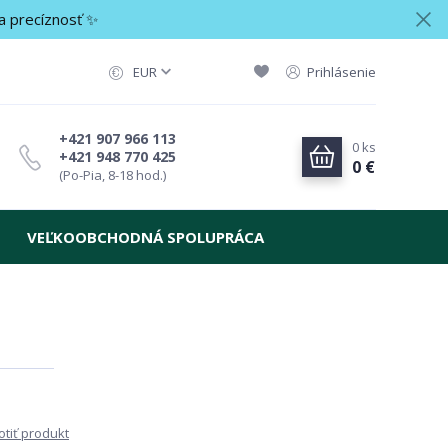
a precíznosť ✨
EUR
Prihlásenie
+421 907 966 113
0
ks
+421 948 770 425
0 €
(Po-Pia, 8-18 hod.)
VEĽKOOBCHODNÁ SPOLUPRÁCA
tiť produkt