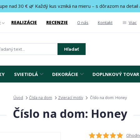
upe nad 30 € 🌿 Každý kus vzniká na mieru – s dôrazom na detail 
REALIZÁCIE
RECENZIE
g
O nás
Kontakt
Viac
Hľadať
KY
SVIETIDLÁ
DEKORÁCIE
DOPLNKOVÝ TOVAR
Úvod
Čísla na dom
Zvierací motív
Číslo na dom: Honey
Číslo na dom: Honey
Ohodno