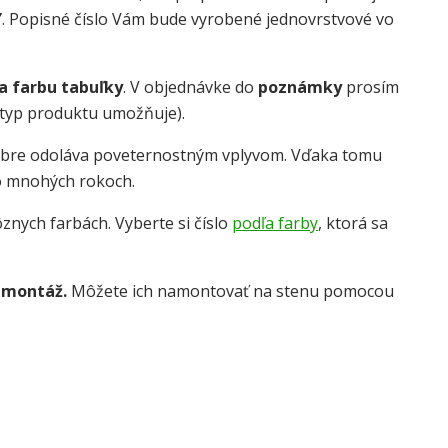
Y
. Popisné číslo Vám bude vyrobené jednovrstvové vo
 a farbu tabuľky
. V objednávke do
poznámky
prosím
o typ produktu umožňuje).
obre odoláva poveternostným vplyvom. Vďaka tomu
o mnohých rokoch.
znych farbách. Vyberte si číslo
podľa farby
, ktorá sa
 montáž.
Môžete ich namontovať na stenu pomocou