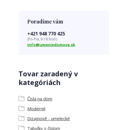
Poradíme vám
+421 948 770 425
(Po-Pia, 8-18 hod.)
info@umeniedomova.sk
Tovar zaradený v
kategóriách
Čísla na dom
Moderné
Dizajnové - umelecké
Tabuľky s číslom