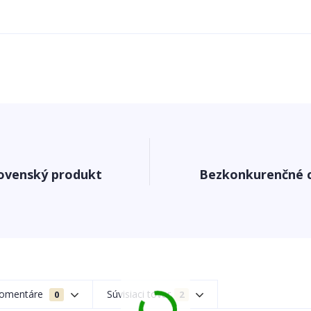
ovenský produkt
Bezkonkurenčné 
omentáre
Súvisiaci tovar
0
2