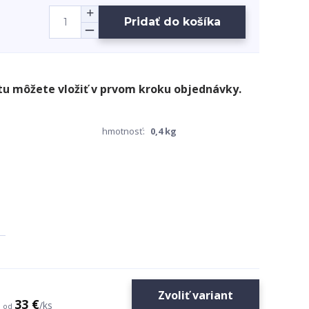
Pridať do košíka
hmotnosť:
0,4 kg
Zvoliť variant
33 €
/
ks
od