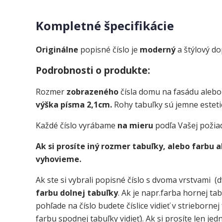
Kompletné špecifikácie
Originálne
popisné číslo je
moderný
a štýlový d
Podrobnosti o produkte:
Rozmer
zobrazeného
čísla domu na fasádu alebo
výška písma 2,1cm.
Rohy tabuľky sú jemne esteti
Každé číslo vyrábame
na mieru
podľa Vašej požia
Ak si prosíte iný rozmer tabuľky, alebo farbu
vyhovieme.
Ak ste si vybrali popisné číslo s dvoma vrstvami (d
farbu dolnej tabuľky
. Ak je napr.farba hornej ta
pohľade na číslo budete číslice vidieť v strieborne
farbu spodnej tabuľky vidieť). Ak si prosíte len je