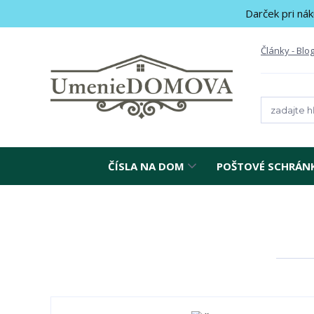
Darček pri nák
Články - Blo
ČÍSLA NA DOM
POŠTOVÉ SCHRÁN