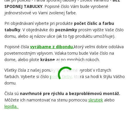
SPODNEJ TABUĽKY
. Popisné číslo Vám bude vyrobené
jednovrstvové vo Vami zvolenej farbe.
Pri objednávaní vyberte pri produkte
počet číslic a farbu
tabuľky
. V objednávke do
poznámky
prosím vpíšte Vaše číslo
domu, alebo aj názov ulice (ak to typ produktu umožňuje).
Popisné čísla
vyrábame z dibondu,
ktorý veľmi dobre odoláva
poveternostným vplyvom. Vďaka tomu bude Vaše číslo na
dome, alebo plote
krásne
aj po mnohých rokoch.
Všetky čísla z našej ponuky Vám vieme vyrobiť v rôznych
farbách. Vyberte si číslo
podľa farby
, ktorá sa hodí k štýlu Vášho
domu.
Čísla sú
navrhnuté pre rýchlu a bezproblémovú montáž.
Môžete ich namontovať na stenu pomocou
skrutiek
alebo
lepidla.