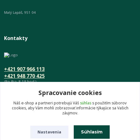
Malý Lapáš, 951 04
Kontakty
+421 907 966 113
+421 948 770 425
(Po-Pia, 8-18 hod.)
Spracovanie cookies
info@umeniedomova.sk
Náš e-shop a partneri potrebujú Váš
súhlas
s použitím súborov
cookies, aby Vám mohli zobrazovať informácie týkajúce sa Vašich
záujmov.
Nastavenia
Súhlasím