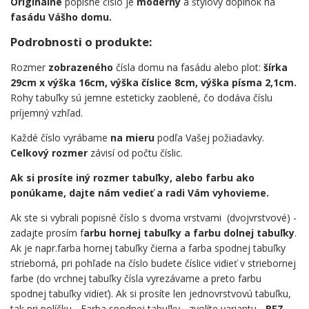
Originálne
popisné číslo je
moderný
a štýlový doplnok na
fasádu Vášho domu.
Podrobnosti o produkte:
Rozmer
zobrazeného
čísla domu na fasádu alebo plot:
šírka
29cm x výška 16cm, výška číslice 8cm, výška písma 2,1cm.
Rohy tabuľky sú jemne esteticky zaoblené, čo dodáva číslu
príjemný vzhľad.
Každé číslo vyrábame
na mieru
podľa Vašej požiadavky.
Celkový rozmer
závisí od počtu číslic.
Ak si prosíte iný rozmer tabuľky, alebo farbu ako
ponúkame, dajte nám vedieť a radi Vám vyhovieme.
Ak ste si vybrali popisné číslo s dvoma vrstvami (dvojvrstvové) -
zadajte prosím f
arbu hornej tabuľky a farbu dolnej tabuľky
.
Ak je napr.farba hornej tabuľky čierna a farba spodnej tabuľky
strieborná, pri pohľade na číslo budete číslice vidieť v striebornej
farbe (do vrchnej tabuľky čísla vyrezávame a preto farbu
spodnej tabuľky vidieť). Ak si prosíte len jednovrstvovú tabuľku,
tak pri políčku - Farba spodnej tabuľky - zvolíte variantu -
BEZ