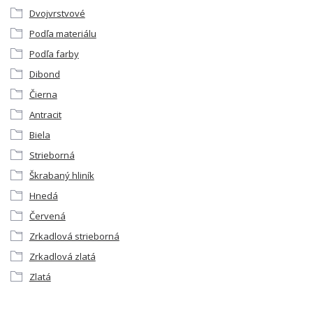
Dvojvrstvové
Podľa materiálu
Podľa farby
Dibond
Čierna
Antracit
Biela
Strieborná
Škrabaný hliník
Hnedá
Červená
Zrkadlová strieborná
Zrkadlová zlatá
Zlatá