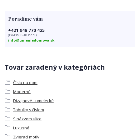
Poradíme vám
+421 948 770 425
(Po-Pia, 8-18 hod.)
info@umeniedomova.sk
Tovar zaradený v kategóriách
Čísla na dom
Moderné
Dizajnové - umelecké
Tabuľky s číslom
S názvom ulice
Luxusné
Zvierací motív