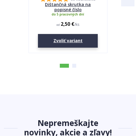
Dištančná skrutka na
Lepidlo
popisné číslo
do 5 pracovných dní
2,50 €
/
ks
od
Zvoliť variant
Nepremeškajte
novinky, akcie a zľavy!