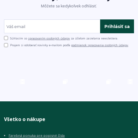
Môžete sa kedykoľvek odhlásiť.
Prihlásiť sa
Súhlasím so
spracovaním osobných údajov
za účelom zasielania newslettera.
Prajem si odoberať novinky e-mailom podľa
podmienok spracovania osobných údajov
.
Všetko o nákupe
Farebná ponuka pre popisné čísla