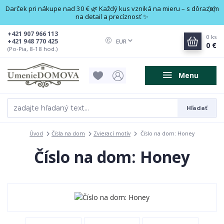
Darček pri nákupe nad 30 € 🌿 Každý kus vzniká na mieru – s dôrazom
na detail a precíznosť ✨
+421 907 966 113
0
ks
+421 948 770 425
EUR
0 €
(Po-Pia, 8-18 hod.)
Menu
Hľadať
Úvod
Čísla na dom
Zvierací motív
Číslo na dom: Honey
Číslo na dom: Honey