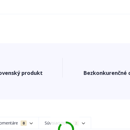
ovenský produkt
Bezkonkurenčné 
omentáre
Súvisiaci tovar
0
2