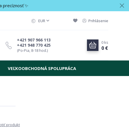
a precíznosť ✨
EUR
Prihlásenie
+421 907 966 113
0
ks
+421 948 770 425
0 €
(Po-Pia, 8-18 hod.)
VEĽKOOBCHODNÁ SPOLUPRÁCA
tiť produkt