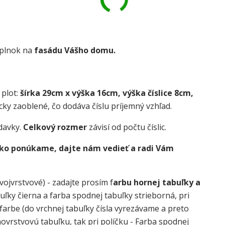
oplnok na
fasádu Vášho domu.
 plot:
šírka 29cm x výška 16cm, výška číslice 8cm,
cky zaoblené, čo dodáva číslu príjemný vzhľad.
davky.
Celkový rozmer
závisí od počtu číslic.
 ako ponúkame, dajte nám vedieť a radi Vám
vojvrstvové) - zadajte prosím f
arbu hornej tabuľky a
buľky čierna a farba spodnej tabuľky strieborná, pri
j farbe (do vrchnej tabuľky čísla vyrezávame a preto
dnovrstvovú tabuľku, tak pri políčku - Farba spodnej