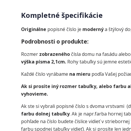
Kompletné špecifikácie
Originálne
popisné číslo je
moderný
a štýlový d
Podrobnosti o produkte:
Rozmer
zobrazeného
čísla domu na fasádu alebo
výška písma 2,1cm.
Rohy tabuľky sú jemne esteti
Každé číslo vyrábame
na mieru
podľa Vašej požia
Ak si prosíte iný rozmer tabuľky, alebo farbu
vyhovieme.
Ak ste si vybrali popisné číslo s dvoma vrstvami (d
farbu dolnej tabuľky
. Ak je napr.farba hornej ta
pohľade na číslo budete číslice vidieť v strieborne
farbu spodnej tabuľky vidieť). Ak si prosíte len je