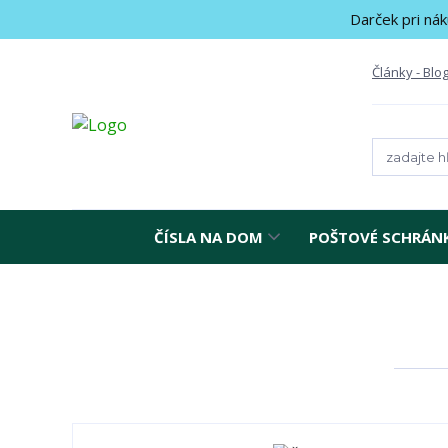
Darček pri nák
Články - Blo
ČÍSLA NA DOM
POŠTOVÉ SCHRÁN