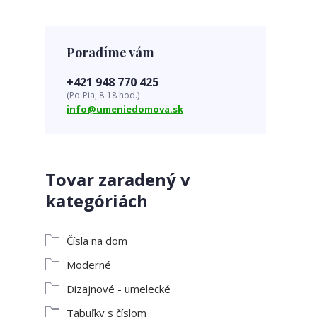
Poradíme vám
+421 948 770 425
(Po-Pia, 8-18 hod.)
info@umeniedomova.sk
Tovar zaradený v
kategóriách
Čísla na dom
Moderné
Dizajnové - umelecké
Tabuľky s číslom