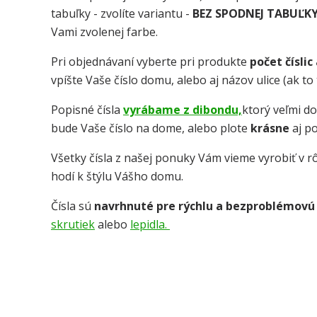
tabuľky - zvolíte variantu -
BEZ SPODNEJ TABUĽK
Vami zvolenej farbe.
Pri objednávaní vyberte pri produkte
počet číslic
vpíšte Vaše číslo domu, alebo aj názov ulice (ak t
Popisné čísla
vyrábame z dibondu,
ktorý veľmi d
bude Vaše číslo na dome, alebo plote
krásne
aj p
Všetky čísla z našej ponuky Vám vieme vyrobiť v rô
hodí k štýlu Vášho domu.
Čísla sú
navrhnuté pre rýchlu a bezproblémovú
skrutiek
alebo
lepidla.