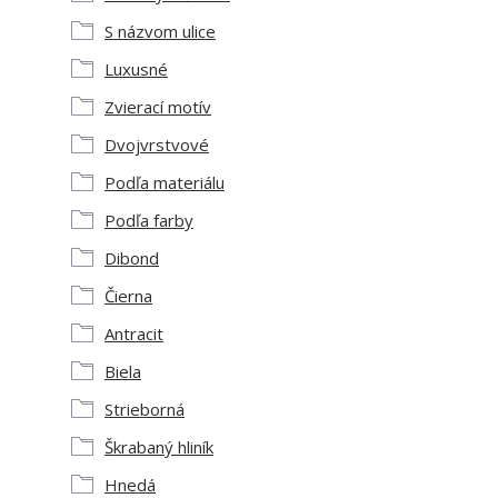
S názvom ulice
Luxusné
Zvierací motív
Dvojvrstvové
Podľa materiálu
Podľa farby
Dibond
Čierna
Antracit
Biela
Strieborná
Škrabaný hliník
Hnedá