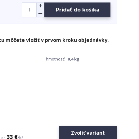
Pridať do košíka
hmotnosť:
0,4 kg
Zvoliť variant
33 €
/
ks
od