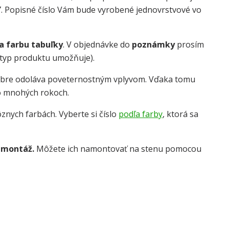
Y
. Popisné číslo Vám bude vyrobené jednovrstvové vo
 a farbu tabuľky
. V objednávke do
poznámky
prosím
o typ produktu umožňuje).
obre odoláva poveternostným vplyvom. Vďaka tomu
o mnohých rokoch.
znych farbách. Vyberte si číslo
podľa farby
, ktorá sa
 montáž.
Môžete ich namontovať na stenu pomocou