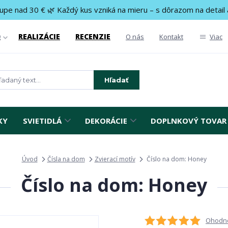
upe nad 30 € 🌿 Každý kus vzniká na mieru – s dôrazom na detail 
REALIZÁCIE
RECENZIE
g
O nás
Kontakt
Viac
Hľadať
KY
SVIETIDLÁ
DEKORÁCIE
DOPLNKOVÝ TOVAR
Úvod
Čísla na dom
Zvierací motív
Číslo na dom: Honey
Číslo na dom: Honey
Ohodno