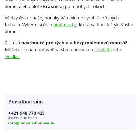
dome, alebo plote
krásne
aj po mnohých rokoch.
Všetky čísla z našej ponuky Vám vieme vyrobiť v rôznych
farbách. Vyberte si číslo
podľa farby
, ktorá sa hodí k štýlu Vášho
domu.
Čísla sú
navrhnuté pre rýchlu a bezproblémovú montáž.
Môžete ich namontovať na stenu pomocou
skrutiek
alebo
lepidla.
Poradíme vám
+421 948 770 425
(Po-Pia, 8-18 hod.)
info@umeniedomova.sk