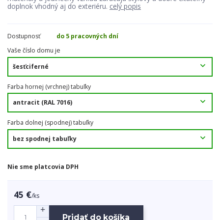
doplnok vhodný aj do exteriéru.
celý popis
Dostupnosť
do 5 pracovných dní
Vaše číslo domu je
Farba hornej (vrchnej) tabuľky
Farba dolnej (spodnej) tabuľky
Nie sme platcovia DPH
45 €
/
ks
Pridať do košíka