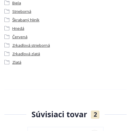
Biela
Strieborná
Škrabaný hliník
Hnedá
Červená
Zrkadlová strieborná
Zrkadlová zlatá
Zlatá
Súvisiaci tovar
2