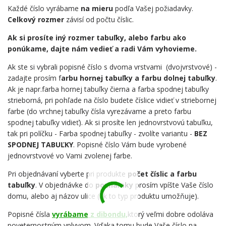
Každé číslo vyrábame
na mieru
podľa Vašej požiadavky.
Celkový rozmer
závisí od počtu číslic.
Ak si prosíte iný rozmer tabuľky, alebo farbu ako
ponúkame, dajte nám vedieť a radi Vám vyhovieme.
Ak ste si vybrali popisné číslo s dvoma vrstvami (dvojvrstvové) -
zadajte prosím f
arbu hornej tabuľky a farbu dolnej tabuľky
.
Ak je napr.farba hornej tabuľky čierna a farba spodnej tabuľky
strieborná, pri pohľade na číslo budete číslice vidieť v striebornej
farbe (do vrchnej tabuľky čísla vyrezávame a preto farbu
spodnej tabuľky vidieť). Ak si prosíte len jednovrstvovú tabuľku,
tak pri políčku - Farba spodnej tabuľky - zvolíte variantu -
BEZ
SPODNEJ TABUĽKY
. Popisné číslo Vám bude vyrobené
jednovrstvové vo Vami zvolenej farbe.
Pri objednávaní vyberte pri produkte
počet číslic a farbu
tabuľky
. V objednávke do
poznámky
prosím vpíšte Vaše číslo
domu, alebo aj názov ulice (ak to typ produktu umožňuje).
Popisné čísla
vyrábame z dibondu,
ktorý veľmi dobre odoláva
poveternostným vplyvom. Vďaka tomu bude Vaše číslo na