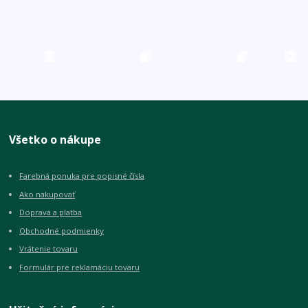
Všetko o nákupe
Farebná ponuka pre popisné čísla
Ako nakupovať
Doprava a platba
Obchodné podmienky
Vrátenie tovaru
Formulár pre reklamáciu tovaru