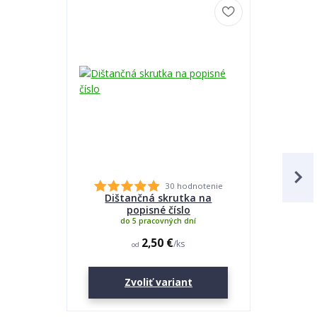
30 hodnotenie
Dištančná skrutka na
Lepidlo
popisné číslo
do 5 pracovných dní
2,50 €
/
ks
od
Zvoliť variant