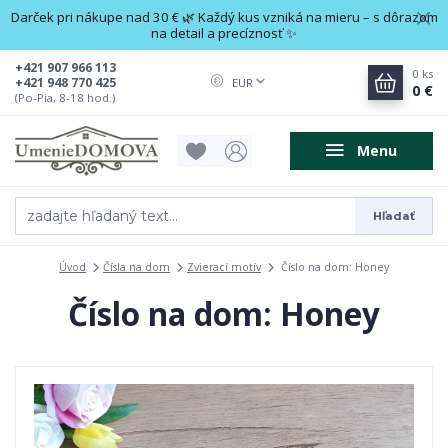
Darček pri nákupe nad 30 € 🌿 Každý kus vzniká na mieru – s dôrazom
na detail a precíznosť ✨
+421 907 966 113
0
ks
+421 948 770 425
EUR
0 €
(Po-Pia, 8-18 hod.)
Menu
Hľadať
Úvod
Čísla na dom
Zvierací motív
Číslo na dom: Honey
Číslo na dom: Honey