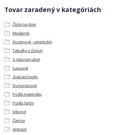
Tovar zaradený v kategóriách
Čísla na dom
Moderné
Dizajnové - umelecké
Tabuľky s číslom
S názvom ulice
Luxusné
Zvierací motív
Dvojvrstvové
Podľa materiálu
Podľa farby
Dibond
Čierna
Antracit