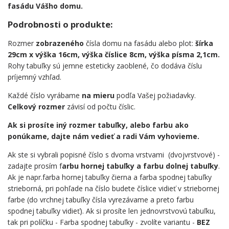
fasádu Vášho domu.
Podrobnosti o produkte:
Rozmer
zobrazeného
čísla domu na fasádu alebo plot:
šírka
29cm x výška 16cm, výška číslice 8cm, výška písma 2,1cm.
Rohy tabuľky sú jemne esteticky zaoblené, čo dodáva číslu
príjemný vzhľad.
Každé číslo vyrábame
na mieru
podľa Vašej požiadavky.
Celkový rozmer
závisí od počtu číslic.
Ak si prosíte iný rozmer tabuľky, alebo farbu ako
ponúkame, dajte nám vedieť a radi Vám vyhovieme.
Ak ste si vybrali popisné číslo s dvoma vrstvami (dvojvrstvové) -
zadajte prosím f
arbu hornej tabuľky a farbu dolnej tabuľky
.
Ak je napr.farba hornej tabuľky čierna a farba spodnej tabuľky
strieborná, pri pohľade na číslo budete číslice vidieť v striebornej
farbe (do vrchnej tabuľky čísla vyrezávame a preto farbu
spodnej tabuľky vidieť). Ak si prosíte len jednovrstvovú tabuľku,
tak pri políčku - Farba spodnej tabuľky - zvolíte variantu -
BEZ