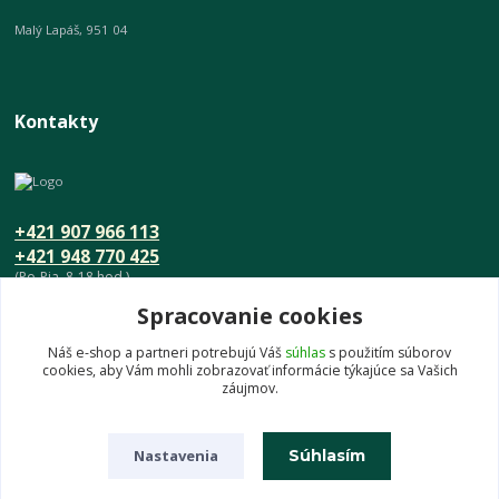
Malý Lapáš, 951 04
Kontakty
+421 907 966 113
+421 948 770 425
(Po-Pia, 8-18 hod.)
Spracovanie cookies
info@umeniedomova.sk
Náš e-shop a partneri potrebujú Váš
súhlas
s použitím súborov
cookies, aby Vám mohli zobrazovať informácie týkajúce sa Vašich
záujmov.
Nastavenia
Súhlasím
© UmenieDomova.sk