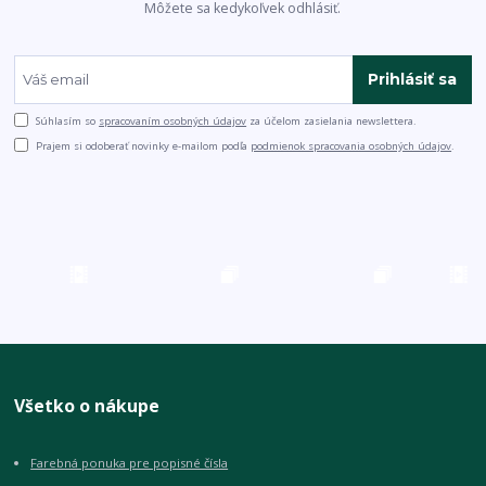
Môžete sa kedykoľvek odhlásiť.
Prihlásiť sa
Súhlasím so
spracovaním osobných údajov
za účelom zasielania newslettera.
Prajem si odoberať novinky e-mailom podľa
podmienok spracovania osobných údajov
.
Všetko o nákupe
Farebná ponuka pre popisné čísla