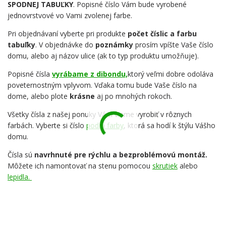
SPODNEJ TABUĽKY
. Popisné číslo Vám bude vyrobené
jednovrstvové vo Vami zvolenej farbe.
Pri objednávaní vyberte pri produkte
počet číslic a farbu
tabuľky
. V objednávke do
poznámky
prosím vpíšte Vaše číslo
domu, alebo aj názov ulice (ak to typ produktu umožňuje).
Popisné čísla
vyrábame z dibondu,
ktorý veľmi dobre odoláva
poveternostným vplyvom. Vďaka tomu bude Vaše číslo na
dome, alebo plote
krásne
aj po mnohých rokoch.
Všetky čísla z našej ponuky Vám vieme vyrobiť v rôznych
farbách. Vyberte si číslo
podľa farby
, ktorá sa hodí k štýlu Vášho
domu.
Čísla sú
navrhnuté pre rýchlu a bezproblémovú montáž.
Môžete ich namontovať na stenu pomocou
skrutiek
alebo
lepidla.