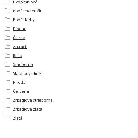
Dvojvrstvové
Podľa materiálu
Podľa farby
Dibond
Čierna
Antracit
Biela
Strieborná
Škrabaný hliník
Hnedá
Červená
Zrkadlová strieborná
Zrkadlová zlatá
Zlatá