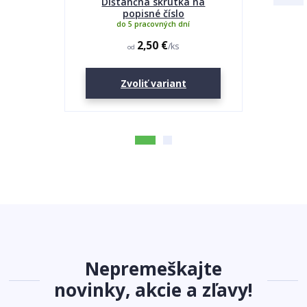
Dištančná skrutka na
Lepidlo
popisné číslo
do 5 pracovných dní
2,50 €
/
ks
od
Zvoliť variant
Nepremeškajte
novinky, akcie a zľavy!