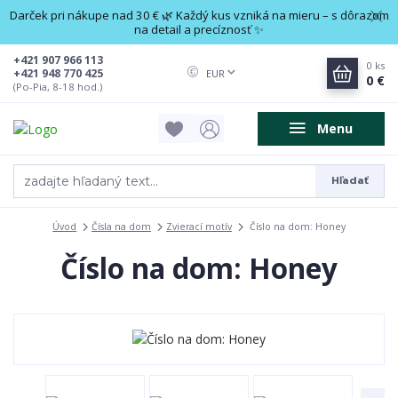
Darček pri nákupe nad 30 € 🌿 Každý kus vzniká na mieru – s dôrazom
na detail a precíznosť ✨
+421 907 966 113
0
ks
+421 948 770 425
EUR
0 €
(Po-Pia, 8-18 hod.)
Menu
Hľadať
Úvod
Čísla na dom
Zvierací motív
Číslo na dom: Honey
Číslo na dom: Honey