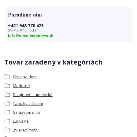
Poradíme vám
+421 948 770 425
(Po-Pia, 8-18 hod.)
info@umeniedomova.sk
Tovar zaradený v kategóriách
Čísla na dom
Moderné
Dizajnové - umelecké
Tabuľky s číslom
S názvom ulice
Luxusné
Zvierací motív