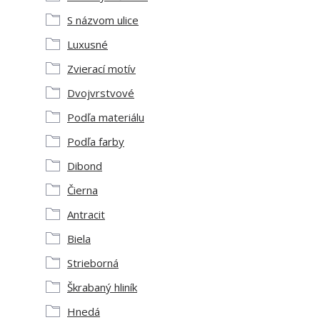
S názvom ulice
Luxusné
Zvierací motív
Dvojvrstvové
Podľa materiálu
Podľa farby
Dibond
Čierna
Antracit
Biela
Strieborná
Škrabaný hliník
Hnedá