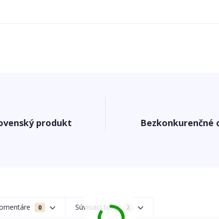
ovenský produkt
Bezkonkurenčné 
omentáre
Súvisiaci tovar
0
2