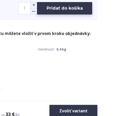
Pridať do košíka
hmotnosť:
0,4 kg
Zvoliť variant
33 €
/
ks
od