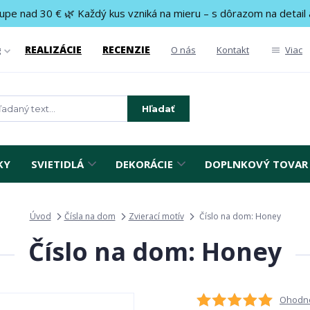
upe nad 30 € 🌿 Každý kus vzniká na mieru – s dôrazom na detail 
REALIZÁCIE
RECENZIE
g
O nás
Kontakt
Viac
Hľadať
KY
SVIETIDLÁ
DEKORÁCIE
DOPLNKOVÝ TOVAR
Úvod
Čísla na dom
Zvierací motív
Číslo na dom: Honey
Číslo na dom: Honey
Ohodno