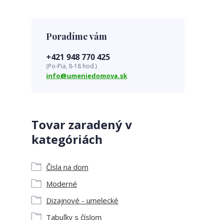
Poradíme vám
+421 948 770 425
(Po-Pia, 8-18 hod.)
info@umeniedomova.sk
Tovar zaradený v
kategóriách
Čísla na dom
Moderné
Dizajnové - umelecké
Tabuľky s číslom