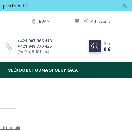
a precíznosť ✨
EUR
Prihlásenie
+421 907 966 113
0
ks
+421 948 770 425
0 €
(Po-Pia, 8-18 hod.)
VEĽKOOBCHODNÁ SPOLUPRÁCA
tiť produkt