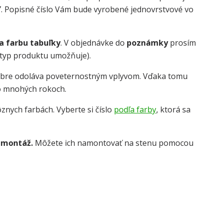
Y
. Popisné číslo Vám bude vyrobené jednovrstvové vo
 a farbu tabuľky
. V objednávke do
poznámky
prosím
o typ produktu umožňuje).
obre odoláva poveternostným vplyvom. Vďaka tomu
o mnohých rokoch.
znych farbách. Vyberte si číslo
podľa farby
, ktorá sa
 montáž.
Môžete ich namontovať na stenu pomocou