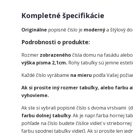
Kompletné špecifikácie
Originálne
popisné číslo je
moderný
a štýlový d
Podrobnosti o produkte:
Rozmer
zobrazeného
čísla domu na fasádu alebo
výška písma 2,1cm.
Rohy tabuľky sú jemne esteti
Každé číslo vyrábame
na mieru
podľa Vašej požia
Ak si prosíte iný rozmer tabuľky, alebo farbu
vyhovieme.
Ak ste si vybrali popisné číslo s dvoma vrstvami (d
farbu dolnej tabuľky
. Ak je napr.farba hornej ta
pohľade na číslo budete číslice vidieť v strieborne
farbu spodnej tabuľky vidieť). Ak si prosíte len je