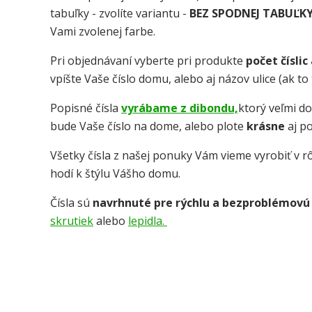
tabuľky - zvolíte variantu -
BEZ SPODNEJ TABUĽK
Vami zvolenej farbe.
Pri objednávaní vyberte pri produkte
počet číslic
vpíšte Vaše číslo domu, alebo aj názov ulice (ak t
Popisné čísla
vyrábame z dibondu,
ktorý veľmi d
bude Vaše číslo na dome, alebo plote
krásne
aj p
Všetky čísla z našej ponuky Vám vieme vyrobiť v rô
hodí k štýlu Vášho domu.
Čísla sú
navrhnuté pre rýchlu a bezproblémovú
skrutiek
alebo
lepidla.