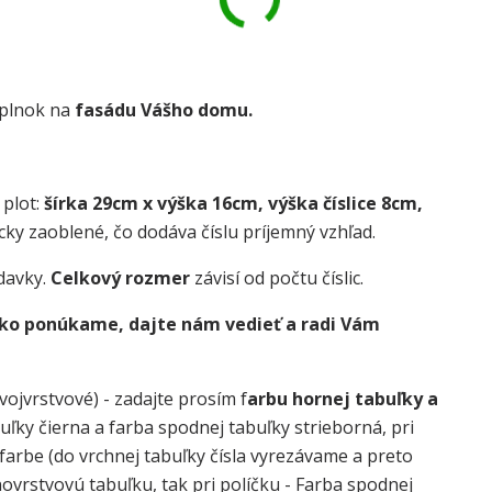
oplnok na
fasádu Vášho domu.
 plot:
šírka 29cm x výška 16cm, výška číslice 8cm,
cky zaoblené, čo dodáva číslu príjemný vzhľad.
davky.
Celkový rozmer
závisí od počtu číslic.
 ako ponúkame, dajte nám vedieť a radi Vám
vojvrstvové) - zadajte prosím f
arbu hornej tabuľky a
buľky čierna a farba spodnej tabuľky strieborná, pri
j farbe (do vrchnej tabuľky čísla vyrezávame a preto
dnovrstvovú tabuľku, tak pri políčku - Farba spodnej