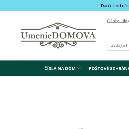
Darček pri nák
Články - Blo
ČÍSLA NA DOM
POŠTOVÉ SCHRÁN