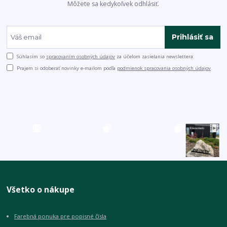
Môžete sa kedykoľvek odhlásiť.
Prihlásiť sa
Súhlasím so
spracovaním osobných údajov
za účelom zasielania newslettera.
Prajem si odoberať novinky e-mailom podľa
podmienok spracovania osobných údajov
.
Všetko o nákupe
Farebná ponuka pre popisné čísla