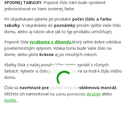
SPODNEJ TABUĽKY
. Popisné číslo Vám bude vyrobené
jednovrstvové vo Vami zvolenej farbe.
Pri objednávaní vyberte pri produkte
počet číslic a farbu
tabuľky
. V objednávke do
poznámky
prosím vpíšte Vaše číslo
domu, alebo aj názov ulice (ak to typ produktu umožňuje).
Popisné čísla
vyrábame z dibondu,
ktorý veľmi dobre odoláva
poveternostným vplyvom. Vďaka tomu bude Vaše číslo na
dome, alebo plote
krásne
aj po mnohých rokoch.
Všetky čísla z našej ponuky Vám vieme vyrobiť v rôznych
farbách. Vyberte si číslo
podľa farby
, ktorá sa hodí k štýlu Vášho
domu.
Čísla sú
navrhnuté pre rýchlu a bezproblémovú montáž.
Môžete ich namontovať na stenu pomocou
skrutiek
alebo
lepidla.