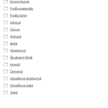
Dvojvrstvové
Podľa materiálu
Podľa farby
Dibond
Čierna
Antracit
Biela
Strieborná
Škrabaný hliník
Hnedá
Červená
Zrkadlová strieborná
Zrkadlová zlatá
Zlatá