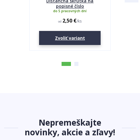
Dištančná skrutka na
Lepidlo
popisné číslo
do 5 pracovných dní
2,50 €
/
ks
od
Zvoliť variant
Nepremeškajte
novinky, akcie a zľavy!