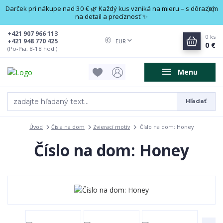
Darček pri nákupe nad 30 € 🌿 Každý kus vzniká na mieru – s dôrazom
na detail a precíznosť ✨
+421 907 966 113
0
ks
+421 948 770 425
EUR
0 €
(Po-Pia, 8-18 hod.)
Menu
Hľadať
Úvod
Čísla na dom
Zvierací motív
Číslo na dom: Honey
Číslo na dom: Honey