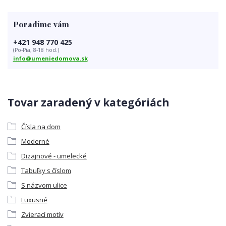
Poradíme vám
+421 948 770 425
(Po-Pia, 8-18 hod.)
info@umeniedomova.sk
Tovar zaradený v kategóriách
Čísla na dom
Moderné
Dizajnové - umelecké
Tabuľky s číslom
S názvom ulice
Luxusné
Zvierací motív