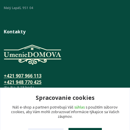
Malý Lapáš, 951 04
Kontakty
+421 907 966 113
+421 948 770 425
(Po-Pia, 8-18 hod.)
Spracovanie cookies
info@umeniedomova.sk
Náš e-shop a partneri potrebujú Váš
súhlas
s použitím súborov
cookies, aby Vám mohli zobrazovať informácie týkajúce sa Vašich
záujmov.