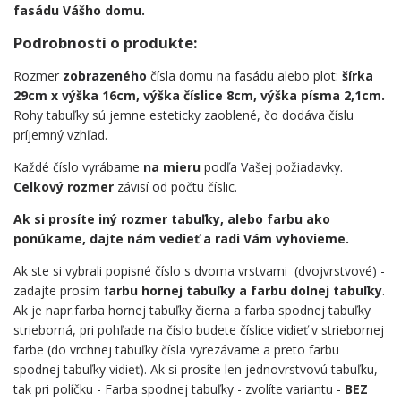
fasádu Vášho domu.
Podrobnosti o produkte:
Rozmer
zobrazeného
čísla domu na fasádu alebo plot:
šírka
29cm x výška 16cm, výška číslice 8cm, výška písma 2,1cm.
Rohy tabuľky sú jemne esteticky zaoblené, čo dodáva číslu
príjemný vzhľad.
Každé číslo vyrábame
na mieru
podľa Vašej požiadavky.
Celkový rozmer
závisí od počtu číslic.
Ak si prosíte iný rozmer tabuľky, alebo farbu ako
ponúkame, dajte nám vedieť a radi Vám vyhovieme.
Ak ste si vybrali popisné číslo s dvoma vrstvami (dvojvrstvové) -
zadajte prosím f
arbu hornej tabuľky a farbu dolnej tabuľky
.
Ak je napr.farba hornej tabuľky čierna a farba spodnej tabuľky
strieborná, pri pohľade na číslo budete číslice vidieť v striebornej
farbe (do vrchnej tabuľky čísla vyrezávame a preto farbu
spodnej tabuľky vidieť). Ak si prosíte len jednovrstvovú tabuľku,
tak pri políčku - Farba spodnej tabuľky - zvolíte variantu -
BEZ