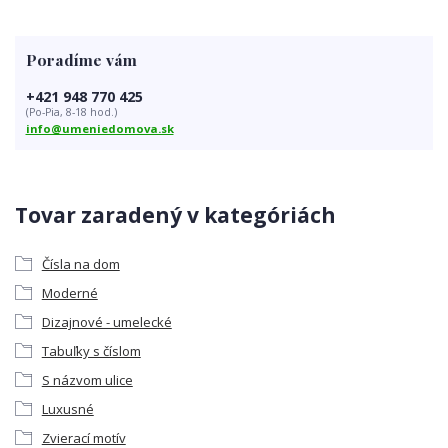
Poradíme vám
+421 948 770 425
(Po-Pia, 8-18 hod.)
info@umeniedomova.sk
Tovar zaradený v kategóriách
Čísla na dom
Moderné
Dizajnové - umelecké
Tabuľky s číslom
S názvom ulice
Luxusné
Zvierací motív