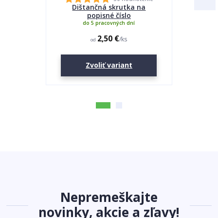
Dištančná skrutka na
Lepidlo
popisné číslo
do 5 pracovných dní
2,50 €
/
ks
od
Zvoliť variant
Nepremeškajte
novinky, akcie a zľavy!