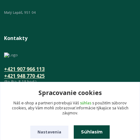
Malý Lapáš, 951 04
Kontakty
+421 907 966 113
+421 948 770 425
(Po-Pia, 8-18 hod.)
Spracovanie cookies
info@umeniedomova.sk
Náš e-shop a partneri potrebujú Váš
súhlas
s použitím súborov
cookies, aby Vám mohli zobrazovať informácie týkajúce sa Vašich
záujmov.
Nastavenia
Súhlasím