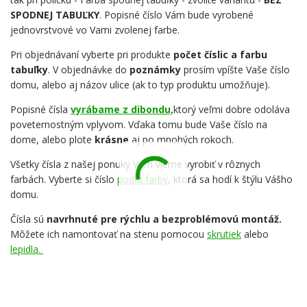
SPODNEJ TABUĽKY
. Popisné číslo Vám bude vyrobené
jednovrstvové vo Vami zvolenej farbe.
Pri objednávaní vyberte pri produkte
počet číslic a farbu
tabuľky
. V objednávke do
poznámky
prosím vpíšte Vaše číslo
domu, alebo aj názov ulice (ak to typ produktu umožňuje).
Popisné čísla
vyrábame z dibondu,
ktorý veľmi dobre odoláva
poveternostným vplyvom. Vďaka tomu bude Vaše číslo na
dome, alebo plote
krásne
aj po mnohých rokoch.
Všetky čísla z našej ponuky Vám vieme vyrobiť v rôznych
farbách. Vyberte si číslo
podľa farby
, ktorá sa hodí k štýlu Vášho
domu.
Čísla sú
navrhnuté pre rýchlu a bezproblémovú montáž.
Môžete ich namontovať na stenu pomocou
skrutiek
alebo
lepidla.