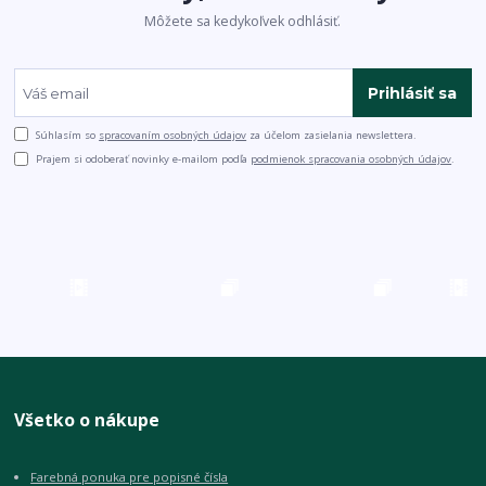
Môžete sa kedykoľvek odhlásiť.
Prihlásiť sa
Súhlasím so
spracovaním osobných údajov
za účelom zasielania newslettera.
Prajem si odoberať novinky e-mailom podľa
podmienok spracovania osobných údajov
.
Všetko o nákupe
Farebná ponuka pre popisné čísla