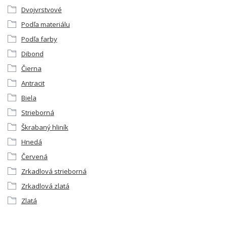
Dvojvrstvové
Podľa materiálu
Podľa farby
Dibond
Čierna
Antracit
Biela
Strieborná
Škrabaný hliník
Hnedá
Červená
Zrkadlová strieborná
Zrkadlová zlatá
Zlatá