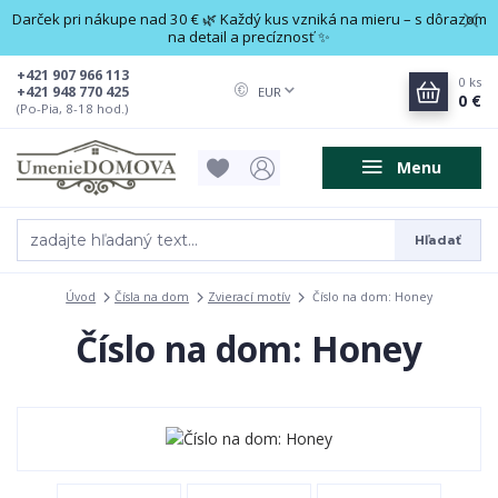
Darček pri nákupe nad 30 € 🌿 Každý kus vzniká na mieru – s dôrazom
na detail a precíznosť ✨
+421 907 966 113
0
ks
+421 948 770 425
EUR
0 €
(Po-Pia, 8-18 hod.)
Menu
Hľadať
Úvod
Čísla na dom
Zvierací motív
Číslo na dom: Honey
Číslo na dom: Honey