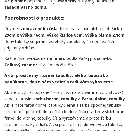
Originálne
popisné číslo je
moderný
a štýlový doplnok na
fasádu Vášho domu.
Podrobnosti o produkte:
Rozmer
zobrazeného
čísla domu na fasádu alebo plot:
šírka
29cm x výška 16cm, výška číslice 8cm, výška písma 2,1cm.
Rohy tabuľky sú jemne esteticky zaoblené, čo dodáva číslu
príjemný vzhľad.
Každé číslo vyrábame
na mieru
podľa Vašej požiadavky.
Celkový rozmer
závisí od počtu číslic.
Ak si prosíte iný rozmer tabuľky, alebo farbu ako
ponúkame, dajte nám vedieť a radi Vám vyhovieme.
Ak ste si vybrali popisné číslo s dvoma vrstvami (dvojvrstvové) -
zadajte prosím f
arbu hornej tabuľky a farbu dolnej tabuľky
.
Ak je napr.farba hornej tabuľky čierna a farba spodnej tabuľky
strieborná, pri pohľade na číslo budete číslice vidieť v striebornej
farbe (do vrchnej tabuľky čísla vyrezávame a preto farbu
spodnej tabuľky vidieť). Ak si prosíte len jednovrstvovú tabuľku,
tak pri políčku - Farba spodnej tabuľky - zvolíte variantu -
BEZ