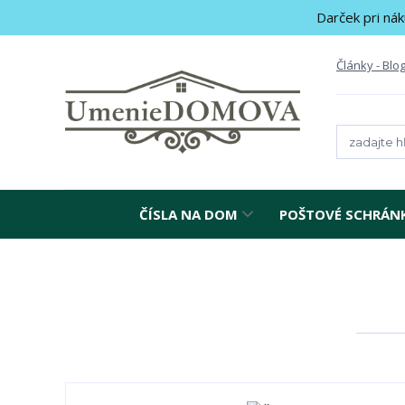
Darček pri nák
Články - Blo
ČÍSLA NA DOM
POŠTOVÉ SCHRÁN