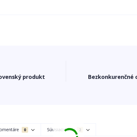
ovenský produkt
Bezkonkurenčné 
omentáre
Súvisiaci tovar
0
2