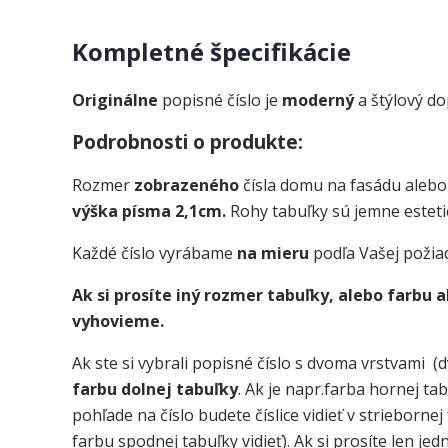
Kompletné špecifikácie
Originálne
popisné číslo je
moderný
a štýlový d
Podrobnosti o produkte:
Rozmer
zobrazeného
čísla domu na fasádu alebo
výška písma 2,1cm.
Rohy tabuľky sú jemne esteti
Každé číslo vyrábame
na mieru
podľa Vašej požia
Ak si prosíte iný rozmer tabuľky, alebo farbu
vyhovieme.
Ak ste si vybrali popisné číslo s dvoma vrstvami (d
farbu dolnej tabuľky
. Ak je napr.farba hornej ta
pohľade na číslo budete číslice vidieť v strieborne
farbu spodnej tabuľky vidieť). Ak si prosíte len je