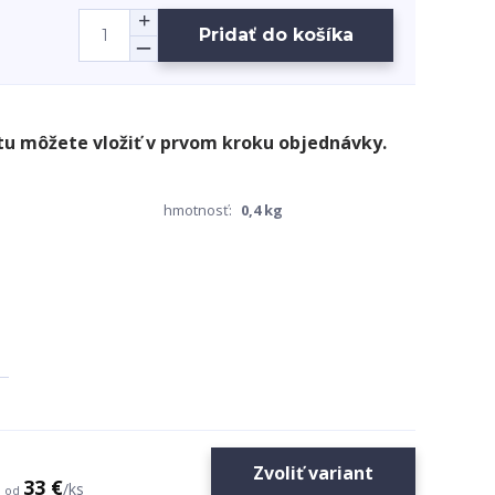
Pridať do košíka
hmotnosť:
0,4 kg
Zvoliť variant
33 €
/
ks
od