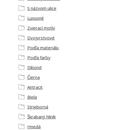
S názvom ulice
Luxusné
Zvierací motív
Dvojvrstvové
Podľa materiálu
Podľa farby
Dibond
Čierna
Antracit
Biela
Strieborná
Škrabaný hliník
Hnedá