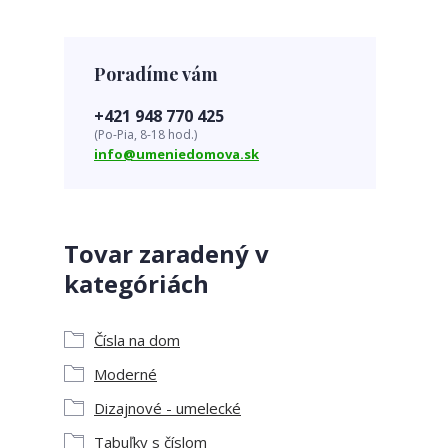
Poradíme vám
+421 948 770 425
(Po-Pia, 8-18 hod.)
info@umeniedomova.sk
Tovar zaradený v
kategóriách
Čísla na dom
Moderné
Dizajnové - umelecké
Tabuľky s číslom