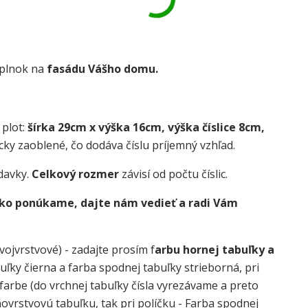
oplnok na
fasádu Vášho domu.
 plot:
šírka 29cm x výška 16cm, výška číslice 8cm,
cky zaoblené, čo dodáva číslu príjemný vzhľad.
davky.
Celkový rozmer
závisí od počtu číslic.
 ako ponúkame, dajte nám vedieť a radi Vám
vojvrstvové) - zadajte prosím f
arbu hornej tabuľky a
buľky čierna a farba spodnej tabuľky strieborná, pri
j farbe (do vrchnej tabuľky čísla vyrezávame a preto
dnovrstvovú tabuľku, tak pri políčku - Farba spodnej