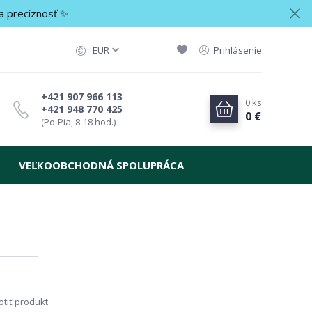
a precíznosť ✨
EUR
Prihlásenie
+421 907 966 113
0
ks
+421 948 770 425
0 €
(Po-Pia, 8-18 hod.)
VEĽKOOBCHODNÁ SPOLUPRÁCA
tiť produkt