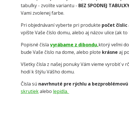
tabuľky - zvolíte variantu -
BEZ SPODNEJ TABUĽK
Vami zvolenej farbe.
Pri objednávaní vyberte pri produkte
počet číslic
vpíšte Vaše číslo domu, alebo aj názov ulice (ak t
Popisné čísla
vyrábame z dibondu,
ktorý veľmi d
bude Vaše číslo na dome, alebo plote
krásne
aj p
Všetky čísla z našej ponuky Vám vieme vyrobiť v rô
hodí k štýlu Vášho domu.
Čísla sú
navrhnuté pre rýchlu a bezproblémovú
skrutiek
alebo
lepidla.