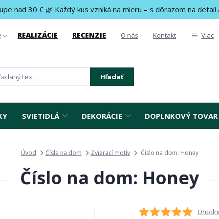
upe nad 30 € 🌿 Každý kus vzniká na mieru – s dôrazom na detail 
REALIZÁCIE
RECENZIE
g
O nás
Kontakt
Viac
Hľadať
KY
SVIETIDLÁ
DEKORÁCIE
DOPLNKOVÝ TOVAR
Úvod
Čísla na dom
Zvierací motív
Číslo na dom: Honey
Číslo na dom: Honey
Ohodno