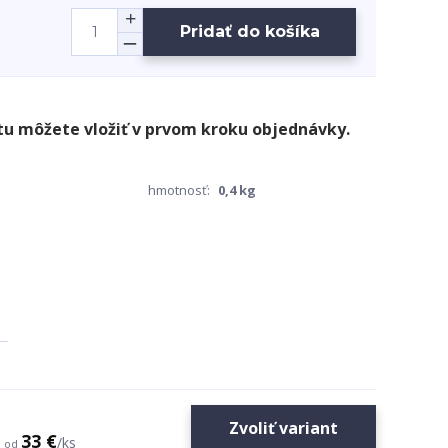
Pridať do košíka
hmotnosť:
0,4 kg
Zvoliť variant
33 €
/
ks
od