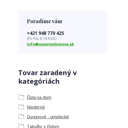
Poradíme vám
+421 948 770 425
(Po-Pia, 8-18 hod.)
info@umeniedomova.sk
Tovar zaradený v
kategóriách
Čísla na dom
Moderné
Dizajnové - umelecké
Tabuľky s číslom