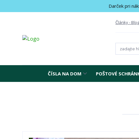
Darček pri nák
Články - Blo
ČÍSLA NA DOM
POŠTOVÉ SCHRÁN