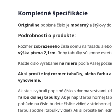
Kompletné špecifikácie
Originálne
popisné číslo je
moderný
a štýlový d
Podrobnosti o produkte:
Rozmer
zobrazeného
čísla domu na fasádu alebo
výška písma 2,1cm.
Rohy tabuľky sú jemne esteti
Každé číslo vyrábame
na mieru
podľa Vašej požia
Ak si prosíte iný rozmer tabuľky, alebo farbu
vyhovieme.
Ak ste si vybrali popisné číslo s dvoma vrstvami (d
farbu dolnej tabuľky
. Ak je napr.farba hornej ta
pohľade na číslo budete číslice vidieť v strieborne
farbu spodnej tabuľky vidieť). Ak si prosíte len je