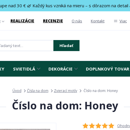
upe nad 30 € 🌿 Každý kus vzniká na mieru – s dôrazom na detail 
REALIZÁCIE
RECENZIE
g
O nás
Kontakt
Viac
Hľadať
KY
SVIETIDLÁ
DEKORÁCIE
DOPLNKOVÝ TOVAR
Úvod
Čísla na dom
Zvierací motív
Číslo na dom: Honey
Číslo na dom: Honey
Ohodno