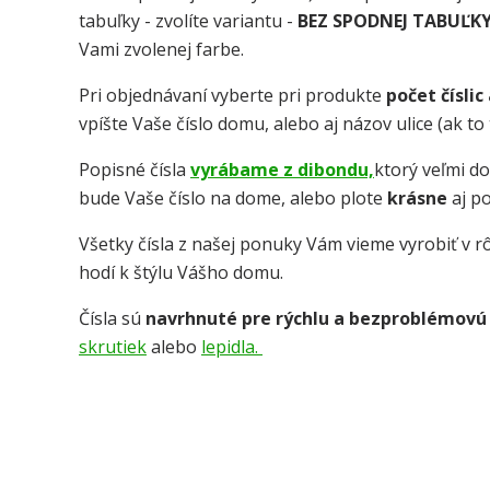
tabuľky - zvolíte variantu -
BEZ SPODNEJ TABUĽK
Vami zvolenej farbe.
Pri objednávaní vyberte pri produkte
počet číslic
vpíšte Vaše číslo domu, alebo aj názov ulice (ak t
Popisné čísla
vyrábame z dibondu,
ktorý veľmi d
bude Vaše číslo na dome, alebo plote
krásne
aj p
Všetky čísla z našej ponuky Vám vieme vyrobiť v rô
hodí k štýlu Vášho domu.
Čísla sú
navrhnuté pre rýchlu a bezproblémovú
skrutiek
alebo
lepidla.