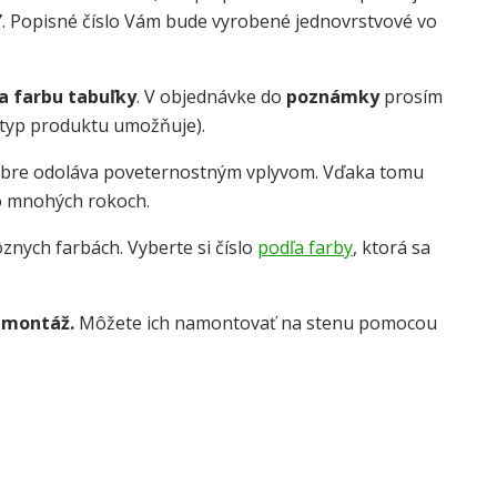
Y
. Popisné číslo Vám bude vyrobené jednovrstvové vo
 a farbu tabuľky
. V objednávke do
poznámky
prosím
o typ produktu umožňuje).
obre odoláva poveternostným vplyvom. Vďaka tomu
o mnohých rokoch.
znych farbách. Vyberte si číslo
podľa farby
, ktorá sa
 montáž.
Môžete ich namontovať na stenu pomocou