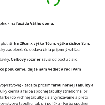
oplnok na
fasádu Vášho domu.
 plot:
šírka 29cm x výška 16cm, výška číslice 8cm,
cky zaoblené, čo dodáva číslu príjemný vzhľad.
davky.
Celkový rozmer
závisí od počtu číslic.
 ako ponúkame, dajte nám vedieť a radi Vám
vojvrstvové) - zadajte prosím f
arbu hornej tabuľky a
buľky čierna a farba spodnej tabuľky strieborná, pri
j farbe (do vrchnej tabuľky čísla vyrezávame a preto
dnovrstvovú tabuľku, tak pri políčku - Farba spodnej