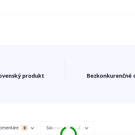
ovenský produkt
Bezkonkurenčné 
omentáre
Súvisiaci tovar
0
2