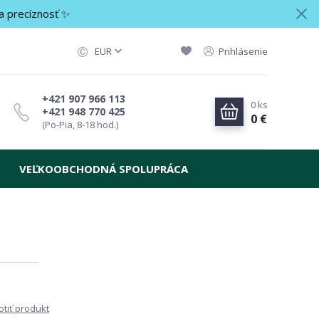
a precíznosť ✨
EUR
Prihlásenie
+421 907 966 113
0
ks
+421 948 770 425
0 €
(Po-Pia, 8-18 hod.)
VEĽKOOBCHODNÁ SPOLUPRÁCA
tiť produkt