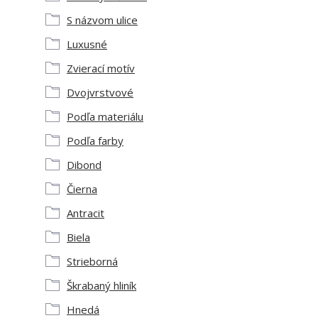
S názvom ulice
Luxusné
Zvierací motív
Dvojvrstvové
Podľa materiálu
Podľa farby
Dibond
Čierna
Antracit
Biela
Strieborná
Škrabaný hliník
Hnedá