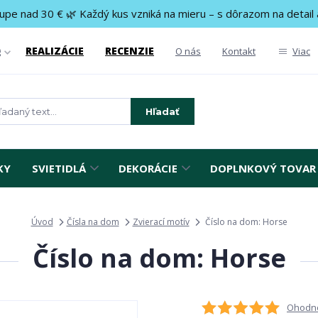
upe nad 30 € 🌿 Každý kus vzniká na mieru – s dôrazom na detail 
REALIZÁCIE
RECENZIE
g
O nás
Kontakt
Viac
Hľadať
KY
SVIETIDLÁ
DEKORÁCIE
DOPLNKOVÝ TOVAR
Úvod
Čísla na dom
Zvierací motív
Číslo na dom: Horse
Číslo na dom: Horse
Ohodno