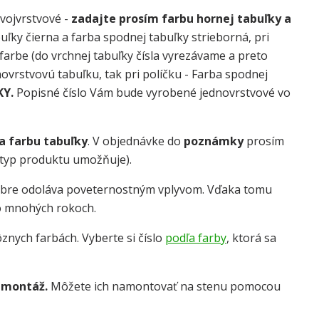
dvojvrstvové -
zadajte prosím farbu hornej tabuľky a
uľky čierna a farba spodnej tabuľky strieborná, pri
j farbe (do vrchnej tabuľky čísla vyrezávame a preto
dnovrstvovú tabuľku, tak pri políčku - Farba spodnej
KY.
Popisné číslo Vám bude vyrobené jednovrstvové vo
 a farbu tabuľky
. V objednávke do
poznámky
prosím
o typ produktu umožňuje).
obre odoláva poveternostným vplyvom. Vďaka tomu
o mnohých rokoch.
znych farbách. Vyberte si číslo
podľa farby
, ktorá sa
 montáž.
Môžete ich namontovať na stenu pomocou