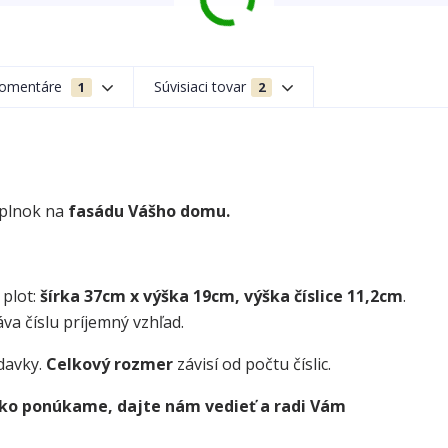
omentáre
Súvisiaci tovar
1
2
oplnok na
fasádu Vášho domu.
 plot:
šírka 37cm x výška 19cm, výška číslice 11,2cm
.
va číslu príjemný vzhľad.
davky.
Celkový rozmer
závisí od počtu číslic.
 ako ponúkame, dajte nám vedieť a radi Vám