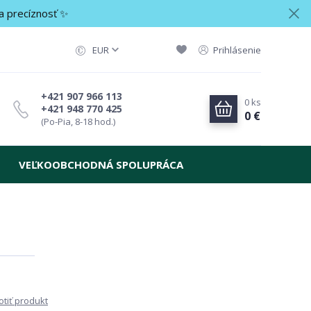
a precíznosť ✨
EUR
Prihlásenie
+421 907 966 113
0
ks
+421 948 770 425
0 €
(Po-Pia, 8-18 hod.)
VEĽKOOBCHODNÁ SPOLUPRÁCA
tiť produkt