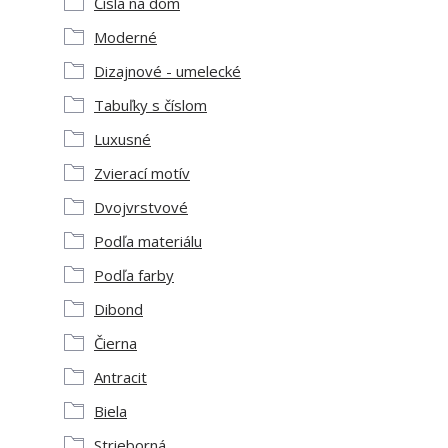
Čísla na dom
Moderné
Dizajnové - umelecké
Tabuľky s číslom
Luxusné
Zvierací motív
Dvojvrstvové
Podľa materiálu
Podľa farby
Dibond
Čierna
Antracit
Biela
Strieborná