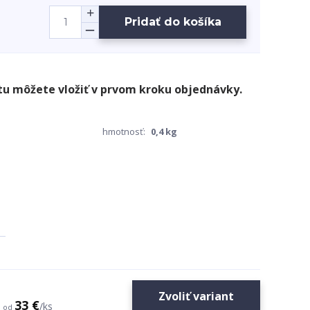
Pridať do košíka
hmotnosť:
0,4 kg
Zvoliť variant
33 €
/
ks
od