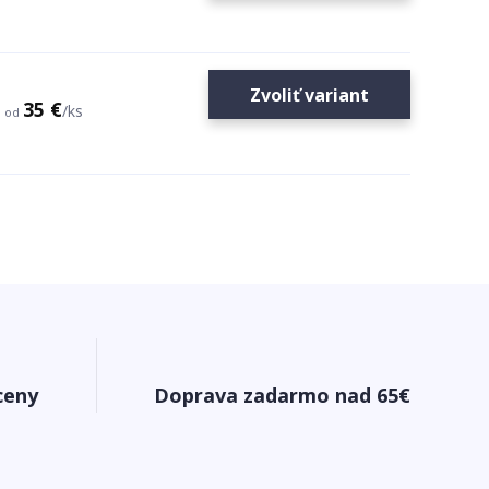
Zvoliť variant
35 €
/
ks
od
ceny
Doprava zadarmo nad 65€