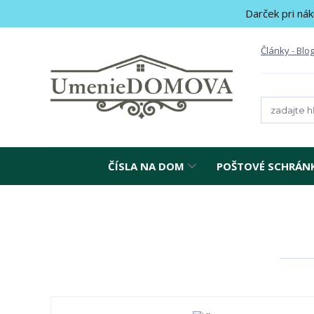
Darček pri nák
Články - Blo
ČÍSLA NA DOM
POŠTOVÉ SCHRÁN