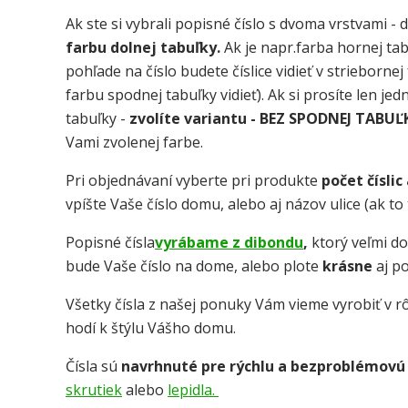
Ak ste si vybrali popisné číslo s dvoma vrstvami - 
farbu dolnej tabuľky.
Ak je napr.farba hornej tab
pohľade na číslo budete číslice vidieť v strieborne
farbu spodnej tabuľky vidieť). Ak si prosíte len je
tabuľky -
zvolíte variantu - BEZ SPODNEJ TABUĽ
Vami zvolenej farbe.
Pri objednávaní vyberte pri produkte
počet číslic
vpíšte Vaše číslo domu, alebo aj názov ulice (ak t
Popisné čísla
vyrábame z dibondu
,
ktorý veľmi d
bude Vaše číslo na dome, alebo plote
krásne
aj p
Všetky čísla z našej ponuky Vám vieme vyrobiť v rô
hodí k štýlu Vášho domu.
Čísla sú
navrhnuté pre rýchlu a bezproblémovú
skrutiek
alebo
lepidla.